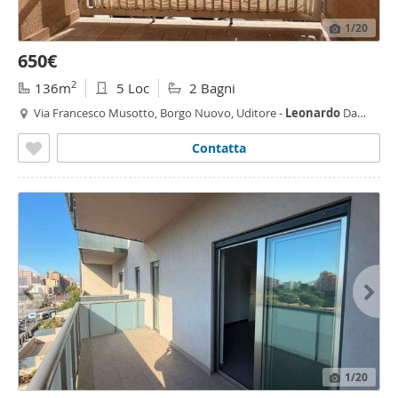
1
/20
650€
2
136m
5 Loc
2 Bagni
Via Francesco Musotto, Borgo Nuovo, Uditore -
Leonardo
Da
Vinci
Alta,
Palermo
Contatta
1
/20