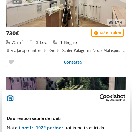
1
/14
730€
Máx. 10km
2
75m
3 Loc
1 Bagno
via Jacopo Tintoretto, Giotto Galilei, Palagonia, Noce, Malaspina -
Noce, Palermo
Contatta
Uso responsabile dei dati
Noi e
i nostri 1022 partner
trattiamo i vostri dati