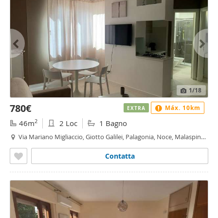
1
/18
780€
Máx. 10km
EXTRA
2
46m
2 Loc
1 Bagno
Via Mariano Migliaccio, Giotto Galilei, Palagonia, Noce, Malaspina -
Noce, Palermo
Contatta