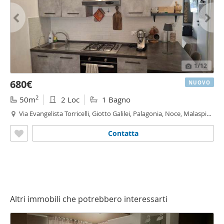
1
/12
680€
NUOVO
2
50m
2 Loc
1 Bagno
Via Evangelista Torricelli, Giotto Galilei, Palagonia, Noce, Malaspina
- Giotto Galilei - Palagonia,
Palermo
Contatta
Altri immobili che potrebbero interessarti