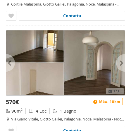
Cortile Malaspina, Giotto Galilei, Palagonia, Noce, Malaspina -
Giotto Galilei - Palagonia, Palermo
Contatta
1
/3
570€
Máx. 10km
2
90m
4 Loc
1 Bagno
Via Giano Vitale, Giotto Galilei, Palagonia, Noce, Malaspina - Noce,
Palermo
Contatta