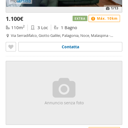
1
/13
1.100€
Máx. 10km
EXTRA
2
110m
3 Loc
1 Bagno
Via Serradifalco, Giotto Galilei, Palagonia, Noce, Malaspina -
Malaspina, Palermo
Contatta
Annuncio senza foto