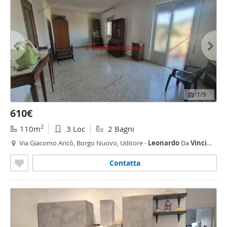
1
/9
610€
2
110m
3 Loc
2 Bagni
Via Giacomo Aricò, Borgo Nuovo, Uditore -
Leonardo
Da
Vinci
Alta,
Palermo
Contatta