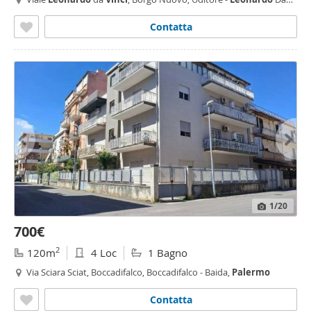
Vinci
Alta,
Palermo
Contatta
1
/20
700€
2
120m
4 Loc
1 Bagno
Via Sciara Sciat, Boccadifalco, Boccadifalco - Baida,
Palermo
Contatta