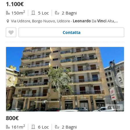
1.100€
2
150m
5 Loc
2 Bagni
Via Uditore, Borgo Nuovo, Uditore -
Leonardo
Da
Vinci
Alta,
Palermo
Contatta
1
/20
800€
2
161m
6 Loc
2 Bagni