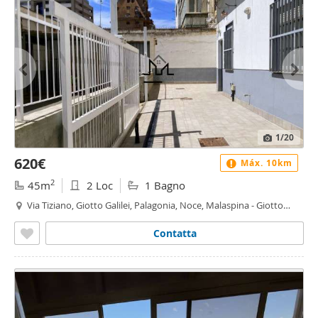
1
/20
620€
Máx. 10km
2
45m
2 Loc
1 Bagno
Via Tiziano, Giotto Galilei, Palagonia, Noce, Malaspina - Giotto
Galilei - Palagonia, Palermo
Contatta