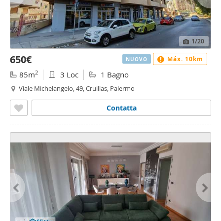
1
/20
650€
Máx. 10km
NUOVO
2
85m
3 Loc
1 Bagno
Viale Michelangelo, 49, Cruillas, Palermo
Contatta