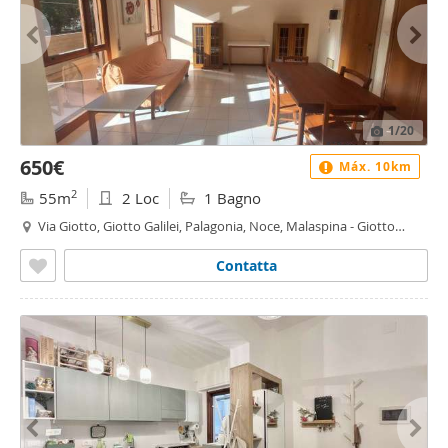
1
/20
650€
Máx. 10km
2
55m
2 Loc
1 Bagno
Via Giotto, Giotto Galilei, Palagonia, Noce, Malaspina - Giotto
Galilei - Palagonia, Palermo
Contatta