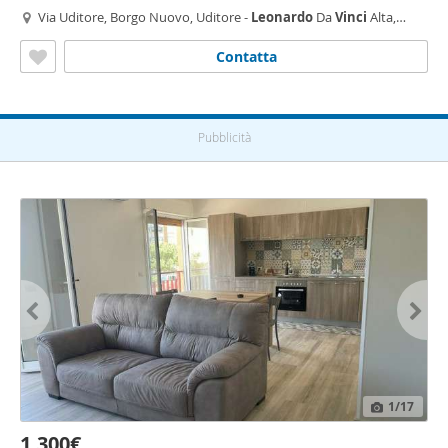
Via Uditore, Borgo Nuovo, Uditore -
Leonardo
Da
Vinci
Alta,
Palermo
Contatta
Pubblicità
1
/17
1.300€