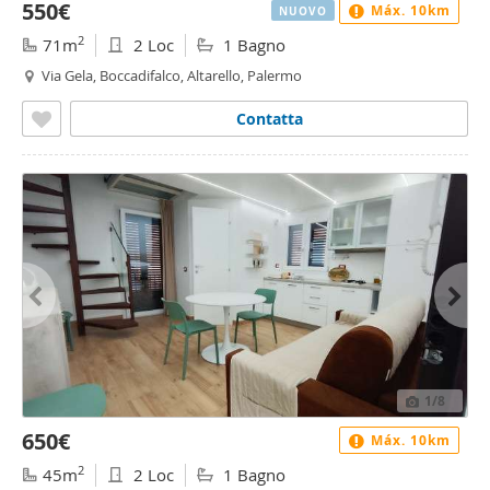
550€
Máx. 10km
NUOVO
2
71m
2 Loc
1 Bagno
Via Gela, Boccadifalco, Altarello, Palermo
Contatta
1
/8
650€
Máx. 10km
2
45m
2 Loc
1 Bagno