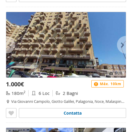
1
/20
1.000€
Máx. 10km
2
180m
6 Loc
2 Bagni
Via Giovanni Campolo, Giotto Galilei, Palagonia, Noce, Malaspina -
Malaspina, Palermo
Contatta