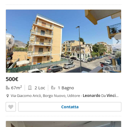
1
/17
500€
2
67m
2 Loc
1 Bagno
Via Giacomo Aricò, Borgo Nuovo, Uditore -
Leonardo
Da
Vinci
Alta,
Palermo
Contatta