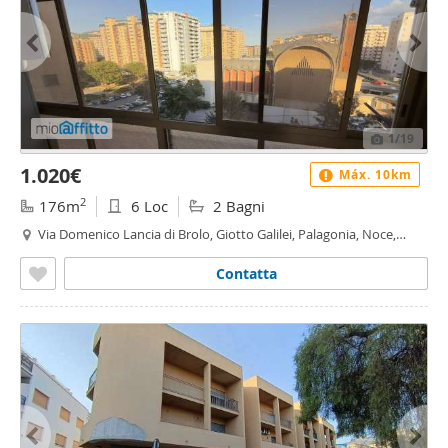
1
/19
1.020€
Máx. 10km
2
176m
6 Loc
2 Bagni
Via Domenico Lancia di Brolo, Giotto Galilei, Palagonia, Noce,
Malaspina - Noce, Palermo
Contatta