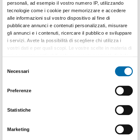
personali, ad esempio il vostro numero IP, utilizzando
1
/18
tecnologie come i cookie per memorizzare e accedere
420€
Máx. 10km
alle informazioni sul vostro dispositivo al fine di
pubblicare annunci e contenuti personalizzati, misurare
2
55m
2 Loc
1 Bagno
gli annunci e i contenuti, ricercare il pubblico e sviluppare
Via Domenico Lancia di Brolo, Giotto Galilei, Palagonia, Noce,
i servizi. Avete la possibilità di scegliere chi utilizza i
Malaspina - Noce, Palermo
vostri dati e per quali scopi. Le vostre scelte in materia di
Contatta
privacy sono applicabili solo su questa proprietà digitale
in cui avete effettuato le vostre scelte. È possibile
S
modificare o revocare il proprio consenso in qualsiasi
Necessari
e
momento dalla Dichiarazione sui cookie o facendo clic
l
sull'icona di attivazione della privacy.
e
Preferenze
z
Con il tuo consenso, vorremmo anche:
i
raccogliere informazioni sulla tua posizione
o
Statistiche
geografica, con un'approssimazione di qualche
n
metro,
e
1
/20
Marketing
Identificare il tuo dispositivo, scansionandolo
d
attivamente alla ricerca di caratteristiche specifiche
e