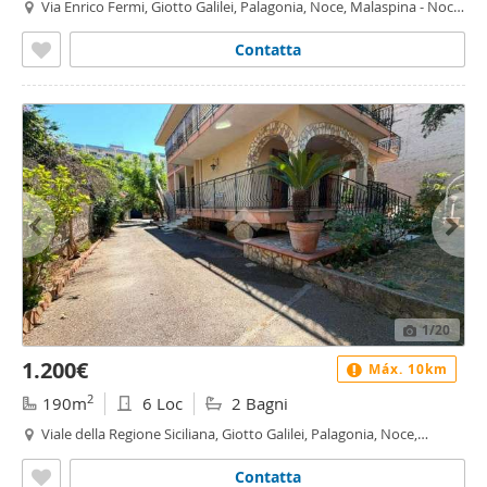
Via Enrico Fermi, Giotto Galilei, Palagonia, Noce, Malaspina - Noce,
Palermo
Contatta
1
/20
1.200€
Máx. 10km
2
190m
6 Loc
2 Bagni
Viale della Regione Siciliana, Giotto Galilei, Palagonia, Noce,
Malaspina - Noce, Palermo
Contatta