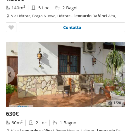
2
140m
5 Loc
2 Bagni
Via Uditore, Borgo Nuovo, Uditore -
Leonardo
Da
Vinci
Alta,
Palermo
Contatta
1
/20
630€
2
60m
2 Loc
1 Bagno
Viale
Leonardo
da
Vinci
, Borgo Nuovo, Uditore -
Leonardo
Da