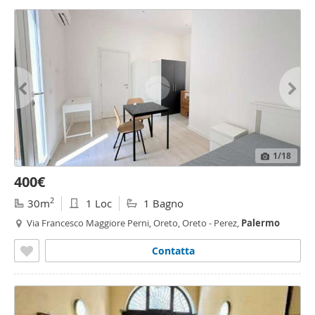
1
/18
400€
2
30m
1 Loc
1 Bagno
Via Francesco Maggiore Perni, Oreto, Oreto - Perez,
Palermo
Contatta