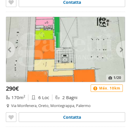
Contatta
1
/20
290€
Máx. 10km
2
170m
6 Loc
2 Bagni
Via Monfenera, Oreto, Montegrappa, Palermo
Contatta