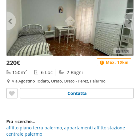
1
/20
220€
Máx. 10km
2
150m
6 Loc
2 Bagni
Via Agostino Todaro, Oreto, Oreto - Perez, Palermo
Contatta
Più ricerche...
affitto piano terra palermo
,
appartamenti affitto stazione
centrale palermo