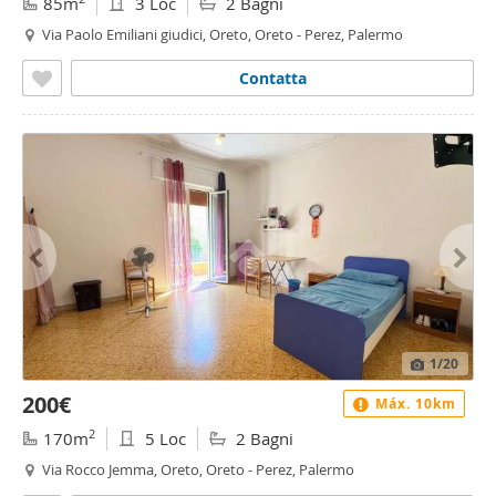
85m
3 Loc
2 Bagni
Via Paolo Emiliani giudici, Oreto, Oreto - Perez, Palermo
Contatta
1
/20
200€
Máx. 10km
2
170m
5 Loc
2 Bagni
Via Rocco Jemma, Oreto, Oreto - Perez, Palermo