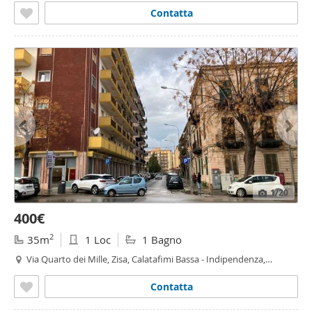
Contatta
1
/20
400€
2
35m
1 Loc
1 Bagno
Via Quarto dei Mille, Zisa, Calatafimi Bassa - Indipendenza,
Palermo
Contatta