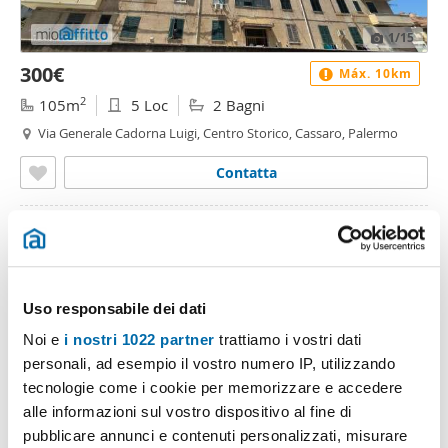
1
/15
300€
Máx. 10km
2
105m
5 Loc
2 Bagni
Via Generale Cadorna Luigi, Centro Storico, Cassaro, Palermo
Contatta
Uso responsabile dei dati
Noi e
i nostri 1022 partner
trattiamo i vostri dati
personali, ad esempio il vostro numero IP, utilizzando
tecnologie come i cookie per memorizzare e accedere
alle informazioni sul vostro dispositivo al fine di
1
/20
pubblicare annunci e contenuti personalizzati, misurare