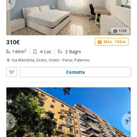
1
/20
310€
Máx. 10km
2
146m
4 Loc
2 Bagni
Via Mendola, Oreto, Oreto - Perez, Palermo
Contatta