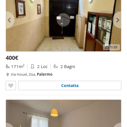
1
/20
400€
2
171m
2 Loc
2 Bagni
Via Houel, Zisa,
Palermo
Contatta