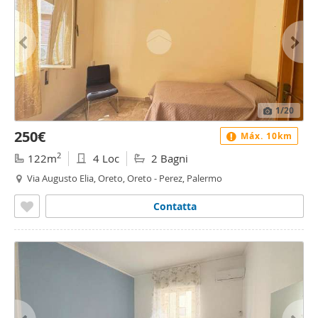
1
/20
250€
Máx. 10km
2
122m
4 Loc
2 Bagni
Via Augusto Elia, Oreto, Oreto - Perez, Palermo
Contatta