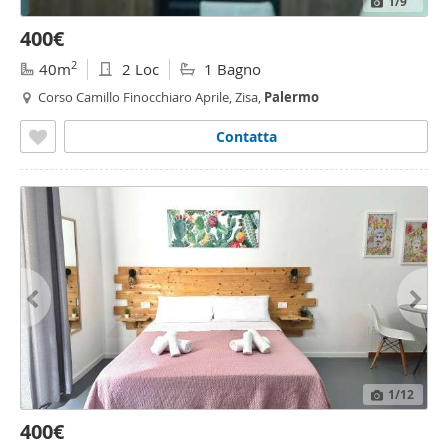
1
/9
400€
2
40m
2 Loc
1 Bagno
Corso Camillo Finocchiaro Aprile, Zisa,
Palermo
Contatta
1
/12
400€