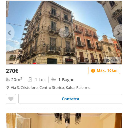
1
/16
270€
Máx. 10km
2
20m
1 Loc
1 Bagno
Via S. Cristoforo, Centro Storico, Kalsa, Palermo
Contatta