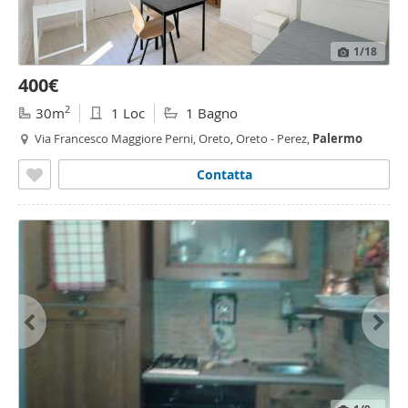
1
/18
400€
2
30m
1 Loc
1 Bagno
Via Francesco Maggiore Perni, Oreto, Oreto - Perez,
Palermo
Contatta