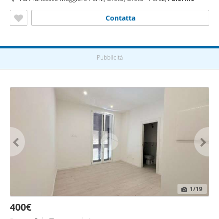
Contatta
Pubblicità
1
/19
400€