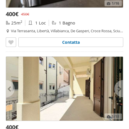
1
/16
400€
450€
2
25m
1 Loc
1 Bagno
Via Terrasanta, Libertà, Villabianca, De Gasperi, Croce Rossa, Sciuti,
Politeama - Notarbartolo - Sciuti,
Palermo
Contatta
1
/18
400€