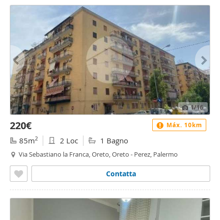
1
/16
220€
Máx. 10km
2
85m
2 Loc
1 Bagno
Via Sebastiano la Franca, Oreto, Oreto - Perez, Palermo
Contatta