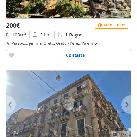
1
/18
200€
Máx. 10km
2
100m
2 Loc
1 Bagno
Via rocco jemma, Oreto, Oreto - Perez, Palermo
Contatta
1
/12