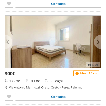
Contatta
1
/20
300€
Máx. 10km
2
172m
4 Loc
2 Bagni
Via Antonio Marinuzzi, Oreto, Oreto - Perez, Palermo
Contatta