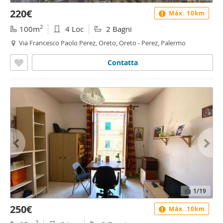
220€
Máx. 10km
2
100m
4 Loc
2 Bagni
Via Francesco Paolo Perez, Oreto, Oreto - Perez, Palermo
Contatta
1
/19
250€
Máx. 10km
2