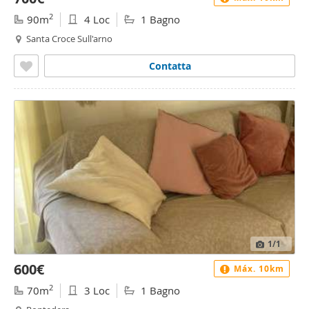
2
90m
4 Loc
1 Bagno
Santa Croce Sull'arno
Contatta
1
/1
600€
Máx. 10km
2
70m
3 Loc
1 Bagno