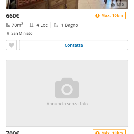
1
/10
660€
Máx. 10km
2
70m
4 Loc
1 Bagno
San Miniato
Contatta
Annuncio senza foto
700€
Máx. 10km