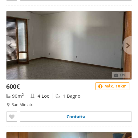
1
/9
600€
Máx. 10km
2
90m
4 Loc
1 Bagno
San Miniato
Contatta