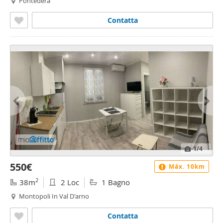
Pontedera
Contatta
1
/4
550€
Máx. 10km
2
38m
2 Loc
1 Bagno
Montopoli In Val D'arno
Contatta