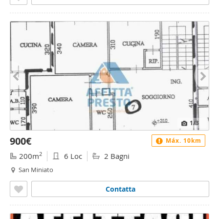
1
/3
900€
Máx. 10km
2
200m
6 Loc
2 Bagni
San Miniato
Contatta