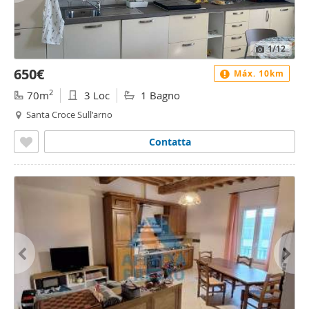
1
/12
650€
Máx. 10km
2
70m
3 Loc
1 Bagno
Santa Croce Sull'arno
Contatta