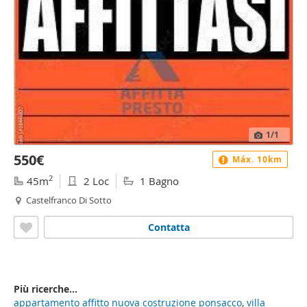
1
/1
550€
Máx. 10km
2
45m
2 Loc
1 Bagno
Castelfranco Di Sotto
Contatta
Più ricerche...
appartamento affitto nuova costruzione ponsacco
,
villa