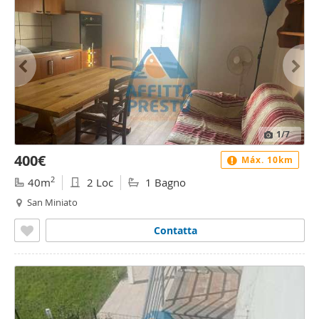
1
/7
400€
Máx. 10km
2
40m
2 Loc
1 Bagno
San Miniato
Contatta