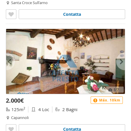
Santa Croce Sull'arno
Contatta
1
/7
2.000€
Máx. 10km
2
125m
4 Loc
2 Bagni
Capannoli
Contatta