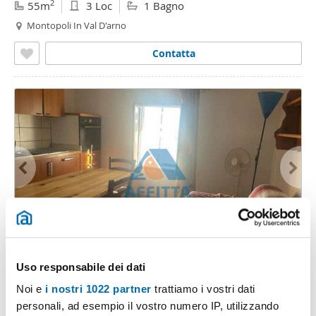
2
55m
3 Loc
1 Bagno
Montopoli In Val D'arno
Contatta
1
/7
400€
Máx. 10km
Uso responsabile dei dati
2
40m
2 Loc
1 Bagno
Noi e
i nostri 1022 partner
trattiamo i vostri dati
San Miniato
personali, ad esempio il vostro numero IP, utilizzando