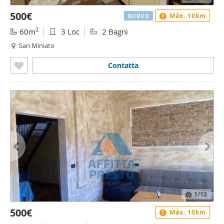
500€
Máx. 10km
NUOVO
2
60m
3 Loc
2 Bagni
San Miniato
Contatta
1
/13
500€
Máx. 10km