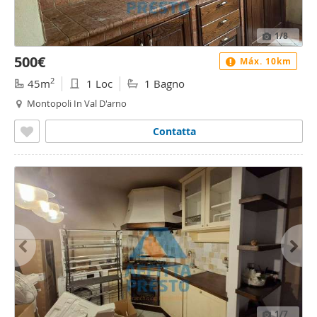
1
/8
500€
Máx. 10km
2
45m
1 Loc
1 Bagno
Montopoli In Val D'arno
Contatta
1
/7