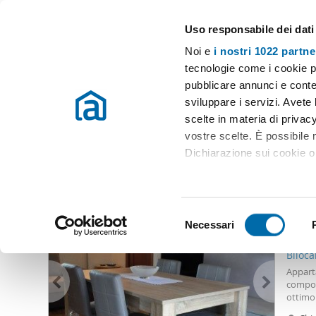
Uso responsabile dei dati
Case e appartamenti in affitto in tutta Italia
Noi e
i nostri 1022 partne
Bergamo
Scegli la zona
tecnologie come i cookie p
pubblicare annunci e conten
Inizio
Affitto Bergamo
Appartamenti Affitto Bergamo
Appart
sviluppare i servizi. Avete l
scelte in materia di privacy
Appartamenti affitto celadina Bergamo
(0 immobili)
vostre scelte. È possibile
Dichiarazione sui cookie o 
Altri immobili che potrebbero interessarti
Con il tuo consenso, vor
650
raccogliere informazio
S
Identificare il tuo dis
Necessari
e
70
(impronte digitali).
l
Biloca
Approfondisci come vengono
e
Apparta
dettagli
. Puoi modificare o
z
compos
ottimo 
i
arredat
Utilizziamo i cookie per pe