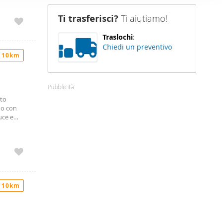
a
nostro sito
Ti trasferisci?
Ti aiutiamo!
i potrebbero
ei loro
Traslochi
:
Chiedi un preventivo
 10km
Pubblicità
tto
no con
uce e
nato
x auto. Il
 aziende
, si
ocumenti
ta il tuo
dere o
 10km
Immobili e
------------
nza
ibuiti sul