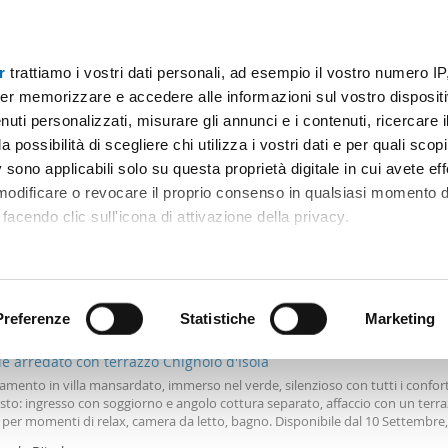
r
trattiamo i vostri dati personali, ad esempio il vostro numero IP
Prezzo
Superficie
Locali
Più filtri - 2
er memorizzare e accedere alle informazioni sul vostro dispositiv
uti personalizzati, misurare gli annunci e i contenuti, ricercare i
amenti affitto celadina Bergamo
a possibilità di scegliere chi utilizza i vostri dati e per quali scop
 sono applicabili solo su questa proprietà digitale in cui avete eff
Ordine Mioaffitto
 modificare o revocare il proprio consenso in qualsiasi momento d
facendo clic sull'icona di attivazione della privacy.
remmo anche:
€
ni sulla tua posizione geografica, con un'approssimazione di qu
Máx.
positivo, scansionandolo attivamente alla ricerca di caratteristiche
Preferenze
Statistiche
Marketing
2
m
2 Loc
1 Bagno
le arredato con terrazzo Chignolo d'Isola
 elaborati i tuoi dati personali e imposta le tue preferenze nell
mento in villa mansardato, immerso nel verde, silenzioso con tutti i confort
 ritirare il tuo consenso in qualsiasi momento dalla Dichiarazion
to: ingresso con soggiorno e angolo cottura separato, affaccio con un ter
per momenti di relax, camera da letto, bagno. Disponibile dal 10 Settembre,
o. Spese luce e gas, acqua a parte. Ottime referenze, preferenza per Docenti
rsonalizzare contenuti ed annunci, per fornire funzionalità dei so