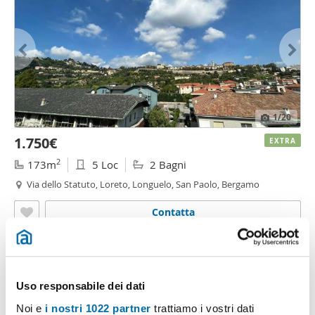
1
/20
1.750€
EXTRA
2
173m
5 Loc
2 Bagni
Via dello Statuto, Loreto, Longuelo, San Paolo, Bergamo
Contatta
Uso responsabile dei dati
Noi e
i nostri 1022 partner
trattiamo i vostri dati