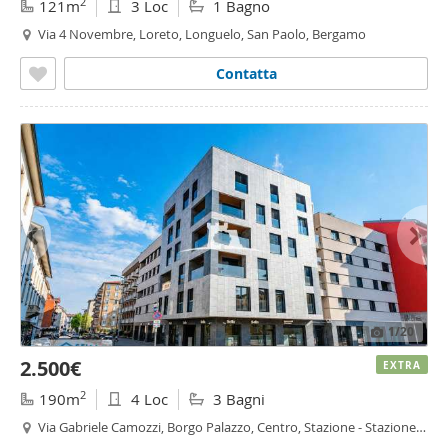
2
121m
3 Loc
1 Bagno
Via 4 Novembre, Loreto, Longuelo, San Paolo, Bergamo
Contatta
1
/20
2.500€
EXTRA
2
190m
4 Loc
3 Bagni
Via Gabriele Camozzi, Borgo Palazzo, Centro, Stazione - Stazione,
Bergamo