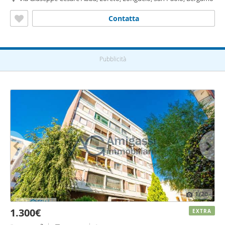
Contatta
Pubblicità
1
/20
1.300€
EXTRA