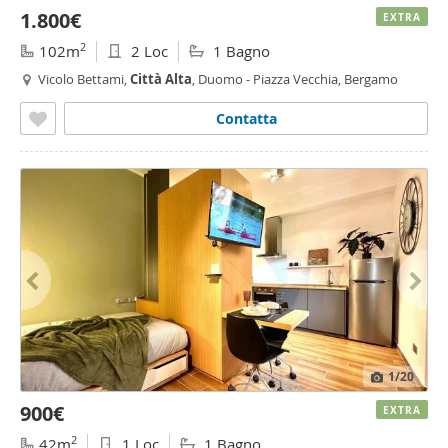
1.800€
EXTRA
2
102m
2 Loc
1 Bagno
Vicolo Bettami,
Città
Alta
, Duomo - Piazza Vecchia, Bergamo
Contatta
1
/20
900€
EXTRA
2
42m
1 Loc
1 Bagno