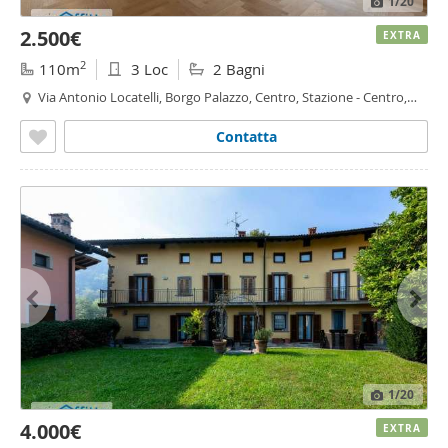
1
/20
2.500€
EXTRA
2
110m
3 Loc
2 Bagni
Via Antonio Locatelli, Borgo Palazzo, Centro, Stazione - Centro,
Bergamo
Contatta
1
/20
4.000€
EXTRA