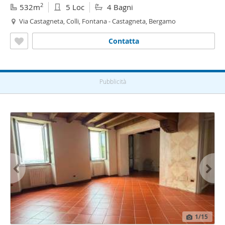
2
532m
5 Loc
4 Bagni
Via Castagneta, Colli, Fontana - Castagneta, Bergamo
Contatta
Pubblicità
1
/15