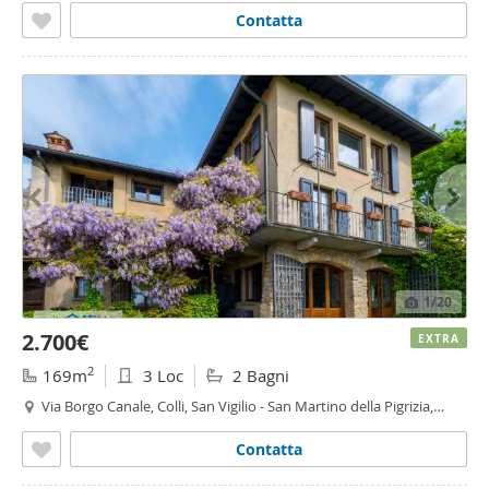
Contatta
1
/20
2.700€
EXTRA
2
169m
3 Loc
2 Bagni
Via Borgo Canale, Colli, San Vigilio - San Martino della Pigrizia,
Bergamo
Contatta