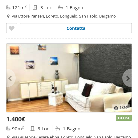
2
121m
3 Loc
1 Bagno
Via Ettore Panseri, Loreto, Longuelo, San Paolo, Bergamo
Contatta
1
/20
1.400€
EXTRA
2
90m
3 Loc
1 Bagno
Via Giuseppe Cesare Abba, Loreto, Longuelo, San Paolo, Bergamo