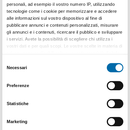
personali, ad esempio il vostro numero IP, utilizzando
tecnologie come i cookie per memorizzare e accedere
alle informazioni sul vostro dispositivo al fine di
pubblicare annunci e contenuti personalizzati, misurare
gli annunci e i contenuti, ricercare il pubblico e sviluppare
1
/9
i servizi. Avete la possibilità di scegliere chi utilizza i
1.200€
EXTRA
vostri dati e per quali scopi. Le vostre scelte in materia di
2
48m
2 Loc
1 Bagno
privacy sono applicabili solo su questa proprietà digitale
in cui avete effettuato le vostre scelte. È possibile
Via Teodoro Frizzoni, Borgo Palazzo, Centro, Stazione - Borgo
S
Palazzo, Bergamo
modificare o revocare il proprio consenso in qualsiasi
Necessari
e
Contatta
momento dalla Dichiarazione sui cookie o facendo clic
l
sull'icona di attivazione della privacy.
e
Preferenze
z
Con il tuo consenso, vorremmo anche:
i
raccogliere informazioni sulla tua posizione
o
Statistiche
geografica, con un'approssimazione di qualche
n
metro,
e
Marketing
Identificare il tuo dispositivo, scansionandolo
d