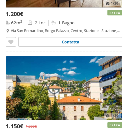
1
/20
1.200€
EXTRA
2
62m
2 Loc
1 Bagno
Via San Bernardino, Borgo Palazzo, Centro, Stazione - Stazione,
Bergamo
Contatta
1
/20
1.150€
EXTRA
1.300€