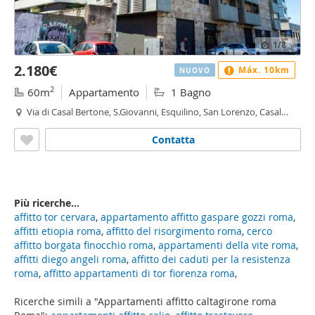
1
/8
2.180€
Máx. 10km
NUOVO
2
60m
Appartamento
1 Bagno
Via di Casal Bertone, S.Giovanni, Esquilino, San Lorenzo, Casal
Bertone, Roma
Contatta
Più ricerche...
affitto tor cervara
,
appartamento affitto gaspare gozzi roma
,
affitti etiopia roma
,
affitto del risorgimento roma
,
cerco
affitto borgata finocchio roma
,
appartamenti della vite roma
,
affitti diego angeli roma
,
affitto dei caduti per la resistenza
roma
,
affitto appartamenti di tor fiorenza roma
,
Ricerche simili a "Appartamenti affitto caltagirone roma