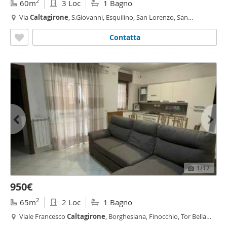
2
60m
3 Loc
1 Bagno
Via
Caltagirone
, S.Giovanni, Esquilino, San Lorenzo, San
Giovanni,
Roma
Contatta
1
/17
950€
2
65m
2 Loc
1 Bagno
Viale Francesco
Caltagirone
, Borghesiana, Finocchio, Tor Bella
Monaca, Torre Angela, Ponte di Nona,
Roma