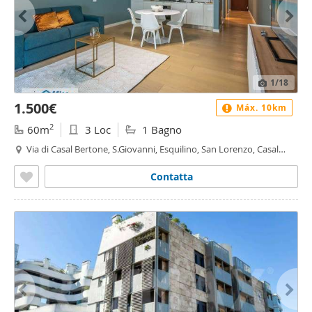
1
/18
1.500€
Máx. 10km
2
60m
3 Loc
1 Bagno
Via di Casal Bertone, S.Giovanni, Esquilino, San Lorenzo, Casal
Bertone, Roma
Contatta