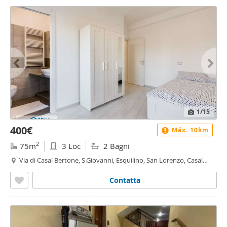
1
/15
400€
Máx. 10km
2
75m
3 Loc
2 Bagni
Via di Casal Bertone, S.Giovanni, Esquilino, San Lorenzo, Casal
Bertone, Roma
Contatta