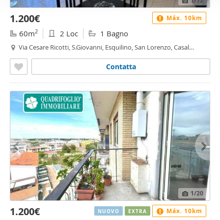
1
/12
1.200€
Máx. 10km
2
60m
2 Loc
1 Bagno
Via Cesare Ricotti, S.Giovanni, Esquilino, San Lorenzo, Casal
Bertone, Roma
Contatta
1
/20
1.200€
Máx. 10km
NUOVO
EXTRA