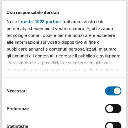
Uso responsabile dei dati
Noi e
i nostri 1022 partner
trattiamo i vostri dati
personali, ad esempio il vostro numero IP, utilizzando
1
/8
tecnologie come i cookie per memorizzare e accedere
1.300€
Máx. 10km
alle informazioni sul vostro dispositivo al fine di
pubblicare annunci e contenuti personalizzati, misurare
2
65m
2 Loc
1 Bagno
gli annunci e i contenuti, ricercare il pubblico e sviluppare
Via Domenico Cucchiari, S.Giovanni, Esquilino, San Lorenzo, Casal
i servizi. Avete la possibilità di scegliere chi utilizza i
Bertone, Roma
vostri dati e per quali scopi. Le vostre scelte in materia di
Contatta
privacy sono applicabili solo su questa proprietà digitale
in cui avete effettuato le vostre scelte. È possibile
S
modificare o revocare il proprio consenso in qualsiasi
Necessari
e
momento dalla Dichiarazione sui cookie o facendo clic
l
sull'icona di attivazione della privacy.
e
Preferenze
z
Con il tuo consenso, vorremmo anche:
i
raccogliere informazioni sulla tua posizione
o
Statistiche