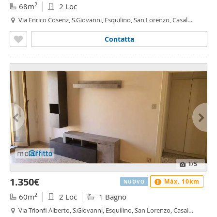
2
68m
2 Loc
Via Enrico Cosenz, S.Giovanni, Esquilino, San Lorenzo, Casal
Bertone, Roma
Contatta
1
/5
1.350€
Máx. 10km
NUOVO
2
60m
2 Loc
1 Bagno
Via Trionfi Alberto, S.Giovanni, Esquilino, San Lorenzo, Casal