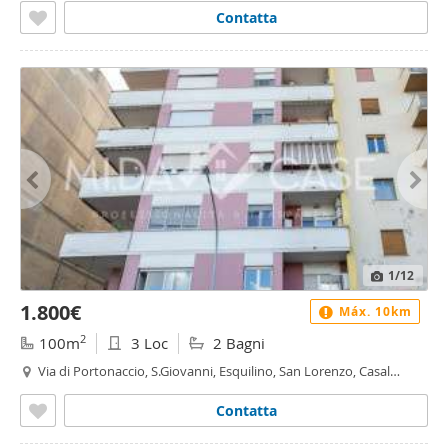
Contatta
1
/12
1.800€
Máx. 10km
2
100m
3 Loc
2 Bagni
Via di Portonaccio, S.Giovanni, Esquilino, San Lorenzo, Casal
Bertone, Roma
Contatta