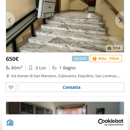
1
/14
650€
Máx. 10km
NUOVO
2
80m
3 Loc
1 Bagno
Via Asinari di San Marzano, S.Giovanni, Esquilino, San Lorenzo,
Casal Bertone, Roma
Contatta