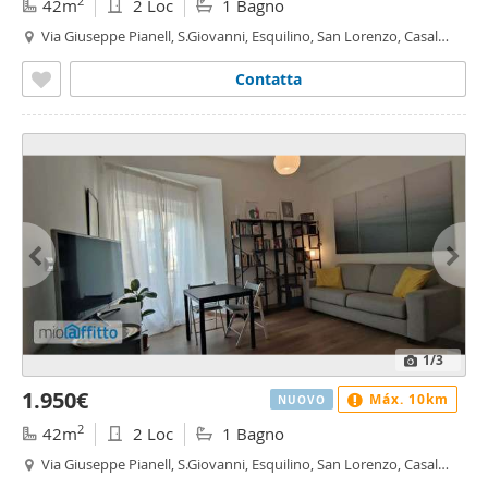
2
42m
2 Loc
1 Bagno
Via Giuseppe Pianell, S.Giovanni, Esquilino, San Lorenzo, Casal
Bertone, Roma
Contatta
1
/3
1.950€
Máx. 10km
NUOVO
2
42m
2 Loc
1 Bagno
Via Giuseppe Pianell, S.Giovanni, Esquilino, San Lorenzo, Casal
Bertone, Roma