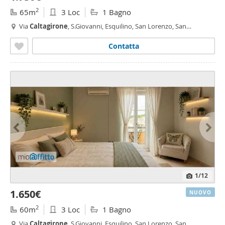
2
65m
3 Loc
1 Bagno
Via
Caltagirone
, S.Giovanni, Esquilino, San Lorenzo, San
Giovanni,
Roma
Contatta
1
/12
1.650€
NUOVO
2
60m
3 Loc
1 Bagno
Via
Caltagirone
, S.Giovanni, Esquilino, San Lorenzo, San