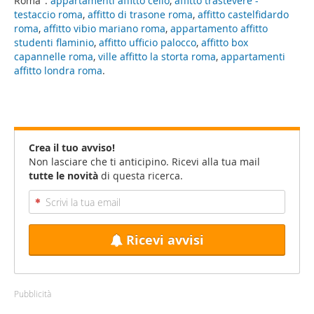
Roma":
appartamenti affitto celio
,
affitto trastevere -
testaccio roma
,
affitto di trasone roma
,
affitto castelfidardo
roma
,
affitto vibio mariano roma
,
appartamento affitto
studenti flaminio
,
affitto ufficio palocco
,
affitto box
capannelle roma
,
ville affitto la storta roma
,
appartamenti
affitto londra roma
.
Crea il tuo avviso!
Non lasciare che ti anticipino. Ricevi alla tua mail
tutte le novità
di questa ricerca.
Ricevi avvisi
Pubblicità