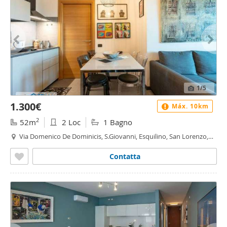
1
/5
1.300€
Máx. 10km
2
52m
2 Loc
1 Bagno
Via Domenico De Dominicis, S.Giovanni, Esquilino, San Lorenzo,
Casal Bertone, Roma
Contatta