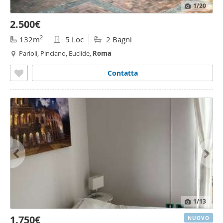
1
/20
2.500€
2
132m
5 Loc
2 Bagni
Parioli, Pinciano, Euclide,
Roma
Contatta
1
/13
1.750€
NUOVO