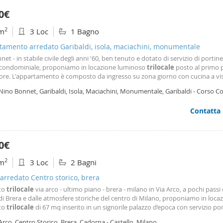
0€
2
m
3 Loc
1 Bagno
tamento arredato Garibaldi, isola, maciachini, monumentale
net - in stabile civile degli anni '60, ben tenuto e dotato di servizio di portine
e condominiale, proponiamo in locazione luminoso
trilocale
posto al primo 
ore. L'appartamento è composto da ingresso su zona giorno con cucina a vis
o diretto al balcone, camera matrimoniale, cameretta e bagno cieco con vasc
Nino Bonnet, Garibaldi, Isola, Maciachini, Monumentale, Garibaldi - Corso 
ile è dotato di aria condizionata sia
ano
Contatta
0€
2
m
3 Loc
2 Bagni
 arredato Centro storico, brera
tto
trilocale
via arco - ultimo piano - brera - milano in Via Arco, a pochi passi 
i Brera e dalle atmosfere storiche del centro di Milano, proponiamo in loca
ato
trilocale
di 67 mq inserito in un signorile palazzo d’epoca con servizio po
a giornata. Situato al sesto ed ultimo piano, l’appartamento accoglie con amb
Arco, Centro Storico, Brera, Cadorna - Castello, Milano