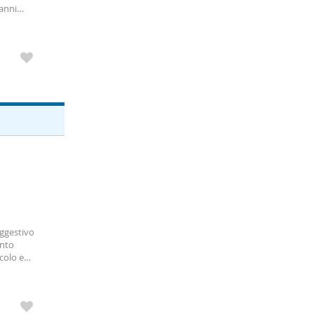
 anni
pia
uggestivo
ento
ccolo e
a della