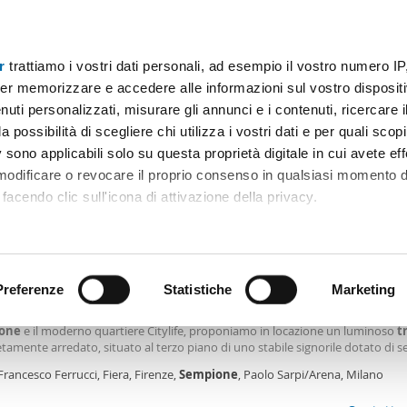
r
trattiamo i vostri dati personali, ad esempio il vostro numero IP
Prezzo
Superficie
Locali
Più filtri - 1
er memorizzare e accedere alle informazioni sul vostro dispositiv
uti personalizzati, misurare gli annunci e i contenuti, ricercare i
locale porta sempione Milano
a possibilità di scegliere chi utilizza i vostri dati e per quali scop
 sono applicabili solo su questa proprietà digitale in cui avete eff
Ordine Mioaffitto
 modificare o revocare il proprio consenso in qualsiasi momento d
facendo clic sull'icona di attivazione della privacy.
0€
remmo anche:
2
m
3 Loc
1 Bagno
ni sulla tua posizione geografica, con un'approssimazione di qu
positivo, scansionandolo attivamente alla ricerca di caratteristiche
Preferenze
Statistiche
Marketing
amento arredato Fiera, firenze, sempione, paolo sarpi/arena
Francesco Ferrucci 8, in una delle zone più eleganti e ricercate di Milano, tra 
one
e il moderno quartiere Citylife, proponiamo in locazione un luminoso
t
 elaborati i tuoi dati personali e imposta le tue preferenze nell
amente arredato, situato al terzo piano di uno stabile signorile dotato di se
 ritirare il tuo consenso in qualsiasi momento dalla Dichiarazion
ria. L’appartamento presenta una distribuzione degli spazi razionale e funzi
Francesco Ferrucci, Fiera, Firenze,
Sempione
, Paolo Sarpi/Arena, Milano
to da un accogliente
rsonalizzare contenuti ed annunci, per fornire funzionalità dei so