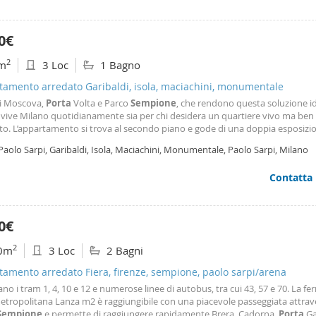
0€
2
m
3 Loc
1 Bagno
tamento arredato Garibaldi, isola, maciachini, monumentale
di Moscova,
Porta
Volta e Parco
Sempione
, che rendono questa soluzione id
i vive Milano quotidianamente sia per chi desidera un quartiere vivo ma ben
ato. L’appartamento si trova al secondo piano e gode di una doppia esposizi
larmente piacevole: da un lato affaccia sulla tranquilla corte interna dello sta
Paolo Sarpi, Garibaldi, Isola, Maciachini, Monumentale, Paolo Sarpi, Milano
tro verso Via Montello, dove si sviluppano le due
Contatta
0€
2
0m
3 Loc
2 Bagni
amento arredato Fiera, firenze, sempione, paolo sarpi/arena
ano i tram 1, 4, 10 e 12 e numerose linee di autobus, tra cui 43, 57 e 70. La f
etropolitana Lanza m2 è raggiungibile con una piacevole passeggiata attrave
Sempione
e permette di raggiungere rapidamente Brera, Cadorna,
Porta
Ga