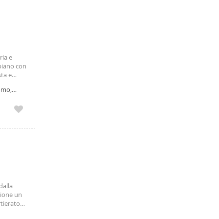
ria e
piano con
ta e
a.
Como,
dalla
zione un
rtierato
ienti