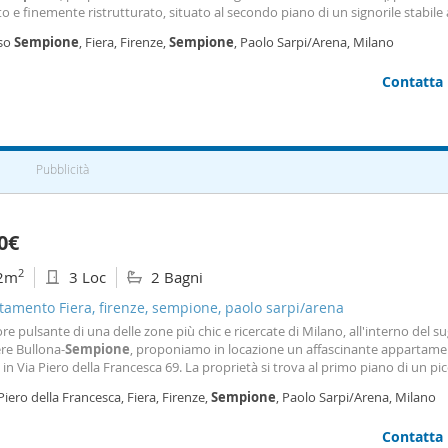
o e finemente ristrutturato, situato al secondo piano di un signorile stabile
ta con ascensore. L'appartamento, caratterizzato da ampie metrature e dop
so
Sempione
, Fiera, Firenze,
Sempione
, Paolo Sarpi/Arena, Milano
zione, si compone di un luminoso
Contatta
Pubblicità
0€
2
2m
3 Loc
2 Bagni
amento Fiera, firenze, sempione, paolo sarpi/arena
re pulsante di una delle zone più chic e ricercate di Milano, all'interno del s
re Bullona-
Sempione
, proponiamo in locazione un affascinante appartam
 in Via Piero della Francesca 69. La proprietà si trova al primo piano di un pi
stabile dei primi del '900 che conserva intatto tutto il fascino e la riservatezz
Piero della Francesca, Fiera, Firenze,
Sempione
, Paolo Sarpi/Arena, Milano
 storica. L'appartamento
Contatta