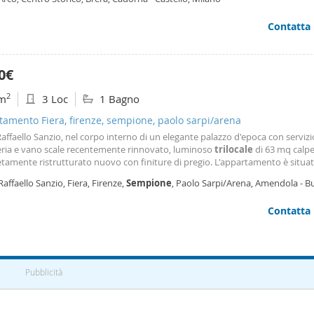
 armoniosi il soggiorno
Contatta
0€
2
m
3 Loc
1 Bagno
amento Fiera, firenze, sempione, paolo sarpi/arena
Raffaello Sanzio, nel corpo interno di un elegante palazzo d'epoca con servizi
eria e vano scale recentemente rinnovato, luminoso
trilocale
di 63 mq calpes
tamente ristrutturato nuovo con finiture di pregio. L'appartamento è situat
iano (corpo interno, che garantisce massima tranquillità e riservatezza) di 
Raffaello Sanzio, Fiera, Firenze,
Sempione
, Paolo Sarpi/Arena, Amendola - B
 non servito da ascensore
ano
Contatta
Pubblicità