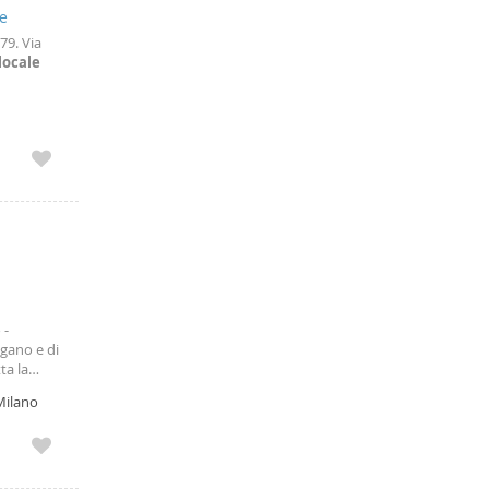
ne
79. Via
ilocale
 -
agano e di
ta la
Milano