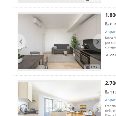
1.80
63
Appar
l’area 
per ch
colleg
partico
Via 
dall’al
1
/17
2.70
11
Appart
transit
della m
Parco