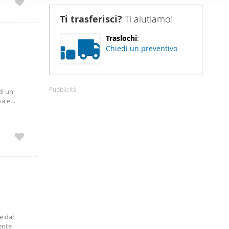
nostro sito
Ti trasferisci?
Ti aiutiamo!
i potrebbero
ei loro
Traslochi
:
Chiedi un preventivo
Pubblicità
di un
ia e
La cucina
e dal
ente