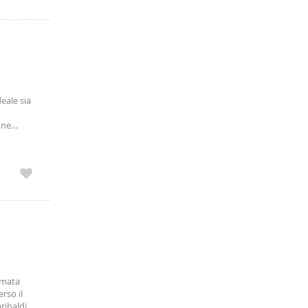
eale sia
one
bile,
ermata
rso il
ribaldi e