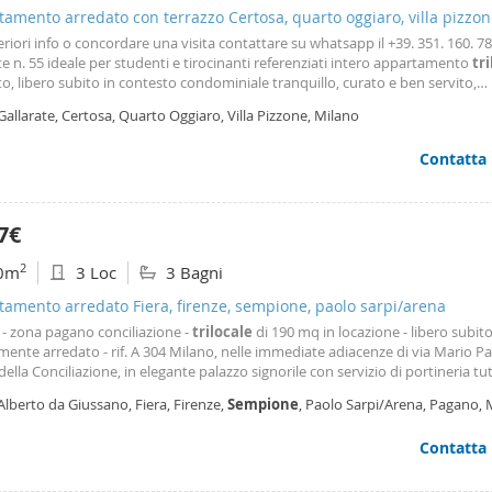
amento arredato con terrazzo Certosa, quarto oggiaro, villa pizzo
eriori info o concordare una visita contattare su whatsapp il +39. 351. 160. 78
te n. 55 ideale per studenti e tirocinanti referenziati intero appartamento
tr
o, libero subito in contesto condominiale tranquillo, curato e ben servito,
iamo in locazione un ampio e luminoso appartamento
trilocale
, in ottime
Gallarate, Certosa, Quarto Oggiaro, Villa Pizzone, Milano
ioni interne e completamente arredato, sito
Contatta
7€
2
0m
3 Loc
3 Bagni
amento arredato Fiera, firenze, sempione, paolo sarpi/arena
 - zona pagano conciliazione -
trilocale
di 190 mq in locazione - libero subito
mente arredato - rif. A 304 Milano, nelle immediate adiacenze di via Mario P
della Conciliazione, in elegante palazzo signorile con servizio di portineria tut
a ed ascensore, la Rotondaro Immobili di Prestigio propone in locazione
Alberto da Giussano, Fiera, Firenze,
Sempione
, Paolo Sarpi/Arena, Pagano, 
amento di circa 190 mq posto al quarto
Contatta