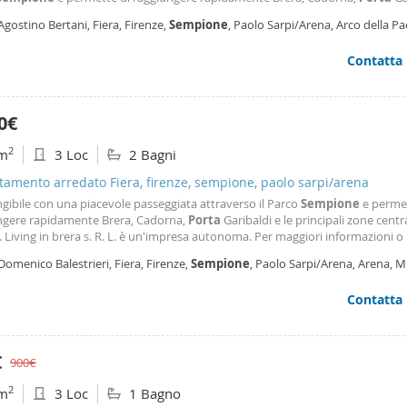
cipali zone centrali di Milano. Living in brera s. R. L. è un'impresa autonoma.
Agostino Bertani, Fiera, Firenze,
Sempione
, Paolo Sarpi/Arena, Arco della Pa
ri informazioni o prendere un
ano
Contatta
0€
2
m
3 Loc
2 Bagni
amento arredato Fiera, firenze, sempione, paolo sarpi/arena
gibile con una piacevole passeggiata attraverso il Parco
Sempione
e permet
ngere rapidamente Brera, Cadorna,
Porta
Garibaldi e le principali zone centra
 Living in brera s. R. L. è un'impresa autonoma. Per maggiori informazioni 
untamento siete pregati di scriverci su Whatsapp al numero +393519930676.
Domenico Balestrieri, Fiera, Firenze,
Sempione
, Paolo Sarpi/Arena, Arena, M
ito è ufficialmente on-line: https: Vuoi scoprire in anteprima i nostri immobi
 sulle nostre pagine social! Instagram: livinginmoscovarealestate Facebook: L
Contatta
a Real Estate
€
900€
2
m
3 Loc
1 Bagno