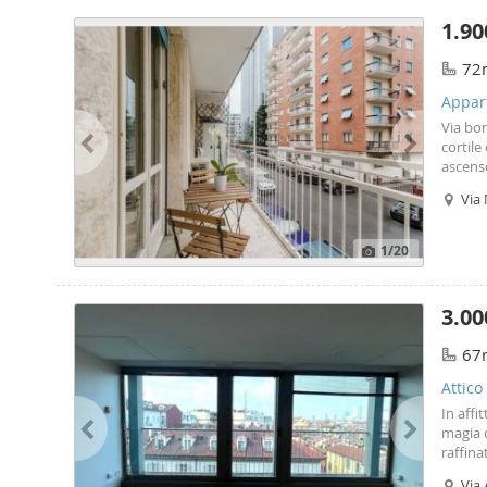
1.90
72
Appar
Via bon
cortil
ascens
access
Via 
L'immob
Mil
1
/20
3.00
67
Attico
In affi
magia d
raffin
tutta l
Via 