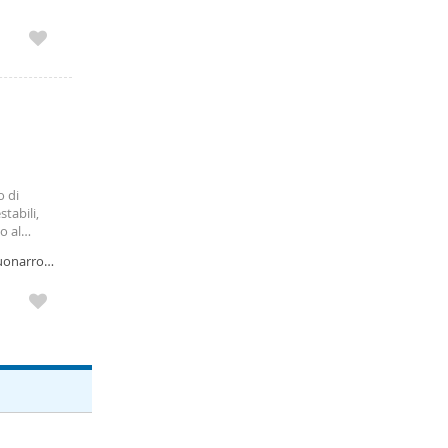
o di
tabili,
o al
uno
uonarroti,