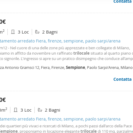
Contatta
ffico. Condividiamo inoltre informazioni sul modo in cui utilizza il 
 occupano di analisi dei dati web, pubblicità e social media, i qual
azioni che ha fornito loro o che hanno raccolto dal suo utilizzo d
0€
2
m
3 Loc
2 Bagni
amento arredato Fiera, firenze, sempione, paolo sarpi/arena
am12 - Nel cuore di una delle zone più apprezzate e ben collegate di Milano,
iamo in affitto da novembre un raffinato
trilocale
situato al quarto piano 
o signorile. L'ingresso si apre su un pratico disimpegno che conduce all'amp
a zona living, progettata per offrire un ambiente accogliente e funzionale. 
za Antonio Gramsci 12, Fiera, Firenze,
Sempione
, Paolo Sarpi/Arena, Milano
 si integra perfettamente con il
Contatta
0€
2
0m
3 Loc
2 Bagni
amento arredato Fiera, firenze, sempione, paolo sarpi/arena
dei quartieri più vivaci e ricercati di Milano, a pochi passi dall'arco della Pace 
Sempione
, proponiamo in locazione elegante
trilocale
di 110 mq, parzialm