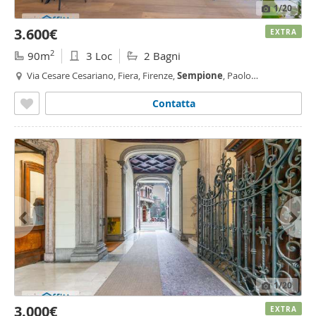
1
/20
3.600€
EXTRA
2
90m
3 Loc
2 Bagni
Via Cesare Cesariano, Fiera, Firenze,
Sempione
, Paolo
Sarpi/Arena, Arena, Milano
Contatta
1
/20
3.000€
EXTRA