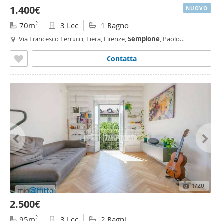
1.400€
NUOVO
2
70m
3 Loc
1 Bagno
Via Francesco Ferrucci, Fiera, Firenze,
Sempione
, Paolo
Sarpi/Arena, Milano
Contatta
1
/20
2.500€
2
95m
3 Loc
2 Bagni