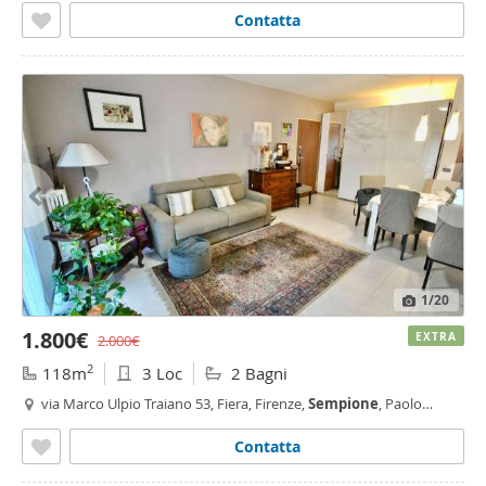
Contatta
1
/20
1.800€
EXTRA
2.000€
2
118m
3 Loc
2 Bagni
via Marco Ulpio Traiano 53, Fiera, Firenze,
Sempione
, Paolo
Sarpi/Arena, Portello - Parco Vittoria, Milano
Contatta