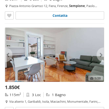
Piazza Antonio Gramsci 12, Fiera, Firenze,
Sempione
, Paolo
Sarpi/Arena, Milano
Contatta
1
/20
1.850€
2
115m
3 Loc
1 Bagno
Via alserio 1, Garibaldi, Isola, Maciachini, Monumentale, Farini,
Milano