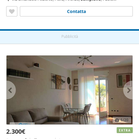
Sarpi/Arena, Milano
Contatta
Pubblicità
1
/20
2.300€
EXTRA