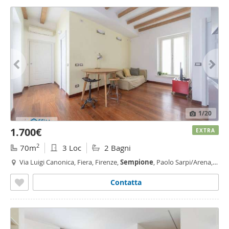
1
/20
1.700€
EXTRA
2
70m
3 Loc
2 Bagni
Via Luigi Canonica, Fiera, Firenze,
Sempione
, Paolo Sarpi/Arena,
Arena, Milano
Contatta