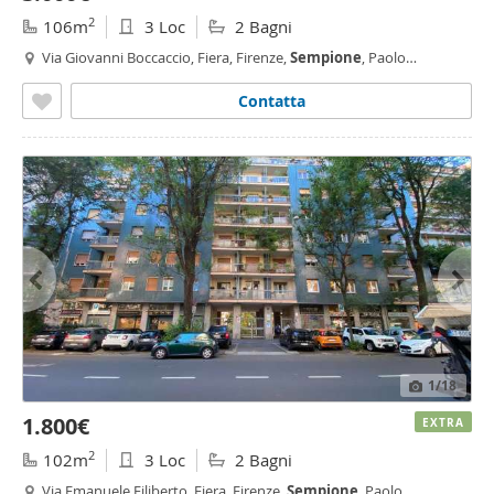
2
106m
3 Loc
2 Bagni
Via Giovanni Boccaccio, Fiera, Firenze,
Sempione
, Paolo
Sarpi/Arena, Vincenzo Monti, Milano
Contatta
1
/18
1.800€
EXTRA
2
102m
3 Loc
2 Bagni
Via Emanuele Filiberto, Fiera, Firenze,
Sempione
, Paolo