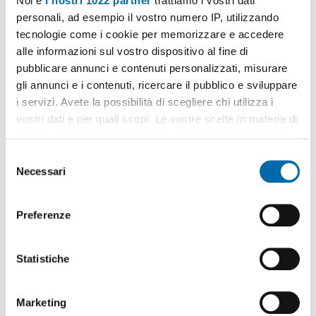
Noi e
i nostri 1022 partner
trattiamo i vostri dati
personali, ad esempio il vostro numero IP, utilizzando
tecnologie come i cookie per memorizzare e accedere
alle informazioni sul vostro dispositivo al fine di
pubblicare annunci e contenuti personalizzati, misurare
1
/20
gli annunci e i contenuti, ricercare il pubblico e sviluppare
1.300€
i servizi. Avete la possibilità di scegliere chi utilizza i
EXTRA
vostri dati e per quali scopi. Le vostre scelte in materia di
2
100m
3 Loc
1 Bagno
privacy sono applicabili solo su questa proprietà digitale
Via Giovanni Antonio Plana, Certosa, Quarto Oggiaro, Villa
in cui avete effettuato le vostre scelte. È possibile
S
Pizzone, Ghisolfa - Mac Mahon, Milano
modificare o revocare il proprio consenso in qualsiasi
Necessari
Contatta
e
momento dalla Dichiarazione sui cookie o facendo clic
l
sull'icona di attivazione della privacy.
e
Preferenze
z
Con il tuo consenso, vorremmo anche:
i
raccogliere informazioni sulla tua posizione
o
Statistiche
geografica, con un'approssimazione di qualche
n
metro,
e
Marketing
Identificare il tuo dispositivo, scansionandolo
d