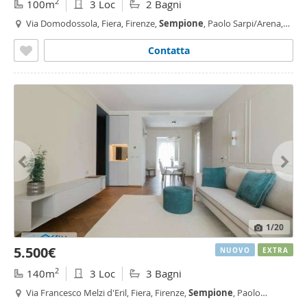
2
100m
3 Loc
2 Bagni
Via Domodossola, Fiera, Firenze,
Sempione
, Paolo Sarpi/Arena,
Milano
Contatta
1
/20
5.500€
NUOVO
EXTRA
2
140m
3 Loc
3 Bagni
Via Francesco Melzi d'Eril, Fiera, Firenze,
Sempione
, Paolo
Sarpi/Arena, Arco della Pace, Milano