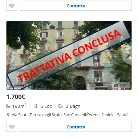
Contatta
1
/20
1.700€
2
190m
6 Loc
2 Bagni
Via Santa Teresa degli Scalzi, San Carlo AllÂ'Arena, SanitÃ - Sanità,
Napoli
Contatta