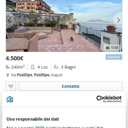
1
/20
4.500€
NUOVO
2
240m
4 Loc
3 Bagni
Via
Posillipo
,
Posillipo
, Napoli
Contatta
Uso responsabile dei dati