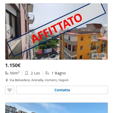
1
/20
1.150€
2
50m
2 Loc
1 Bagno
Via Belvedere, Arenella, Vomero, Napoli
Contatta