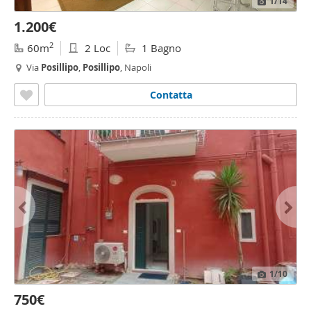
1
/14
1.200€
2
60m
2 Loc
1 Bagno
Via
Posillipo
,
Posillipo
, Napoli
Contatta
1
/10
750€