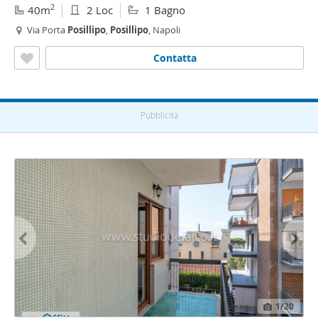
2
40m
2 Loc
1 Bagno
Via Porta
Posillipo
,
Posillipo
, Napoli
Contatta
Pubblicità
1
/20