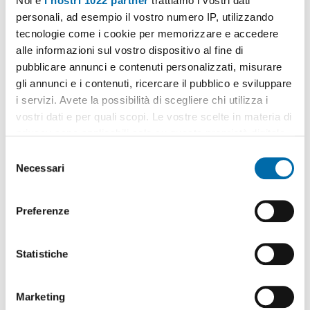
Noi e
i nostri 1022 partner
trattiamo i vostri dati
personali, ad esempio il vostro numero IP, utilizzando
tecnologie come i cookie per memorizzare e accedere
alle informazioni sul vostro dispositivo al fine di
pubblicare annunci e contenuti personalizzati, misurare
1
/20
gli annunci e i contenuti, ricercare il pubblico e sviluppare
950€
i servizi. Avete la possibilità di scegliere chi utilizza i
vostri dati e per quali scopi. Le vostre scelte in materia di
2
100m
4 Loc
2 Bagni
privacy sono applicabili solo su questa proprietà digitale
Via Matteo Renato Imbriani, Stella, Stella - Materdei, Napoli
in cui avete effettuato le vostre scelte. È possibile
S
modificare o revocare il proprio consenso in qualsiasi
Necessari
Contatta
e
momento dalla Dichiarazione sui cookie o facendo clic
l
sull'icona di attivazione della privacy.
e
Preferenze
z
Con il tuo consenso, vorremmo anche:
i
raccogliere informazioni sulla tua posizione
o
Statistiche
geografica, con un'approssimazione di qualche
n
metro,
e
Marketing
Identificare il tuo dispositivo, scansionandolo
d