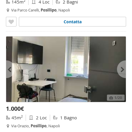
2
145m
4 Loc
2 Bagni
Via Parco Carelli,
Posillipo
, Napoli
Contatta
1
/20
1.000€
2
45m
2 Loc
1 Bagno
Via Orazio,
Posillipo
, Napoli