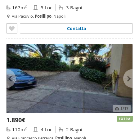
2
167m
5 Loc
3 Bagni
Via Pacuvio,
Posillipo
, Napoli
Contatta
1
/17
1.890€
EXTRA
2
110m
4 Loc
2 Bagni
Via Francesco Petrarca,
Posillipo
, Napoli