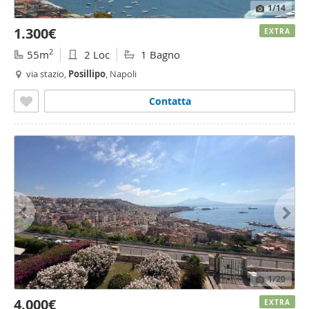
1
/14
1.300€
EXTRA
2
55m
2 Loc
1 Bagno
via stazio,
Posillipo
, Napoli
Contatta
1
/20
4.000€
EXTRA