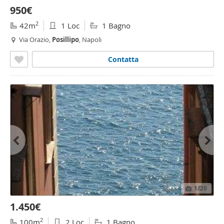
950€
2
42m
1 Loc
1 Bagno
Via Orazio,
Posillipo
, Napoli
Contatta
1
/20
1.450€
2
100m
2 Loc
1 Bagno