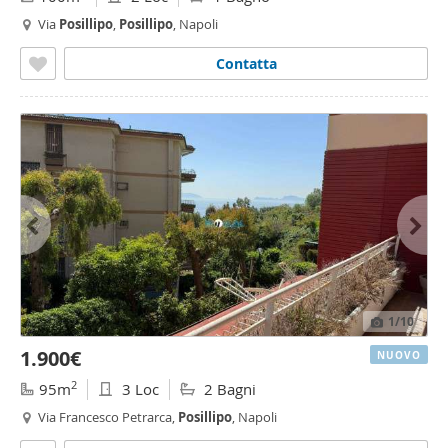
Via
Posillipo
,
Posillipo
, Napoli
Contatta
1
/10
1.900€
NUOVO
2
95m
3 Loc
2 Bagni
Via Francesco Petrarca,
Posillipo
, Napoli