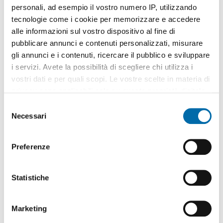
personali, ad esempio il vostro numero IP, utilizzando
tecnologie come i cookie per memorizzare e accedere
alle informazioni sul vostro dispositivo al fine di
pubblicare annunci e contenuti personalizzati, misurare
gli annunci e i contenuti, ricercare il pubblico e sviluppare
1
/20
i servizi. Avete la possibilità di scegliere chi utilizza i
2.500€
vostri dati e per quali scopi. Le vostre scelte in materia di
2
130m
4 Loc
2 Bagni
privacy sono applicabili solo su questa proprietà digitale
in cui avete effettuato le vostre scelte. È possibile
Via Domenico Cimarosa, Arenella, Vomero,
Napoli
S
modificare o revocare il proprio consenso in qualsiasi
Necessari
e
Contatta
momento dalla Dichiarazione sui cookie o facendo clic
l
sull'icona di attivazione della privacy.
e
Preferenze
z
Con il tuo consenso, vorremmo anche:
i
raccogliere informazioni sulla tua posizione
o
Statistiche
geografica, con un'approssimazione di qualche
n
metro,
e
Marketing
Identificare il tuo dispositivo, scansionandolo
d