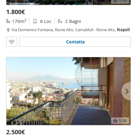
1
/20
1.800€
2
170m
6 Loc
2 Bagni
Via Domenico Fontana, Rione Alto, Camaldoli - Rione Alto,
Napoli
Contatta
1
/20
2.500€