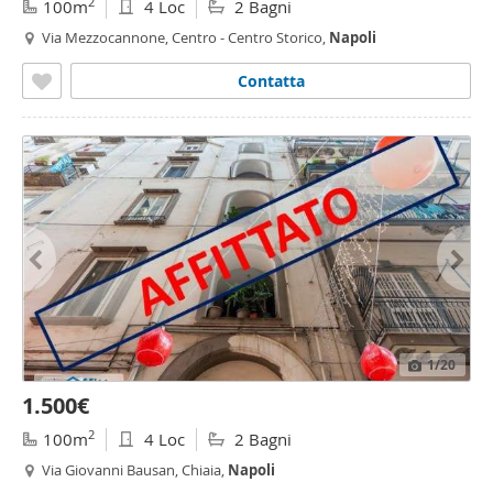
2
100m
4 Loc
2 Bagni
Via Mezzocannone, Centro - Centro Storico,
Napoli
Contatta
1
/20
1.500€
2
100m
4 Loc
2 Bagni
Via Giovanni Bausan, Chiaia,
Napoli