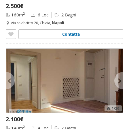
2.500€
2
160m
6 Loc
2 Bagni
via calabritto 20, Chiaia,
Napoli
Contatta
1
/20
2.100€
2
140m
4 Loc
2 Bagni