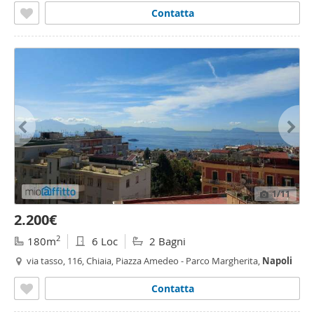
Contatta
1
/11
2.200€
2
180m
6 Loc
2 Bagni
via tasso, 116, Chiaia, Piazza Amedeo - Parco Margherita,
Napoli
Contatta