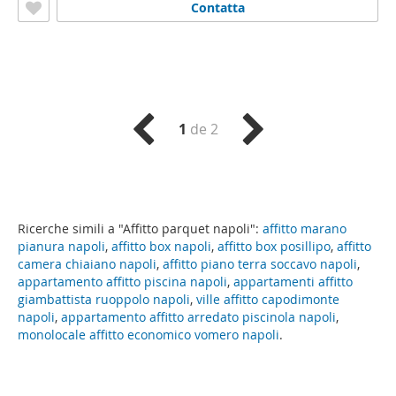
Contatta
1
de 2
Ricerche simili a "Affitto parquet napoli":
affitto marano
pianura napoli
,
affitto box napoli
,
affitto box posillipo
,
affitto
camera chiaiano napoli
,
affitto piano terra soccavo napoli
,
appartamento affitto piscina napoli
,
appartamenti affitto
giambattista ruoppolo napoli
,
ville affitto capodimonte
napoli
,
appartamento affitto arredato piscinola napoli
,
monolocale affitto economico vomero napoli
.