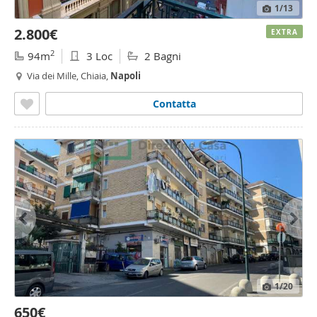
1
/13
2.800€
EXTRA
2
94m
3 Loc
2 Bagni
Via dei Mille, Chiaia,
Napoli
Contatta
1
/20
650€