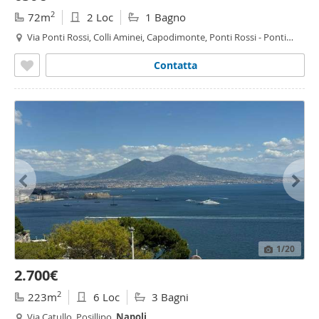
2
72m
2 Loc
1 Bagno
Via Ponti Rossi, Colli Aminei, Capodimonte, Ponti Rossi - Ponti
Rossi,
Napoli
Contatta
1
/20
2.700€
2
223m
6 Loc
3 Bagni
Via Catullo, Posillipo,
Napoli