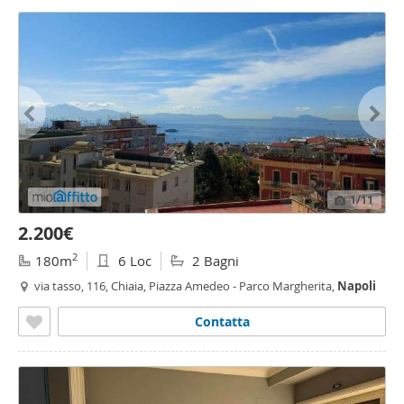
1
/11
2.200€
2
180m
6 Loc
2 Bagni
via tasso, 116, Chiaia, Piazza Amedeo - Parco Margherita,
Napoli
Contatta