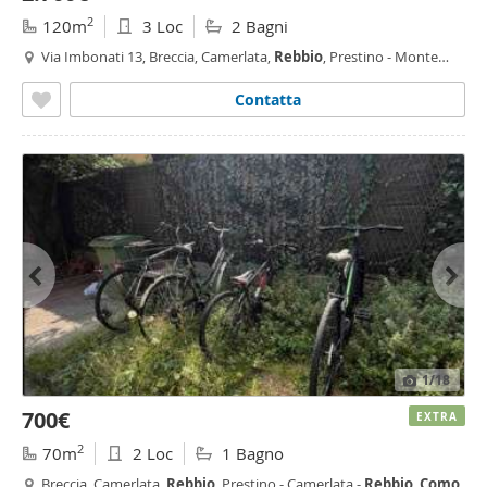
2
120m
3 Loc
2 Bagni
Via Imbonati 13, Breccia, Camerlata,
Rebbio
, Prestino - Monte
Croce,
Como
Contatta
1
/18
700€
EXTRA
2
70m
2 Loc
1 Bagno
Breccia, Camerlata,
Rebbio
, Prestino - Camerlata -
Rebbio
,
Como