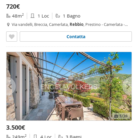
720€
2
48m
1 Loc
1 Bagno
Via vandelli, Breccia, Camerlata,
Rebbio
, Prestino - Camerlata -
Rebbio
,
Como
Contatta
1
/20
3.500€
2
249m
4 Loc
3 Bagni