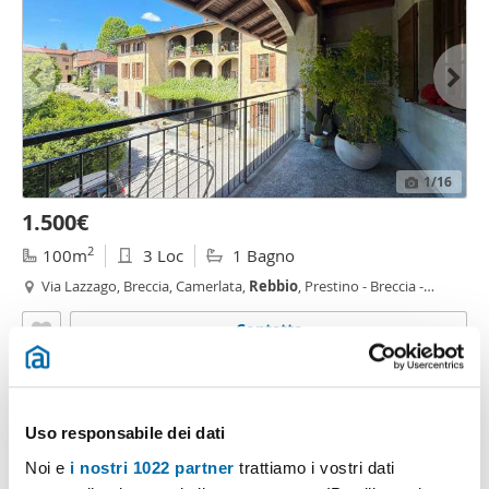
1
/16
1.500€
2
100m
3 Loc
1 Bagno
Via Lazzago, Breccia, Camerlata,
Rebbio
, Prestino - Breccia -
Lazzago,
Como
Contatta
Uso responsabile dei dati
Noi e
i nostri 1022 partner
trattiamo i vostri dati