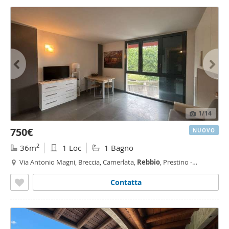
1
/14
750€
NUOVO
2
36m
1 Loc
1 Bagno
Via Antonio Magni, Breccia, Camerlata,
Rebbio
, Prestino -
Camerlata -
Rebbio
,
Como
Contatta