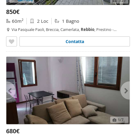
1
/20
850€
2
60m
2 Loc
1 Bagno
Via Pasquale Paoli, Breccia, Camerlata,
Rebbio
, Prestino -
Camerlata -
Rebbio
,
Como
Contatta
1
/7
680€