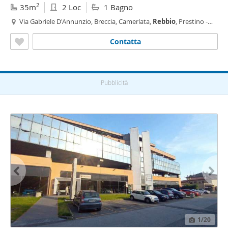
2
35m
2 Loc
1 Bagno
Via Gabriele D'Annunzio, Breccia, Camerlata,
Rebbio
, Prestino -
Prestino,
Como
Contatta
Pubblicità
1
/20