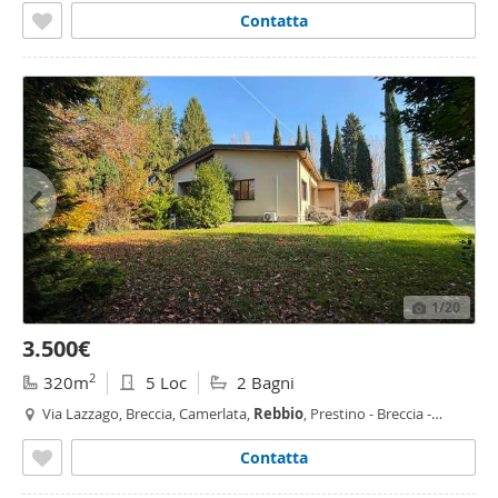
Contatta
1
/20
3.500€
2
320m
5 Loc
2 Bagni
Via Lazzago, Breccia, Camerlata,
Rebbio
, Prestino - Breccia -
Lazzago,
Como
Contatta