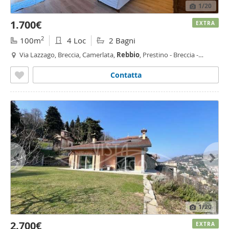
1
/20
1.700€
EXTRA
2
100m
4 Loc
2 Bagni
Via Lazzago, Breccia, Camerlata,
Rebbio
, Prestino - Breccia -
Lazzago,
Como
Contatta
1
/20
2.700€
EXTRA