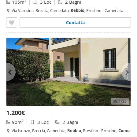
2
105m
3 Loc
2 Bagni
Via Varesina, Breccia, Camerlata,
Rebbio
, Prestino - Camerlata -
Rebbio
,
Como
Contatta
1
/20
1.200€
2
90m
3 Loc
2 Bagni
Via Isonzo, Breccia, Camerlata,
Rebbio
, Prestino - Prestino,
Como