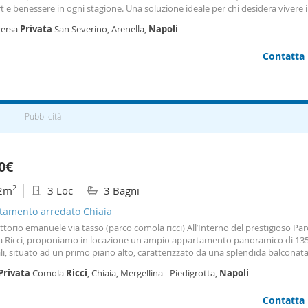
 e benessere in ogni stagione. Una soluzione ideale per chi desidera vivere 
ri più richiesti di Napoli, in una posizione strategica, ben collegata e
ricca
di 
versa
Privata
San Severino, Arenella,
Napoli
ali servizi, senza
Contatta
Pubblicità
0€
2
2m
3 Loc
3 Bagni
tamento arredato Chiaia
ittorio emanuele via tasso (parco comola ricci) All’Interno del prestigioso Pa
 Ricci, proponiamo in locazione un ampio appartamento panoramico di 13
li, situato ad un primo piano alto, caratterizzato da una splendida balconat
ul Golfo di Napoli, che valorizza l’intera proprietà e garantisce luminosità e re
Privata
Comola
Ricci
, Chiaia, Mergellina - Piedigrotta,
Napoli
i. L’immobile offre una distribuzione interna funzionale e ben suddivisa: il 
ia direttamente sulla balconata panoramica, la zona notte comprende camer
Contatta
oniale con boudoir, cameretta e due bagni, mentre la zona di servizio è co