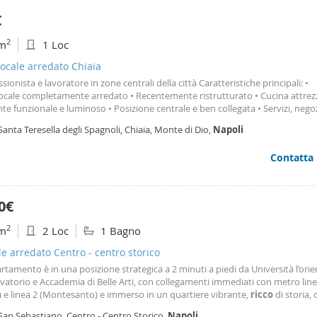
condizionata è posta in tutti gli ambienti giorno e quelli notte. Il parco è custo
rne e pomeridiane, con l'aggiunta estiva di un guardiano notturno, i posti 
€
nel parco. La centralità dell' appartamento è garantita dai rapidi collegamenti
ina e il lungo mare, la zona di Chiaia ed il Vomero.
2
m
1 Loc
ocale arredato Chiaia
ssionista e lavoratore in zone centrali della città Caratteristiche principali: •
cale completamente arredato • Recentemente ristrutturato • Cucina attrezz
e funzionale e luminoso • Posizione centrale e ben collegata • Servizi, negoz
rcati e trasporti nelle immediate vicinanze la soluzione perfetta per chi de
Santa Teresella degli Spagnoli, Chiaia, Monte di Dio,
Napoli
Napoli in una zona centrale, ben servita e
ricca
di tutti i principali servizi. Per
zioni o per fissare una visita, contattami. N. B per le agenzie immobiliari inu
Contatta
tarmi sono un mediatore e questa è una mia proprietà.
0€
2
m
2 Loc
1 Bagno
le arredato Centro - centro storico
artamento è in una posizione strategica a 2 minuti a piedi da Università l’orie
atorio e Accademia di Belle Arti, con collegamenti immediati con metro line
 e linea 2 (Montesanto) e immerso in un quartiere vibrante,
ricco
di storia, 
ri e vita culturale. L’immobile viene locato completo di arredamento e conn
San Sebastiano, Centro - Centro Storico,
Napoli