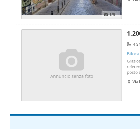
Wi-Fi. 
1
/8
1.20
45
Biloca
Grazios
refere
posto 
Annuncio senza foto
Via