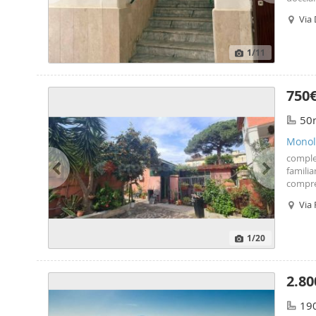
Tv. L'a
Via 
garant
1
/11
750
50
Monol
comple
familia
compren
previo 
Via 
Profess
1
/20
2.80
19