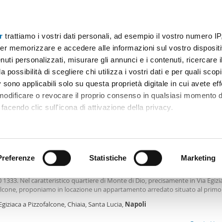
r
trattiamo i vostri dati personali, ad esempio il vostro numero IP
Prezzo
Superficie
Locali
Più filtri - 1
er memorizzare e accedere alle informazioni sul vostro dispositiv
uti personalizzati, misurare gli annunci e i contenuti, ricercare i
ta ricci napoli Napoli
a possibilità di scegliere chi utilizza i vostri dati e per quali scop
 sono applicabili solo su questa proprietà digitale in cui avete eff
Ordine Mioaffitto
 modificare o revocare il proprio consenso in qualsiasi momento d
facendo clic sull'icona di attivazione della privacy.
0€
remmo anche:
2
m
2 Loc
2 Bagni
ni sulla tua posizione geografica, con un'approssimazione di qu
positivo, scansionandolo attivamente alla ricerca di caratteristiche
Preferenze
Statistiche
Marketing
le arredato Chiaia
chiedere un appuntamento inviare esclusivamente un messaggio whatsapp 
 1333. Nel caratteristico quartiere di Monte di Dio, precisamente in Via Egizi
 elaborati i tuoi dati personali e imposta le tue preferenze nell
alcone, proponiamo in locazione un appartamento arredato situato al primo
 ritirare il tuo consenso in qualsiasi momento dalla Dichiarazion
abile d’epoca
privo
di ascensore. La posizione consente di raggiungere in cir
Egiziaca a Pizzofalcone, Chiaia, Santa Lucia,
Napoli
a piedi Piazza del Plebiscito e
rsonalizzare contenuti ed annunci, per fornire funzionalità dei so