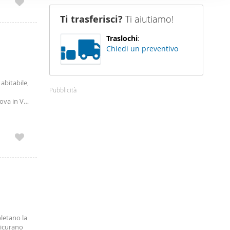
nostro sito
Ti trasferisci?
Ti aiutiamo!
i potrebbero
ei loro
Traslochi
:
Chiedi un preventivo
abitabile,
Pubblicità
ova in Via
n servita
pletano la
sicurano