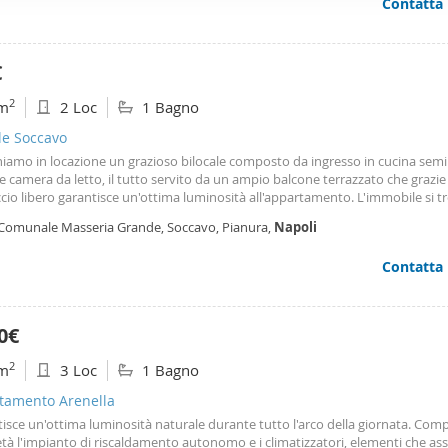
Contatta
ffico. Condividiamo inoltre informazioni sul modo in cui utilizza il 
 occupano di analisi dei dati web, pubblicità e social media, i qual
azioni che ha fornito loro o che hanno raccolto dal suo utilizzo d
€
2
m
2 Loc
1 Bagno
le Soccavo
amo in locazione un grazioso bilocale composto da ingresso in cucina semi 
 camera da letto, il tutto servito da un ampio balcone terrazzato che grazie
accio libero garantisce un'ottima luminosità all'appartamento. L'immobile si tr
ia Grande, zona Pianura, a pochi passi da Via Montagna Spaccata, strada be
 Comunale Masseria Grande, Soccavo, Pianura,
Napoli
di attività commerciali di
Contatta
0€
2
m
3 Loc
1 Bagno
tamento Arenella
tisce un'ottima luminosità naturale durante tutto l'arco della giornata. Com
tà l'impianto di riscaldamento autonomo e i climatizzatori, elementi che as