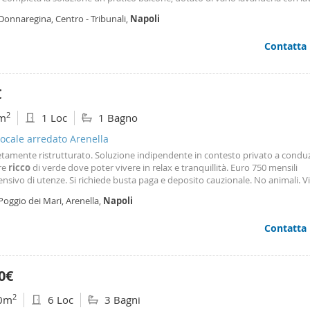
ppartamento è inoltre fornito di aria condizionata e di tutti i comfort necessa
Donnaregina, Centro - Tribunali,
Napoli
ire un soggiorno piacevole e
Contatta
€
2
m
1 Loc
1 Bagno
ocale arredato Arenella
tamente ristrutturato. Soluzione indipendente in contesto privato a condu
re
ricco
di verde dove poter vivere in relax e tranquillità. Euro 750 mensili
sivo di utenze. Si richiede busta paga e deposito cauzionale. No animali. Vi
appuntamento telefonico ai seguenti recapiti 081. 191. 00. 035 - 081. 182. 30.
Poggio dei Mari, Arenella,
Napoli
ionecasa Vomero - Via Francesco Cilea 236, Napoli.
Contatta
0€
2
0m
6 Loc
3 Bagni