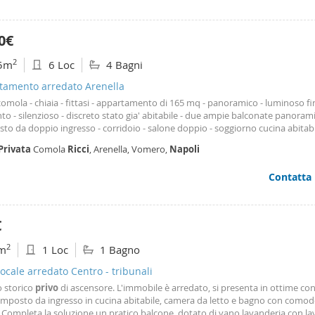
, cameretta e terzo bagno, perfettamente organizzata per garantire autonom
tà. Il riscaldamento è centralizzato e la quota condominiale mensile include 
ndominiali a pagamento, un plus essenziale per la zona. Il contesto è signor
0€
o di portierato e accessi controllati, assicurando tranquillità e privacy. Soluzi
i cerca un appartamento panoramico di ampia metratura, in un parco esclus
2
5m
6 Loc
4 Bagni
ente collegato alle principali direttrici della città. L'immobile è visionabile p
amento. Immobile non arredato Per info e richieste di sopralluoghi contatt
tamento arredato Arenella
iare Via f. Petrarca 187 80122 Napoli ag. Immobiliare davide invigorito
omola - chiaia - fittasi - appartamento di 165 mq - panoramico - luminoso fi
o - silenzioso - discreto stato gia' abitabile - due ampie balconate panorami
o da doppio ingresso - corridoio - salone doppio - soggiorno cucina abitabil
da letto - 4 bagni - cameretta domestica studiolo - spazio lavanderia - parque
Privata
Comola
Ricci
, Arenella, Vomero,
Napoli
vari - portiere intera giornata - condizionatori - riscaldamento autonomo - 
pagamento su richiesta - il prezzo richiesto è di € 2500,00 - contratto 4+4 an
Contatta
' - altre info su richiesta - per informazioni e visite chiamare - consulting serv
cesco Piccolo - cell. 3803616550
€
2
m
1 Loc
1 Bagno
cale arredato Centro - tribunali
o storico
privo
di ascensore. L'immobile è arredato, si presenta in ottime con
omposto da ingresso in cucina abitabile, camera da letto e bagno con como
 Completa la soluzione un pratico balcone, dotato di vano lavanderia con lav