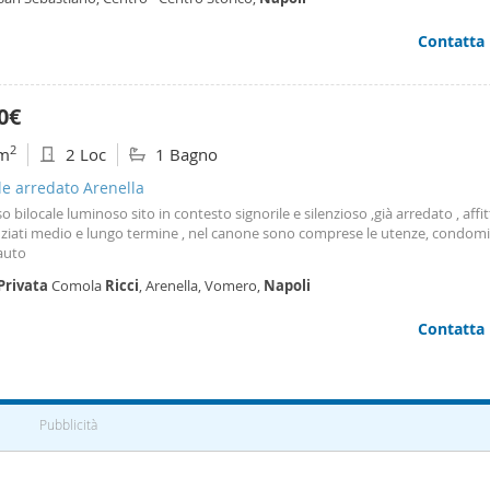
Richiesta: €1150 mensili, oltre spese.
Contatta
0€
2
m
2 Loc
1 Bagno
le arredato Arenella
o bilocale luminoso sito in contesto signorile e silenzioso ,già arredato , affit
nziati medio e lungo termine , nel canone sono comprese le utenze, condomi
auto
Privata
Comola
Ricci
, Arenella, Vomero,
Napoli
Contatta
Pubblicità