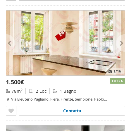
1
/16
1.500€
EXTRA
2
78m
2 Loc
1 Bagno
Via Eleuterio Pagliano, Fiera, Firenze, Sempione, Paolo
Sarpi/Arena, Monte Rosa - Lotto, Milano
Contatta