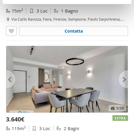
2.400€
EXTRA
pubblicità e social media, i quali potrebbero combinarle
2
75m
3 Loc
1 Bagno
con altre informazioni che ha fornito loro o che hanno
Via Carlo Ravizza, Fiera, Firenze, Sempione, Paolo Sarpi/Arena,
raccolto dal suo utilizzo dei loro servizi.
Amendola - Buonarroti, Milano
Contatta
1
/20
3.640€
EXTRA
2
119m
3 Loc
2 Bagni