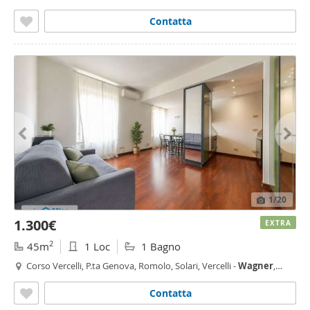
Milano
Contatta
1
/20
1.300€
EXTRA
2
45m
1 Loc
1 Bagno
Corso Vercelli, P.ta Genova, Romolo, Solari, Vercelli -
Wagner
,
Milano
Contatta