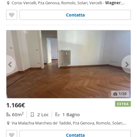
Corso Vercelli, P.ta Genova, Romolo, Solari, Vercelli -
Wagner
,
Milano
Contatta
1
/20
1.166€
EXTRA
2
60m
2 Loc
1 Bagno
Via Malachia Marchesi de' Taddei, P.ta Genova, Romolo, Solari,
Frua, Milano
Contatta