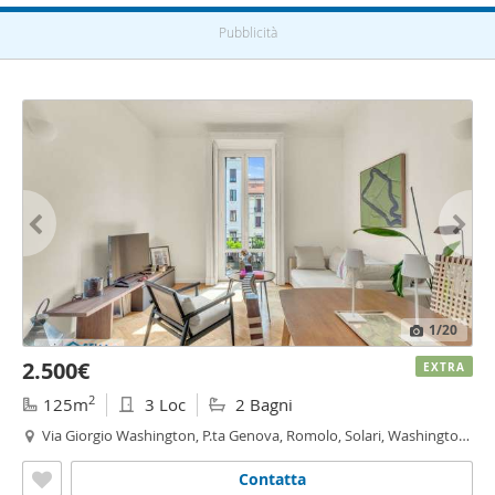
Pubblicità
1
/20
2.500€
EXTRA
2
125m
3 Loc
2 Bagni
Via Giorgio Washington, P.ta Genova, Romolo, Solari, Washington,
Milano
Contatta