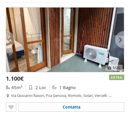
1
/20
1.100€
EXTRA
2
45m
2 Loc
1 Bagno
Via Giovanni Rasori, P.ta Genova, Romolo, Solari, Vercelli -
Wagner
, Milano
Contatta