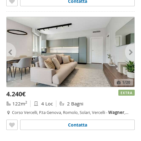
Contatta
1
/20
4.240€
EXTRA
2
122m
4 Loc
2 Bagni
Corso Vercelli, P.ta Genova, Romolo, Solari, Vercelli -
Wagner
,
Milano
Contatta