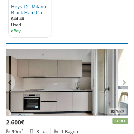
1
/20
2.600€
EXTRA
2
90m
3 Loc
1 Bagno