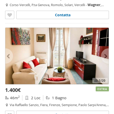
Corso Vercelli, P.ta Genova, Romolo, Solari, Vercelli -
Wagner
,
Milano
Contatta
1
/20
1.400€
EXTRA
2
46m
2 Loc
1 Bagno
Via Raffaello Sanzio, Fiera, Firenze, Sempione, Paolo Sarpi/Arena,
De Angeli, Milano