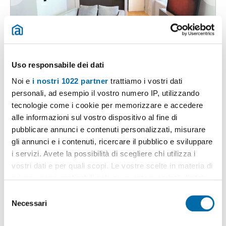
1
/18
2.200€
EXTRA
Uso responsabile dei dati
2
80m
3 Loc
2 Bagni
Noi e
i nostri 1022 partner
trattiamo i vostri dati
Via Marghera, Fiera, Firenze, Sempione, Paolo Sarpi/Arena, De
personali, ad esempio il vostro numero IP, utilizzando
Angeli, Milano
tecnologie come i cookie per memorizzare e accedere
Contatta
alle informazioni sul vostro dispositivo al fine di
pubblicare annunci e contenuti personalizzati, misurare
gli annunci e i contenuti, ricercare il pubblico e sviluppare
i servizi. Avete la possibilità di scegliere chi utilizza i
vostri dati e per quali scopi. Le vostre scelte in materia di
privacy sono applicabili solo su questa proprietà digitale
in cui avete effettuato le vostre scelte. È possibile
S
modificare o revocare il proprio consenso in qualsiasi
Necessari
e
momento dalla Dichiarazione sui cookie o facendo clic
l