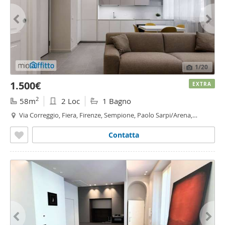
1
/20
1.500€
EXTRA
2
58m
2 Loc
1 Bagno
Via Correggio, Fiera, Firenze, Sempione, Paolo Sarpi/Arena,
Amendola - Buonarroti, Milano
Contatta