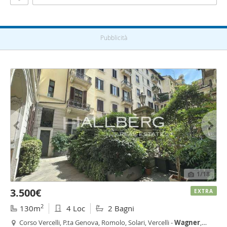
Pubblicità
1
/18
3.500€
EXTRA
2
130m
4 Loc
2 Bagni
Corso Vercelli, P.ta Genova, Romolo, Solari, Vercelli -
Wagner
,