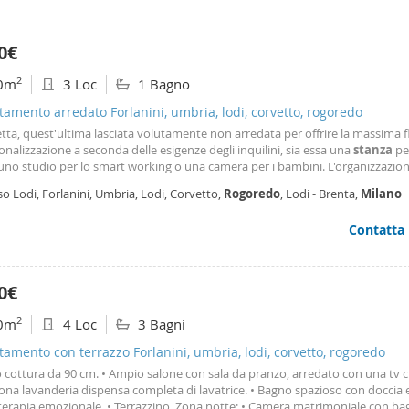
0€
2
0m
3 Loc
1 Bagno
amento arredato Forlanini, umbria, lodi, corvetto, rogoredo
ta, quest'ultima lasciata volutamente non arredata per offrire la massima fl
onalizzazione a seconda delle esigenze degli inquilini, sia essa una
stanza
per
 uno studio per lo smart working o una camera per i bambini. L'organizzazio
pazi è ottimizzata da una pratica cabina armadio e da un bagno finestrato.
o Lodi, Forlanini, Umbria, Lodi, Corvetto,
Rogoredo
, Lodi - Brenta,
Milano
rtamento verrà consegnato
Contatta
0€
2
0m
4 Loc
3 Bagni
amento con terrazzo Forlanini, umbria, lodi, corvetto, rogoredo
 cottura da 90 cm. • Ampio salone con sala da pranzo, arredato con una tv 
Zona lavanderia dispensa completa di lavatrice. • Bagno spazioso con doccia 
erapia emozionale. • Terrazzino. Zona notte: • Camera matrimoniale con ba