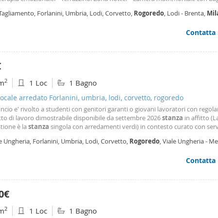
otato di vasca idromassaggio e doccia. • Due ulteriori camere da letto. • un a
Tagliamento, Forlanini, Umbria, Lodi, Corvetto,
Rogoredo
, Lodi - Brenta,
Mil
ggiuntivo. • Terrazzino. L’appartamento, classificato in classe energetica ep 
 di riscaldamento autonomo con caldaia a condensazione e impianto di aria
Contatta
onata canalizzata in ogni
stanza
, inclusi i bagni.
€
2
m
1 Loc
1 Bagno
cale arredato Forlanini, umbria, lodi, corvetto, rogoredo
ncio e' rivolto a studenti con genitori garanti o giovani lavoratori con regola
tto di lavoro dimostrabile disponibile da settembre 2026
stanza
in affitto (
tione è la
stanza
singola con arredamenti verdi) in contesto curato con serv
ria attivo tutto il giorno e piacevole giardino condominiale, proponiamo in a
e Ungheria, Forlanini, Umbria, Lodi, Corvetto,
Rogoredo
, Viale Ungheria - M
anza
di 12 mq all'interno di
ano
Contatta
0€
2
m
1 Loc
1 Bagno