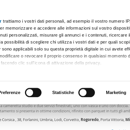
r
trattiamo i vostri dati personali, ad esempio il vostro numero IP
Prezzo
Superficie
Locali
Più filtri - 1
er memorizzare e accedere alle informazioni sul vostro dispositiv
uti personalizzati, misurare gli annunci e i contenuti, ricercare i
nza rogoredo milano Milano
a possibilità di scegliere chi utilizza i vostri dati e per quali scop
 sono applicabili solo su questa proprietà digitale in cui avete eff
Ordine Mioaffitto
 modificare o revocare il proprio consenso in qualsiasi momento d
facendo clic sull'icona di attivazione della privacy.
0€
remmo anche:
2
5m
3 Loc
2 Bagni
ni sulla tua posizione geografica, con un'approssimazione di qu
positivo, scansionandolo attivamente alla ricerca di caratteristiche
Preferenze
Statistiche
Marketing
amento arredato con terrazzo Forlanini, umbria, lodi, corvetto, ro
menti di relax. La zona notte è composta da una spaziosa camera matrimon
 cameretta studio e due servizi finestrati, uno con vasca e uno con doccia.
 elaborati i tuoi dati personali e imposta le tue preferenze nell
tamento si presenta in ottime condizioni, rifinito con parquet in tutti gli amb
 ritirare il tuo consenso in qualsiasi momento dalla Dichiarazion
 in doppio vetro a taglio termico, aria condizionata in ogni
stanza
e riscalda
e Corsica , 38, Forlanini, Umbria, Lodi, Corvetto,
Rogoredo
, Porta Vittoria,
Mi
mo e risulta molto luminoso grazie alla
rsonalizzare contenuti ed annunci, per fornire funzionalità dei so