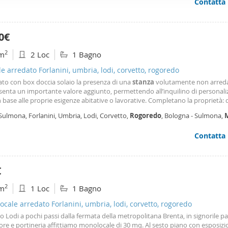
Contatta
ffico. Condividiamo inoltre informazioni sul modo in cui utilizza il 
 occupano di analisi dei dati web, pubblicità e social media, i qual
azioni che ha fornito loro o che hanno raccolto dal suo utilizzo d
0€
2
m
2 Loc
1 Bagno
le arredato Forlanini, umbria, lodi, corvetto, rogoredo
ato con box doccia solaio la presenza di una
stanza
volutamente non arred
enta un importante valore aggiunto, permettendo all’inquilino di personaliz
n base alle proprie esigenze abitative o lavorative. Completano la proprietà:
, entrambi con piacevole affaccio sul silenzioso giardino condominiale otti
Sulmona, Forlanini, Umbria, Lodi, Corvetto,
Rogoredo
, Bologna - Sulmona,
ità naturale grazie alla favorevole
Contatta
€
2
m
1 Loc
1 Bagno
cale arredato Forlanini, umbria, lodi, corvetto, rogoredo
o Lodi a pochi passi dalla fermata della metropolitana Brenta, in signorile p
re e portineria affittiamo monolocale di 30 mq. Al sesto piano con esposizi