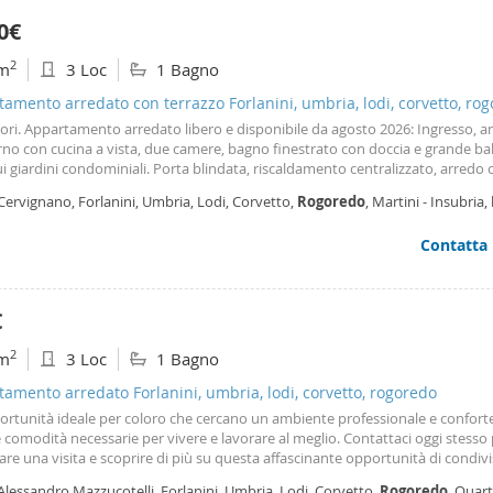
0€
2
m
3 Loc
1 Bagno
amento arredato con terrazzo Forlanini, umbria, lodi, corvetto, ro
ori. Appartamento arredato libero e disponibile da agosto 2026: Ingresso, 
rno con cucina a vista, due camere, bagno finestrato con doccia e grande b
ui giardini condominiali. Porta blindata, riscaldamento centralizzato, arredo
compreso lavatrice. A c autonoma per ogni
stanza
. Infissi in alluminio con
Cervignano, Forlanini, Umbria, Lodi, Corvetto,
Rogoredo
, Martini - Insubria,
d inferriate alle finestre e alle porte finestre. Affitto € 1. 900, 00 mensili com
ondominiali e riscaldamento. Escluso bollette luce e gas e tari.
Contatta
€
2
m
3 Loc
1 Bagno
amento arredato Forlanini, umbria, lodi, corvetto, rogoredo
ortunità ideale per coloro che cercano un ambiente professionale e confort
e comodità necessarie per vivere e lavorare al meglio. Contattaci oggi stesso
re una visita e scoprire di più su questa affascinante opportunità di condiv
partamento. La richiesta è ripartita per la
stanza
: - 1 Singola a 550,00€ Inclus
Alessandro Mazzucotelli, Forlanini, Umbria, Lodi, Corvetto,
Rogoredo
, Quart