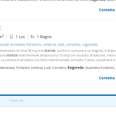
ondominiali che prevedono: riscaldamento centralizzato, acqua centrale, po
anini,
Milano
 utenze e tari. Libere da subito. Assolutamente da non perdere!
Contatta
€
2
m
1 Loc
1 Bagno
cale arredato Forlanini, umbria, lodi, corvetto, rogoredo
artamento di circa 90 mq (tre
stanze
, cucina in comune e un bagno), è dispo
 una
stanza
matrimoniale ampia (circa 15 mq) con accesso al balcone, riserv
La camera è arredata con letto matrimoniale, armadio 5 ante, cassettiera e s
nsioni consentono anche di inserire un piccolo divano. La zona è ben colleg
Mecenate, Forlanini, Umbria, Lodi, Corvetto,
Rogoredo
, Quartiere Forlanini,
 bus e comoda per
Contatta
Pubblicità