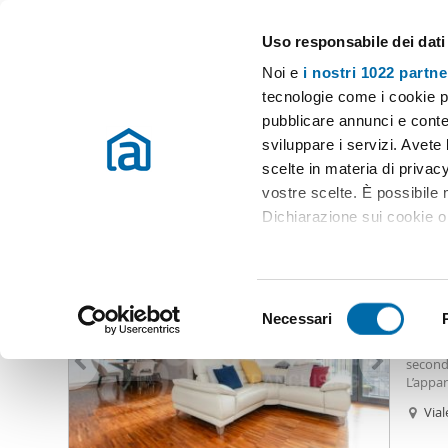
Uso responsabile dei dati
Case e appartamenti in affitto in tutta Italia
Noi e
i nostri 1022 partne
Milano
Scegli la zona
tecnologie come i cookie p
pubblicare annunci e conten
Inizio
Affitto Milano
Appartamenti Affitto Milano
Affitto sta
sviluppare i servizi. Avete l
scelte in materia di privacy
Affitto stanza rogoredo milano Milano
(40 immobili)
vostre scelte. È possibile
Dichiarazione sui cookie o 
1.70
Con il tuo consenso, vor
10
raccogliere informazio
S
Identificare il tuo dis
Necessari
Appart
e
(impronte digitali).
per mo
l
seconda
Approfondisci come vengono
e
L’appar
dettagli
. Puoi modificare o
infissi
z
Vial
autono
i
Utilizziamo i cookie per pe