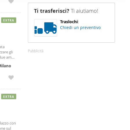
nostro sito
Ti trasferisci?
Ti aiutiamo!
i potrebbero
ei loro
EXTRA
Traslochi
:
Chiedi un preventivo
ata
Pubblicità
zare gli
 due ampi
ma
Milano
EXTRA
alazzo con
one sul