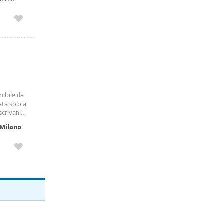
rtierato.
nibile da
ata solo a
crivania;
ata con
Milano