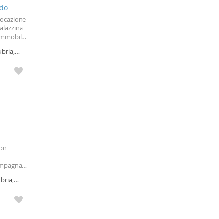
edo
locazione
alazzina
'immobile
n zona
ubria,
con
compagna
o sul
ubria,