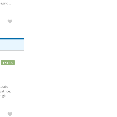
 bagno
lizzato.
EXTRA
strato
gatrice;
 gli
utte le