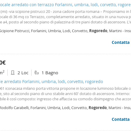
cale arredato con terrazzo Forlanini, umbria, lodi, corvetto, rogor
(mi) -via scipione pistrucci 20 - zona cadore porta romana – Proponiamo in 
cale di 36 mq co Terrazzo, completamente arredato, situato in una nuova p
se a4, posto al secondo piano di palazzina di tre piani dotato di ascensore. L
osto da ingresso che da direttamente sull'unica
stanza
che è stata divisa i
Scipione Pistrucci, Forlanini, Umbria, Lodi, Corvetto,
Rogoredo
, Martini - Ins
luminosa con cucina a vista e
ano
Contatta
0€
2
m
2 Loc
1 Bagno
le arredato Forlanini, umbria, lodi, corvetto, rogoredo
061 iconacasa milano porta vittoria propone in locazione luminoso bilocale 
, sito al secondo piano di uno stabile anni 60' dotato di ascensore. Interno:
bile è così composto: ingresso che affaccia su comodo disimpegno che ac
verse
stanze
, ampio e luminoso soggiorno con cucina a vista e diretto affacci
Rodolfo Carabelli, Forlanini, Umbria, Lodi, Corvetto,
Rogoredo
, Martini - Ins
e, spaziosa camera matrimoniale e bagno
ano
Contatta