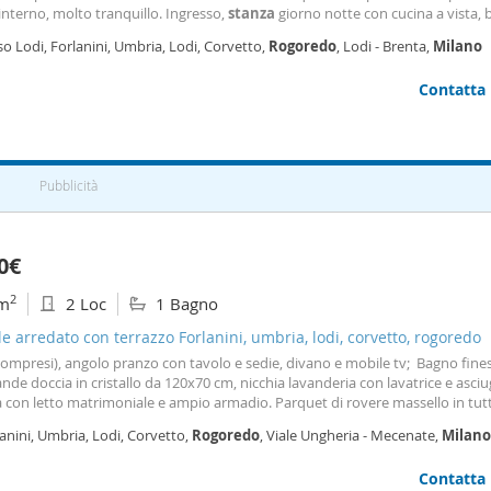
 interno, molto tranquillo. Ingresso,
stanza
giorno notte con cucina a vista,
ato con doccia. Porta blindata, finestre con doppi vetri, riscaldamento centra
o Lodi, Forlanini, Umbria, Lodi, Corvetto,
Rogoredo
, Lodi - Brenta,
Milano
ta solo areferenziati, no famiglie. Completamente arredato
Contatta
Pubblicità
0€
2
m
2 Loc
1 Bagno
le arredato con terrazzo Forlanini, umbria, lodi, corvetto, rogoredo
ompresi), angolo pranzo con tavolo e sedie, divano e mobile tv; Bagno fine
nde doccia in cristallo da 120x70 cm, nicchia lavanderia con lavatrice e asciu
con letto matrimoniale e ampio armadio. Parquet di rovere massello in tutti
i tranne che in bagno (grès porcellanato). Aria condizionata canalizzata in t
anini, Umbria, Lodi, Corvetto,
Rogoredo
, Viale Ungheria - Mecenate,
Milano
e
(daikin, classe a++), infissi
Contatta