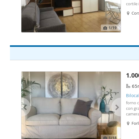
cortile
finestr
Cors
Si affi
1
/19
1.00
65
Biloca
forno c
con gra
camera 
ambient
Forl
stanz
1
/18