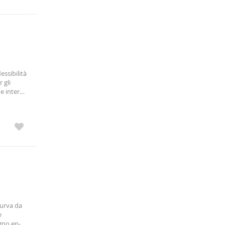
essibilità
 gli
ne interna
curva da
e
gno en-