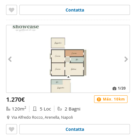
Contatta
1
/20
1.270€
Máx. 10km
2
120m
5 Loc
2 Bagni
Via Alfredo Rocco, Arenella, Napoli
Contatta