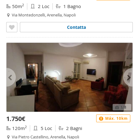
2
50m
2 Loc
1 Bagno
Via Montedonzelli, Arenella, Napoli
Contatta
1
/8
1.750€
Máx. 10km
2
120m
5 Loc
2 Bagni
Via Pietro Castellino, Arenella, Napoli