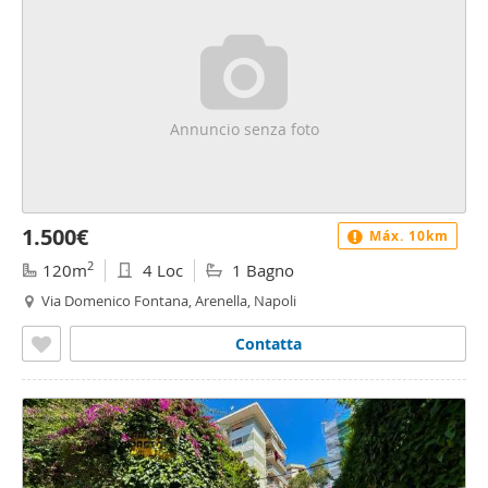
Annuncio senza foto
1.500€
Máx. 10km
2
120m
4 Loc
1 Bagno
Via Domenico Fontana, Arenella, Napoli
Contatta