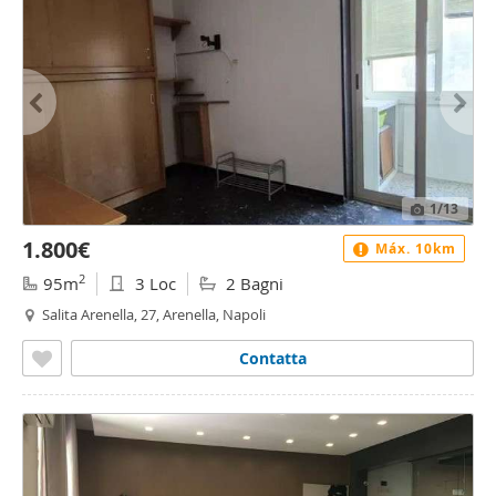
1
/13
1.800€
Máx. 10km
2
95m
3 Loc
2 Bagni
Salita Arenella, 27, Arenella, Napoli
Contatta