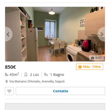
1
/17
850€
Máx. 10km
2
45m
2 Loc
1 Bagno
Via Mariano D'Amelio, Arenella, Napoli
Contatta