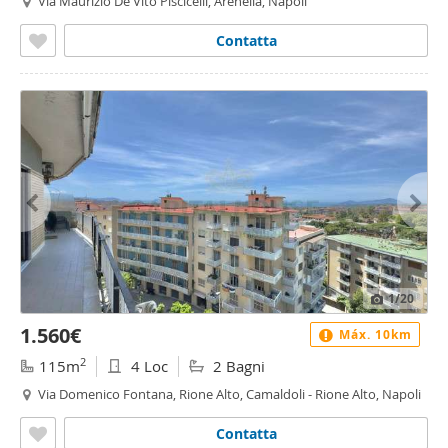
Via Maurizio De Vito Piscicelli, Arenella, Napoli
Contatta
1
/20
1.560€
Máx. 10km
2
115m
4 Loc
2 Bagni
Via Domenico Fontana, Rione Alto, Camaldoli - Rione Alto, Napoli
Contatta