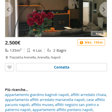
1
/16
2.500€
Máx. 10km
2
135m
4 Loc
2 Bagni
Piazzetta Arenella, Arenella, Napoli
Contatta
Più ricerche...
appartamento giardino bagnoli napoli
,
affitti arredato chiaia
,
appartamento affitti arredato marianella napoli
,
case affitto
pacuvio napoli
,
affitto museo
,
affitti negozio san pietro a
patierno napoli
,
appartamenti affitto pontano napoli
,