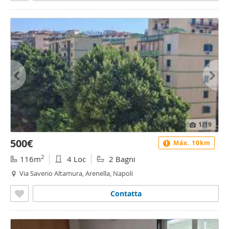
1
/19
500€
Máx. 10km
2
116m
4 Loc
2 Bagni
Via Saverio Altamura, Arenella, Napoli
Contatta