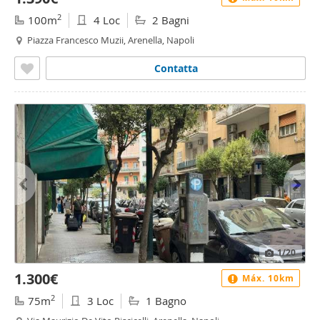
2
100m
4 Loc
2 Bagni
Piazza Francesco Muzii, Arenella, Napoli
Contatta
1
/20
1.300€
Máx. 10km
2
75m
3 Loc
1 Bagno