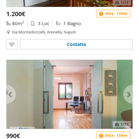
1
/13
1.200€
Máx. 10km
2
80m
3 Loc
1 Bagno
Via Montedonzelli, Arenella, Napoli
Contatta
1
/15
990€
Máx. 10km