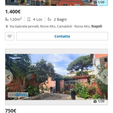
1
/20
1.400€
2
120m
4 Loc
2 Bagni
Via Gabriele Jannelli, Rione Alto, Camaldoli - Rione Alto,
Napoli
Contatta
1
/20
750€