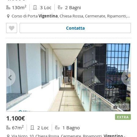
2
130m
3 Loc
2 Bagni
Corso di Porta
Vigentina
, Chiesa Rossa, Cermenate, Ripamonti,
Quadronno - Crocetta, Milano
Contatta
1
/20
1.100€
EXTRA
2
67m
2 Loc
1 Bagno
Via Noto, 10, Chiesa Rossa, Cermenate, Ripamonti,
Vigentino
-