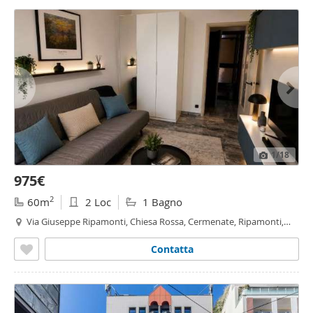
1
/18
975€
2
60m
2 Loc
1 Bagno
Via Giuseppe Ripamonti, Chiesa Rossa, Cermenate, Ripamonti,
Vigentino
- Fatima, Milano
Contatta