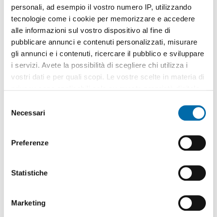
personali, ad esempio il vostro numero IP, utilizzando
tecnologie come i cookie per memorizzare e accedere
alle informazioni sul vostro dispositivo al fine di
pubblicare annunci e contenuti personalizzati, misurare
gli annunci e i contenuti, ricercare il pubblico e sviluppare
1
/19
i servizi. Avete la possibilità di scegliere chi utilizza i
1.000€
vostri dati e per quali scopi. Le vostre scelte in materia di
2
71m
2 Loc
1 Bagno
privacy sono applicabili solo su questa proprietà digitale
in cui avete effettuato le vostre scelte. È possibile
Via Muzio Attendolo detto Sforza, Chiesa Rossa, Cermenate,
S
Ripamonti,
Vigentino
- Fatima, Milano
modificare o revocare il proprio consenso in qualsiasi
Necessari
e
Contatta
momento dalla Dichiarazione sui cookie o facendo clic
l
sull'icona di attivazione della privacy.
e
Preferenze
z
Con il tuo consenso, vorremmo anche:
i
raccogliere informazioni sulla tua posizione
o
Statistiche
geografica, con un'approssimazione di qualche
n
metro,
e
Marketing
Identificare il tuo dispositivo, scansionandolo
d