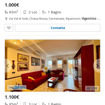
1.000€
2
65m
2 Loc
1 Bagno
Via Val di Sole, Chiesa Rossa, Cermenate, Ripamonti,
Vigentino
-
Fatima, Milano
Contatta
1
/20
1.100€
2
85m
3 Loc
1 Bagno