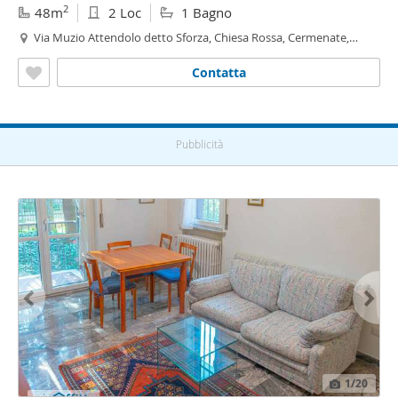
2
48m
2 Loc
1 Bagno
Via Muzio Attendolo detto Sforza, Chiesa Rossa, Cermenate,
Ripamonti,
Vigentino
- Fatima, Milano
Contatta
Pubblicità
1
/20