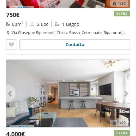
1
/20
750€
EXTRA
2
60m
2 Loc
1 Bagno
Via Giuseppe Ripamonti, Chiesa Rossa, Cermenate, Ripamonti,
Vigentino
- Fatima, Milano
Contatta
1
/20
4.000€
EXTRA