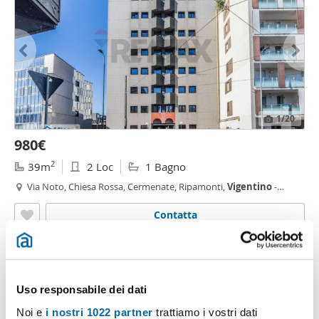
1
/20
980€
2
39m
2 Loc
1 Bagno
Via Noto, Chiesa Rossa, Cermenate, Ripamonti,
Vigentino
-
Fatima, Milano
Contatta
Uso responsabile dei dati
Noi e
i nostri 1022 partner
trattiamo i vostri dati