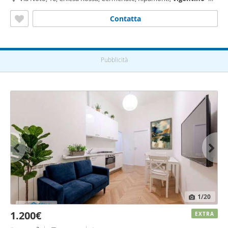
Fatima, Milano
Contatta
Pubblicità
1
/20
1.200€
EXTRA