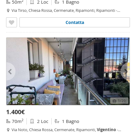
2
50m
2 Loc
1 Bagno
Via Tirso, Chiesa Rossa, Cermenate, Ripamonti, Ripamonti -
Fondazione Prada, Milano
Contatta
1
/20
1.400€
2
70m
2 Loc
1 Bagno
Via Noto, Chiesa Rossa, Cermenate, Ripamonti,
Vigentino
-
Fatima, Milano