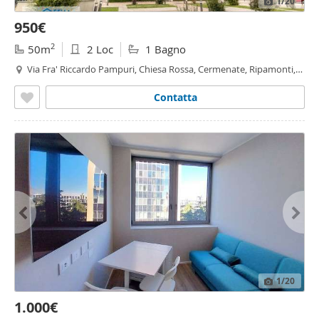
1
/20
950€
2
50m
2 Loc
1 Bagno
Via Fra' Riccardo Pampuri, Chiesa Rossa, Cermenate, Ripamonti,
Vigentino
- Fatima, Milano
Contatta
1
/20
1.000€