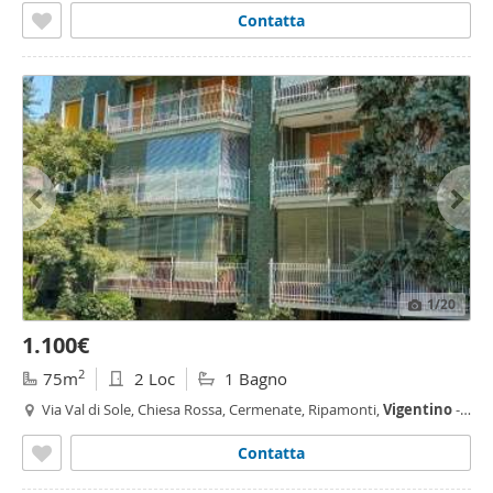
Contatta
1
/20
1.100€
2
75m
2 Loc
1 Bagno
Via Val di Sole, Chiesa Rossa, Cermenate, Ripamonti,
Vigentino
-
Fatima, Milano
Contatta