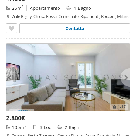
2
25m
Appartamento
1 Bagno
Viale Bligny, Chiesa Rossa, Cermenate, Ripamonti, Bocconi, Milano
Contatta
1
/17
2.800€
2
105m
3 Loc
2 Bagni
Corso di
Porta
Ticinese
, Centro Storico, Brera, Carrobbio, Milano