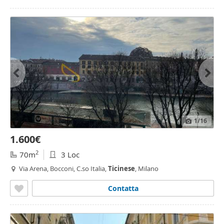
1
/16
1.600€
2
70m
3 Loc
Via Arena, Bocconi, C.so Italia,
Ticinese
, Milano
Contatta