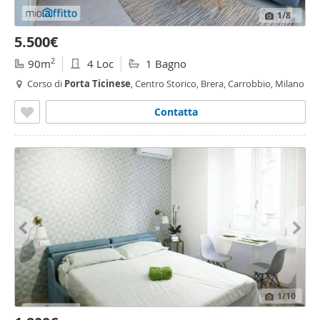
1
/8
5.500€
2
90m
4 Loc
1 Bagno
Corso di
Porta
Ticinese
, Centro Storico, Brera, Carrobbio, Milano
Contatta
1
/10