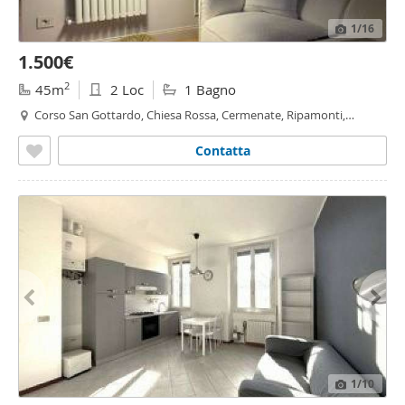
1
/16
1.500€
2
45m
2 Loc
1 Bagno
Corso San Gottardo, Chiesa Rossa, Cermenate, Ripamonti,
Ascanio Sforza, Milano
Contatta
1
/10