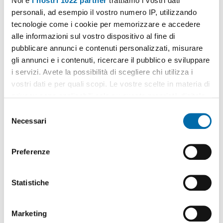
Noi e
i nostri 1022 partner
trattiamo i vostri dati
personali, ad esempio il vostro numero IP, utilizzando
tecnologie come i cookie per memorizzare e accedere
alle informazioni sul vostro dispositivo al fine di
pubblicare annunci e contenuti personalizzati, misurare
gli annunci e i contenuti, ricercare il pubblico e sviluppare
1
/20
i servizi. Avete la possibilità di scegliere chi utilizza i
2.400€
vostri dati e per quali scopi. Le vostre scelte in materia di
privacy sono applicabili solo su questa proprietà digitale
2
125m
3 Loc
2 Bagni
in cui avete effettuato le vostre scelte. È possibile
S
Corso di
Porta
Ticinese
, Bocconi, C.so Italia,
Ticinese
, Milano
modificare o revocare il proprio consenso in qualsiasi
Necessari
e
momento dalla Dichiarazione sui cookie o facendo clic
Contatta
l
sull'icona di attivazione della privacy.
e
Preferenze
z
Con il tuo consenso, vorremmo anche:
i
raccogliere informazioni sulla tua posizione
o
Statistiche
geografica, con un'approssimazione di qualche
n
metro,
e
Marketing
Identificare il tuo dispositivo, scansionandolo
d