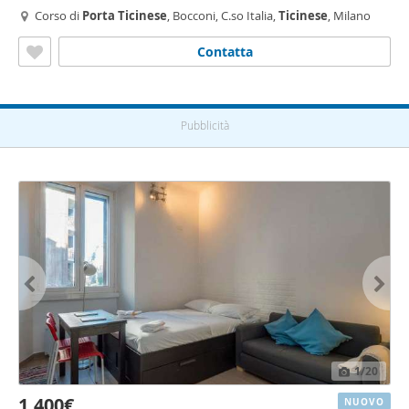
Corso di
Porta
Ticinese
, Bocconi, C.so Italia,
Ticinese
, Milano
Contatta
Pubblicità
1
/20
1.400€
NUOVO