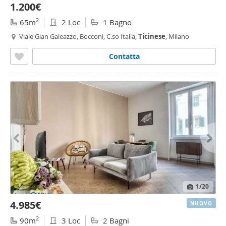
1.200€
2
65m
2 Loc
1 Bagno
Viale Gian Galeazzo, Bocconi, C.so Italia,
Ticinese
, Milano
Contatta
1
/20
4.985€
NUOVO
2
90m
3 Loc
2 Bagni