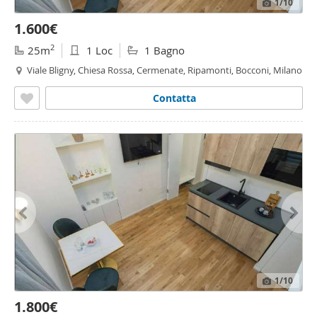
1
/10
1.600€
2
25m
1 Loc
1 Bagno
Viale Bligny, Chiesa Rossa, Cermenate, Ripamonti, Bocconi, Milano
Contatta
1
/10
1.800€