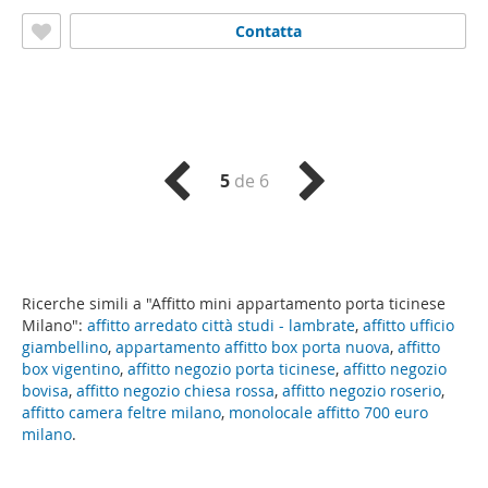
Contatta
5
de 6
Ricerche simili a "Affitto mini appartamento porta ticinese
Milano":
affitto arredato città studi - lambrate
,
affitto ufficio
giambellino
,
appartamento affitto box porta nuova
,
affitto
box vigentino
,
affitto negozio porta ticinese
,
affitto negozio
bovisa
,
affitto negozio chiesa rossa
,
affitto negozio roserio
,
affitto camera feltre milano
,
monolocale affitto 700 euro
milano
.