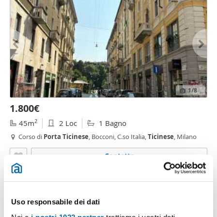
1
/8
1.800€
2
45m
2 Loc
1 Bagno
Corso di
Porta
Ticinese
, Bocconi, C.so Italia,
Ticinese
, Milano
Contatta
Uso responsabile dei dati