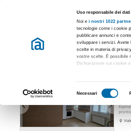
Uso responsabile dei dati
Case e appartamenti in affitto in tutta Italia
Noi e
i nostri 1022 partne
Milano
Scegli la zona
tecnologie come i cookie p
pubblicare annunci e conten
Inizio
Affitto Milano
Appartamenti Affitto Milano
Affitto min
sviluppare i servizi. Avete l
scelte in materia di privacy
Affitto mini appartamento bovisa Milano
(239 immobili)
vostre scelte. È possibile
Dichiarazione sui cookie o 
1.30
Con il tuo consenso, vor
52
raccogliere informazio
S
Identificare il tuo dis
Necessari
Biloca
e
(impronte digitali).
Bilocal
l
Espinas
Approfondisci come vengono
e
pronto 
dettagli
. Puoi modificare o
con il 
z
Vial
e Mila
i
Utilizziamo i cookie per pe