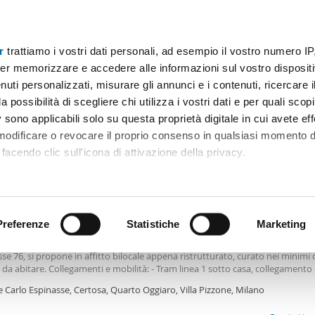
r
trattiamo i vostri dati personali, ad esempio il vostro numero IP
Prezzo
Superficie
Locali
Più filtri - 1
er memorizzare e accedere alle informazioni sul vostro dispositiv
uti personalizzati, misurare gli annunci e i contenuti, ricercare i
i appartamento bovisa Milano
a possibilità di scegliere chi utilizza i vostri dati e per quali scop
 sono applicabili solo su questa proprietà digitale in cui avete eff
Ordine Mioaffitto
 modificare o revocare il proprio consenso in qualsiasi momento d
facendo clic sull'icona di attivazione della privacy.
0€
remmo anche:
2
m
2 Loc
1 Bagno
ni sulla tua posizione geografica, con un'approssimazione di qu
positivo, scansionandolo attivamente alla ricerca di caratteristiche
Preferenze
Statistiche
Marketing
le arredato Certosa, quarto oggiaro, villa pizzone
e di design nuovo – Arredato – Vicino Politecnico
Bovisa
, Portello e City Life 
se 76, si propone in affitto bilocale appena ristrutturato, curato nei minimi d
 elaborati i tuoi dati personali e imposta le tue preferenze nell
da abitare. Collegamenti e mobilità: - Tram linea 1 sotto casa, collegamento 
 ritirare il tuo consenso in qualsiasi momento dalla Dichiarazion
centro di Milano (Cairoli – Castello Sforzesco) - Stazioni ferroviarie Milano Vil
e Carlo Espinasse, Certosa, Quarto Oggiaro, Villa Pizzone, Milano
no Certosa
rsonalizzare contenuti ed annunci, per fornire funzionalità dei so