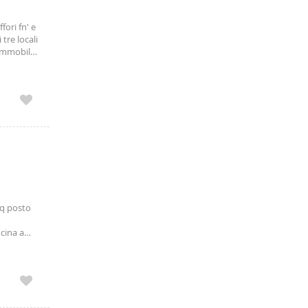
fori fn' e
tre locali
'immobile
presente
ulta
ile
segnato
, due
mq posto
cina a
etto
n box
ito in un
oluzione
 (con