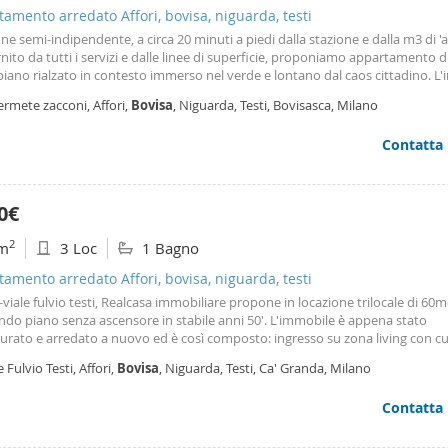
amento arredato Affori, bovisa, niguarda, testi
ne semi-indipendente, a circa 20 minuti a piedi dalla stazione e dalla m3 di 'af
nito da tutti i servizi e dalle linee di superficie, proponiamo appartamento di 
 piano rialzato in contesto immerso nel verde e lontano dal caos cittadino. L
osto da ingresso in ampio soggiorno con cucina a vista; nella zona notte è 
ermete zacconi, Affori,
Bovisa
, Niguarda, Testi, Bovisasca, Milano
mpegno, bagno finestrato con doccia e due camere da letto. L'abitazione ris
a e silenziosa grazie alla doppia esposizione a est-ovest con affaccio sul cort
Contatta
. Frutto di una recente ristrutturazione, è disponibile da subito e verrà con
tamente arredato. Contratto di locazione transitorio con durata di un anno
tà di deposito cauzionale, costi di luce, gas e acqua a parte.
0€
2
m
3 Loc
1 Bagno
amento arredato Affori, bovisa, niguarda, testi
viale fulvio testi, Realcasa immobiliare propone in locazione trilocale di 60
ndo piano senza ascensore in stabile anni 50'. L'immobile è appena stato
turato e arredato a nuovo ed è così composto: ingresso su zona living con cu
ompleta di elettrodomestici ed accesso diretto al balcone, prima camera da l
e Fulvio Testi, Affori,
Bovisa
, Niguarda, Testi, Ca' Granda, Milano
sa con il balcone (con letto a contenitore ad una piazza e mezza), bagno co
ed infine la seconda camera da letto (con letto a contentinore singolo). Inser
Contatta
 condominio di soli sei appartamenti, con ingresso dal cortile comune. La s
a: piastre ad induzione per la cucina, lavastoviglie, lavatrice e climatizzatore
e caldo freddo), infissi in pvc doppio vetro. Le spese condominiali (€ 200)