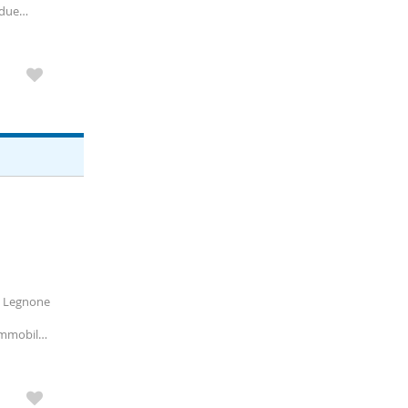
 due
t. Sotto
ia Legnone
immobile
 che
i in modo
na giorno