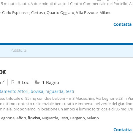
 5 minuti di auto. A due minuti di auto il Centro Commerciale del Portello. A
a piedi il Carrefour di Viale Espinasse, un Acqua&sapone e una palestra Mcfi
e Carlo Espinasse, Certosa, Quarto Oggiaro, Villa Pizzone, Milano
è una lavanderia e un tabaccaio.
Contatta
Pubblicità
0€
2
m
3 Loc
1 Bagno
amento Affori, bovisa, niguarda, testi
so trilocale di 95 mq con due balconi – m3 Maciachini, Via Legnone 23 in V
un ottimo contesto residenziale ben curato e immerso nel verde del giardino
iniale, proponiamo in locazione un ampio e luminoso trilocale di 95 mq. L'
a al terzo piano (senza ascensore) e gode di una splendida tripla esposizione
Legnone, Affori,
Bovisa
, Niguarda, Testi, Dergano, Milano
sce un'ottima luminosità in tutti gli ambienti. L'appartamento si presenta
mente in più che buone condizioni, con spazi ampi, ben distribuiti e tagliat
Contatta
o e funzionale. Ampio disimpegno che accoglie e collega perfettamente la zo