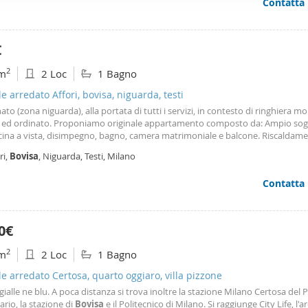
Contatta
ffico. Condividiamo inoltre informazioni sul modo in cui utilizza il 
 occupano di analisi dei dati web, pubblicità e social media, i qual
azioni che ha fornito loro o che hanno raccolto dal suo utilizzo d
€
2
m
2 Loc
1 Bagno
le arredato Affori, bovisa, niguarda, testi
ato (zona niguarda), alla portata di tutti i servizi, in contesto di ringhiera m
 ed ordinato. Proponiamo originale appartamento composto da: Ampio so
cina a vista, disimpegno, bagno, camera matrimoniale e balcone. Riscaldam
o. Arredi gradevoli, comprensivi di lavatrice e lavastoviglie. L'immobile è p
ri,
Bovisa
, Niguarda, Testi, Milano
ioso ed accogliente. Mezzi di trasporto immediata vicinanza: mm ca' granda 
 4 sotto casa che in 10 minuti conduce in p. Le Maciachini mm3 gialla e a po
Contatta
 di autobus per Bicocca mm5 lilla. Bus stazione centrale. Richiesta canone 
0,00 escluse le spese condominiali. Disponibilita' immediata. Soluzione che s
ta in particolare modo per condivisioni di studenti giovani lavoratori. Referen
e informazioni e i dati qui riportati hanno valore puramente indicativo e desc
0€
tituiscono elemento contrattuale. Planimetria e dati relativi ai metri quadri 
ero non essere precisi e differire pertanto dalla realtà"
2
m
2 Loc
1 Bagno
le arredato Certosa, quarto oggiaro, villa pizzone
 gialle ne blu. A poca distanza si trova inoltre la stazione Milano Certosa del
ario, la stazione di
Bovisa
e il Politecnico di Milano. Si raggiunge City Life, l'a