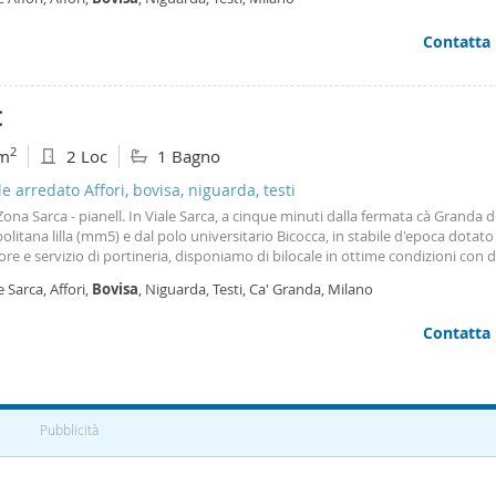
e ferroviario da
ta e senza impegno!
Contatta
€
2
m
2 Loc
1 Bagno
le arredato Affori, bovisa, niguarda, testi
 Zona Sarca - pianell. In Viale Sarca, a cinque minuti dalla fermata cà Granda d
litana lilla (mm5) e dal polo universitario Bicocca, in stabile d'epoca dotato
re e servizio di portineria, disponiamo di bilocale in ottime condizioni con 
zione. L'appartamento è così composto: ingresso su ampia zona giorno con 
e Sarca, Affori,
Bovisa
, Niguarda, Testi, Ca' Granda, Milano
 disimpegno con bagno e comoda camera da letto matrimoniale. L'immobile 
imentazione in ceramica chiara, infissi in alluminio doppio vetro e porta bli
Contatta
 esposizione! Termoautonomo e arredato! Solo referenziati! Euro 900,00 al 
 di spese condominiali al mese.
Pubblicità