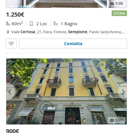
1
/20
1.250€
EXTRA
2
80m
2 Loc
1 Bagno
Viale
Certosa
, 21, Fiera, Firenze,
Sempione
, Paolo Sarpi/Arena,
Portello - Parco Vittoria, Milano
Contatta
1
/20
900€