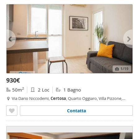
1
/19
930€
2
50m
2 Loc
1 Bagno
Via Dario Niccodemi,
Certosa
, Quarto Oggiaro, Villa Pizzone,
Milano
Contatta