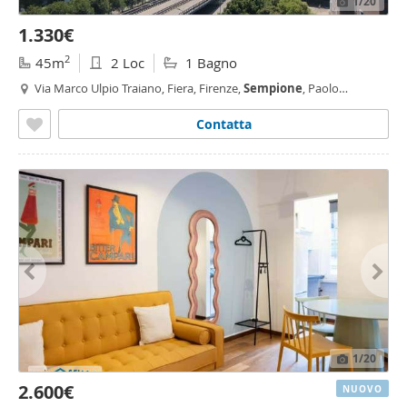
1
/20
1.330€
2
45m
2 Loc
1 Bagno
Via Marco Ulpio Traiano, Fiera, Firenze,
Sempione
, Paolo
Sarpi/Arena, Portello - Parco Vittoria, Milano
Contatta
1
/20
2.600€
NUOVO