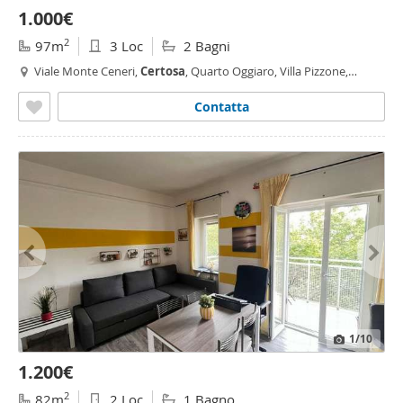
1.000€
2
97m
3 Loc
2 Bagni
Viale Monte Ceneri,
Certosa
, Quarto Oggiaro, Villa Pizzone,
Ghisolfa - Mac Mahon, Milano
Contatta
1
/10
1.200€
2
82m
2 Loc
1 Bagno