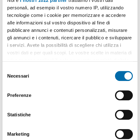
Noi e
i nostri 1022 partner
trattiamo i vostri dati
personali, ad esempio il vostro numero IP, utilizzando
tecnologie come i cookie per memorizzare e accedere
alle informazioni sul vostro dispositivo al fine di
pubblicare annunci e contenuti personalizzati, misurare
1
/20
gli annunci e i contenuti, ricercare il pubblico e sviluppare
2.600€
i servizi. Avete la possibilità di scegliere chi utilizza i
vostri dati e per quali scopi. Le vostre scelte in materia di
2
60m
2 Loc
1 Bagno
privacy sono applicabili solo su questa proprietà digitale
Via Giovanni Antonio Plana,
Certosa
, Quarto Oggiaro, Villa
in cui avete effettuato le vostre scelte. È possibile
S
Pizzone, Ghisolfa - Mac Mahon, Milano
modificare o revocare il proprio consenso in qualsiasi
Necessari
Contatta
e
momento dalla Dichiarazione sui cookie o facendo clic
l
sull'icona di attivazione della privacy.
e
Preferenze
z
Con il tuo consenso, vorremmo anche:
i
raccogliere informazioni sulla tua posizione
o
Statistiche
geografica, con un'approssimazione di qualche
n
metro,
e
Marketing
Identificare il tuo dispositivo, scansionandolo
d