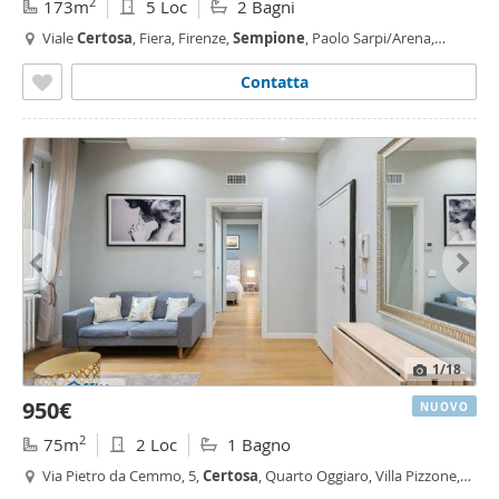
2
173m
5 Loc
2 Bagni
Viale
Certosa
, Fiera, Firenze,
Sempione
, Paolo Sarpi/Arena,
Portello - Parco Vittoria, Milano
Contatta
1
/18
950€
NUOVO
2
75m
2 Loc
1 Bagno
Via Pietro da Cemmo, 5,
Certosa
, Quarto Oggiaro, Villa Pizzone,
Ghisolfa - Mac Mahon, Milano