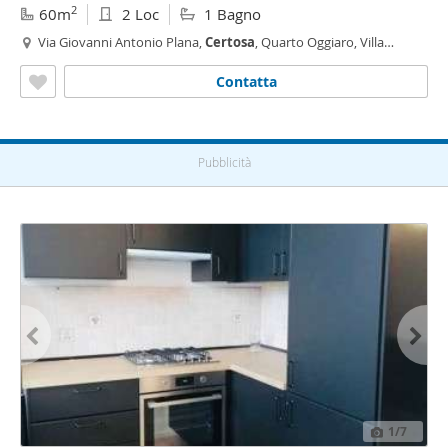
2
60m
2 Loc
1 Bagno
Via Giovanni Antonio Plana,
Certosa
, Quarto Oggiaro, Villa
Pizzone, Ghisolfa - Mac Mahon, Milano
Contatta
Pubblicità
1
/7