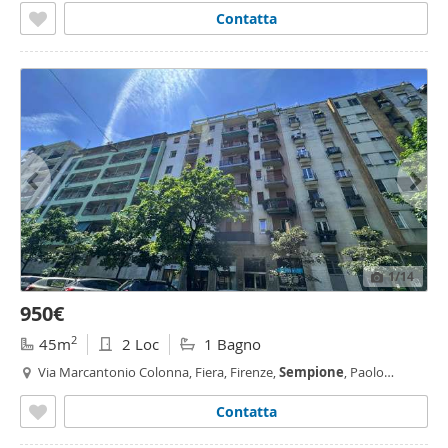
Contatta
1
/14
950€
2
45m
2 Loc
1 Bagno
Via Marcantonio Colonna, Fiera, Firenze,
Sempione
, Paolo
Sarpi/Arena, Portello - Parco Vittoria, Milano
Contatta