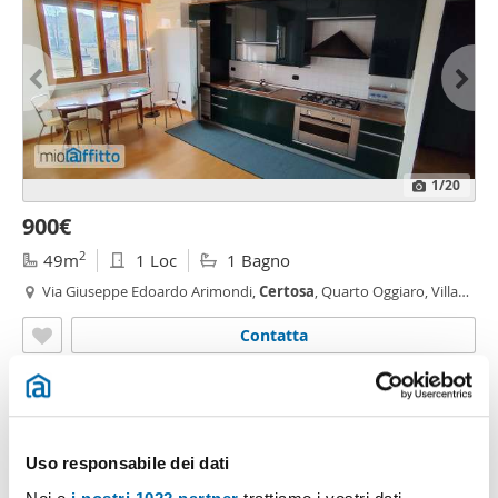
1
/20
900€
2
49m
1 Loc
1 Bagno
Via Giuseppe Edoardo Arimondi,
Certosa
, Quarto Oggiaro, Villa
Pizzone, Ghisolfa - Mac Mahon, Milano
Contatta
Uso responsabile dei dati