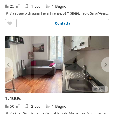
2
25m
1 Loc
1 Bagno
Via ruggero di lauria, Fiera, Firenze,
Sempione
, Paolo Sarpi/Arena,
Milano
Contatta
1
/15
1.100€
2
50m
2 Loc
1 Bagno
Via Gran San Bernardo, Garibaldi, Isola, Maciachini, Monumentale,