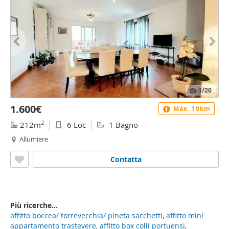
1
/20
1.600€
Máx. 10km
2
212m
6 Loc
1 Bagno
Allumiere
Contatta
Più ricerche...
affitto boccea/ torrevecchia/ pineta sacchetti
,
affitto mini
appartamento trastevere
,
affitto box colli portuensi
,