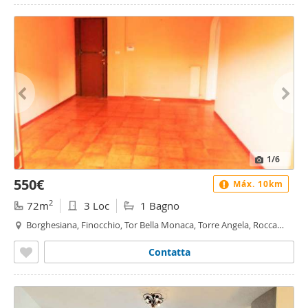
1
/6
550€
Máx. 10km
2
72m
3 Loc
1 Bagno
Borghesiana, Finocchio, Tor Bella Monaca, Torre Angela, Rocca
Cencia, Roma
Contatta