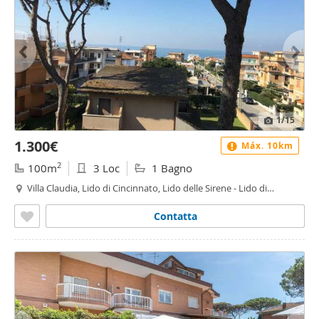
1
/15
1.300€
Máx. 10km
2
100m
3 Loc
1 Bagno
Villa Claudia, Lido di Cincinnato, Lido delle Sirene - Lido di
Cincinnato - Sirene, Anzio
Contatta