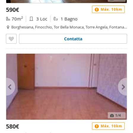
590€
Máx. 10km
2
70m
3 Loc
1 Bagno
Borghesiana, Finocchio, Tor Bella Monaca, Torre Angela, Fontana
Candida, Roma
Contatta
1
/4
580€
Máx. 10km