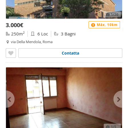
1
/20
3.000€
Máx. 10km
2
250m
6 Loc
3 Bagni
via Della Mendola, Roma
Contatta
1
/5