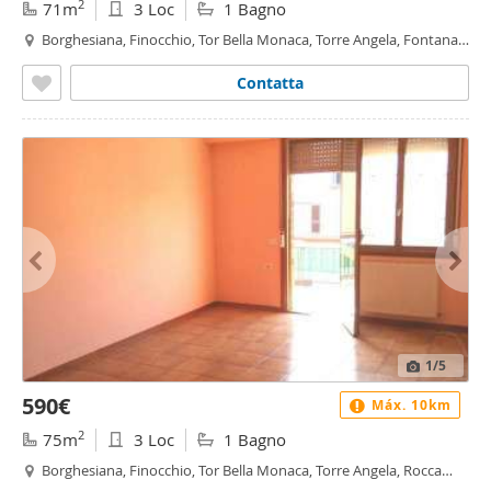
2
71m
3 Loc
1 Bagno
Borghesiana, Finocchio, Tor Bella Monaca, Torre Angela, Fontana
Candida, Roma
Contatta
1
/5
590€
Máx. 10km
2
75m
3 Loc
1 Bagno
Borghesiana, Finocchio, Tor Bella Monaca, Torre Angela, Rocca
Cencia, Roma