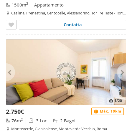
2
1500m
Appartamento
Casilina, Prenestina, Centocelle, Alessandrino, Tor Tre Teste - Torre
Maura, Roma
Contatta
1
/20
2.750€
Máx. 10km
2
76m
3 Loc
2 Bagni
Monteverde, Gianicolense, Monteverde Vecchio, Roma