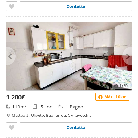
Contatta
1
/20
1.200€
Máx. 10km
2
110m
5 Loc
1 Bagno
Matteotti, Uliveto, Buonarroti, Civitavecchia
Contatta