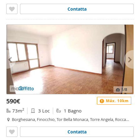
Contatta
1
/8
590€
Máx. 10km
2
73m
3 Loc
1 Bagno
Borghesiana, Finocchio, Tor Bella Monaca, Torre Angela, Rocca
Cencia, Roma
Contatta