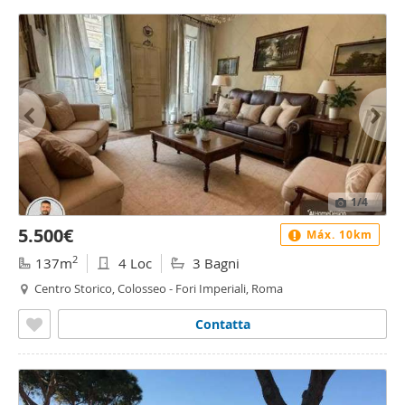
1
/4
5.500€
Máx. 10km
2
137m
4 Loc
3 Bagni
Centro Storico, Colosseo - Fori Imperiali, Roma
Contatta