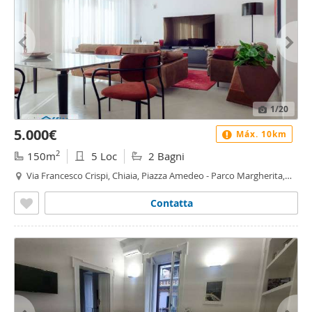
1
/20
5.000€
Máx. 10km
2
150m
5 Loc
2 Bagni
Via Francesco Crispi, Chiaia, Piazza Amedeo - Parco Margherita,
Napoli
Contatta