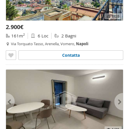
1
/20
2.900€
2
161m
6 Loc
2 Bagni
Via Torquato Tasso, Arenella, Vomero,
Napoli
Contatta