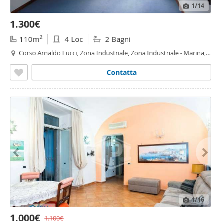
1
/14
1.300€
2
110m
4 Loc
2 Bagni
Corso Arnaldo Lucci, Zona Industriale, Zona Industriale - Marina,
Napoli
Contatta
1
/16
1.000€
1.100€