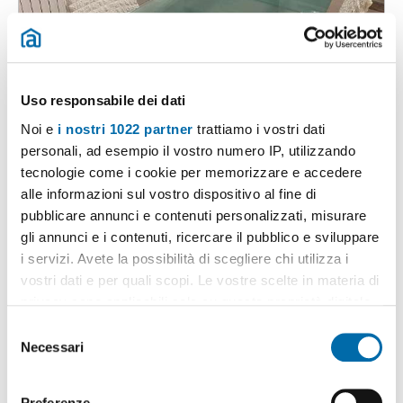
1
/20
850€
Máx. 10km
2
50m
2 Loc
1 Bagno
Uso responsabile dei dati
Gradini Nobile, Chiaia, Piazza Amedeo - Parco Margherita, Napoli
Noi e
i nostri 1022 partner
trattiamo i vostri dati
personali, ad esempio il vostro numero IP, utilizzando
Contatta
tecnologie come i cookie per memorizzare e accedere
alle informazioni sul vostro dispositivo al fine di
pubblicare annunci e contenuti personalizzati, misurare
gli annunci e i contenuti, ricercare il pubblico e sviluppare
i servizi. Avete la possibilità di scegliere chi utilizza i
vostri dati e per quali scopi. Le vostre scelte in materia di
privacy sono applicabili solo su questa proprietà digitale
in cui avete effettuato le vostre scelte. È possibile
S
modificare o revocare il proprio consenso in qualsiasi
Necessari
e
momento dalla Dichiarazione sui cookie o facendo clic
l
sull'icona di attivazione della privacy.
1
/15
e
Preferenze