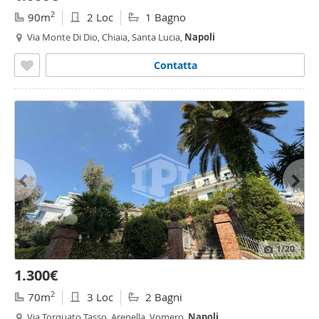
2
90m
2 Loc
1 Bagno
Via Monte Di Dio, Chiaia, Santa Lucia,
Napoli
Contatta
1
/20
1.300€
2
70m
3 Loc
2 Bagni
Via Torquato Tasso, Arenella, Vomero,
Napoli