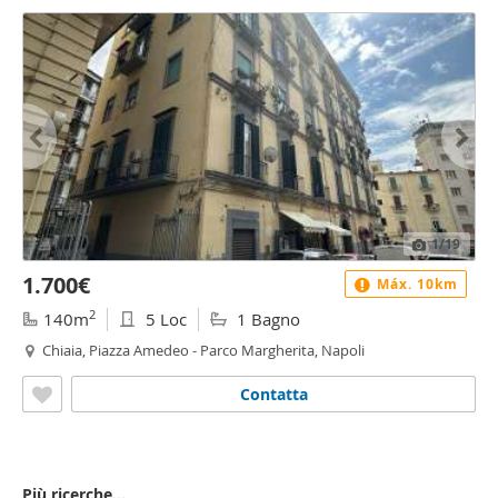
1
/19
1.700€
Máx. 10km
2
140m
5 Loc
1 Bagno
Chiaia, Piazza Amedeo - Parco Margherita, Napoli
Contatta
Più ricerche...