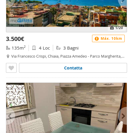
1
/20
3.500€
Máx. 10km
2
135m
4 Loc
3 Bagni
Via Francesco Crispi, Chiaia, Piazza Amedeo - Parco Margherita,
Napoli
Contatta