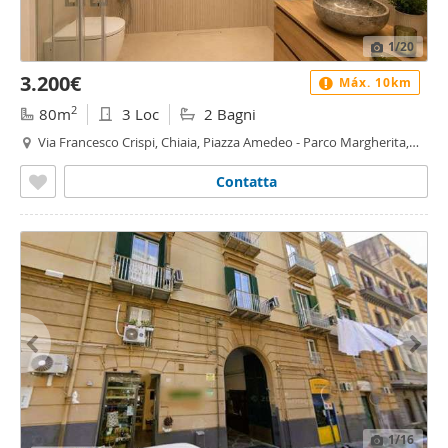
1
/20
3.200€
Máx. 10km
2
80m
3 Loc
2 Bagni
Via Francesco Crispi, Chiaia, Piazza Amedeo - Parco Margherita,
Napoli
Contatta
1
/16