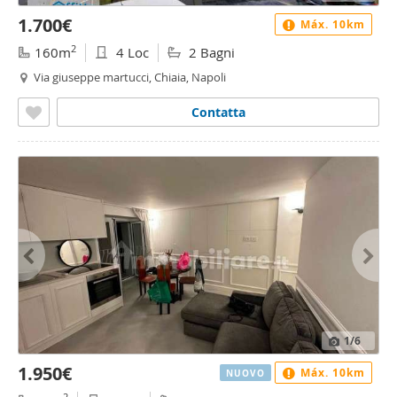
1.700€
Máx. 10km
2
160m
4 Loc
2 Bagni
Via giuseppe martucci, Chiaia, Napoli
Contatta
1
/6
1.950€
Máx. 10km
NUOVO
2