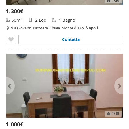
1
/20
1.300€
2
50m
2 Loc
1 Bagno
Via Giovanni Nicotera, Chiaia, Monte di Dio,
Napoli
Contatta
1
/15
1.000€