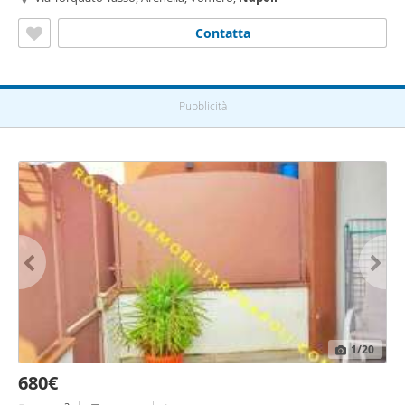
Contatta
Pubblicità
1
/20
680€