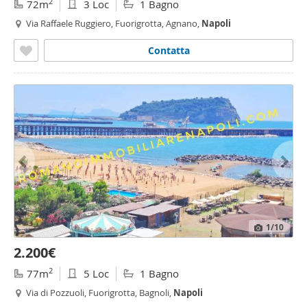
2
72m
3 Loc
1 Bagno
Via Raffaele Ruggiero, Fuorigrotta, Agnano,
Napoli
Contatta
1
/10
2.200€
2
77m
5 Loc
1 Bagno
Via di Pozzuoli, Fuorigrotta, Bagnoli,
Napoli