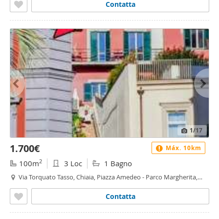
Contatta
1
/17
1.700€
Máx. 10km
2
100m
3 Loc
1 Bagno
Via Torquato Tasso, Chiaia, Piazza Amedeo - Parco Margherita,
Napoli
Contatta