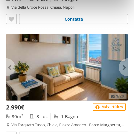
con altre informazioni che ha fornito loro o che hanno
Via della Croce Rossa, Chiaia, Napoli
raccolto dal suo utilizzo dei loro servizi.
Contatta
1
/20
2.990€
Máx. 10km
2
80m
3 Loc
1 Bagno
Via Torquato Tasso, Chiaia, Piazza Amedeo - Parco Margherita,
Napoli