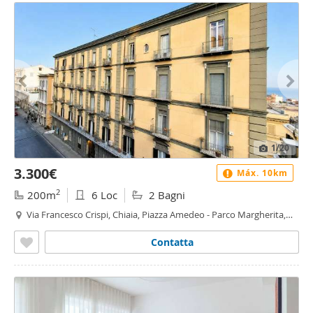
1
/20
3.300€
Máx. 10km
2
200m
6 Loc
2 Bagni
Via Francesco Crispi, Chiaia, Piazza Amedeo - Parco Margherita,
Napoli
Contatta