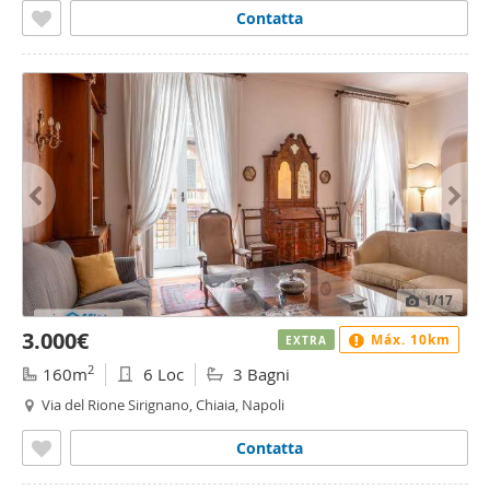
Contatta
1
/17
3.000€
Máx. 10km
EXTRA
2
160m
6 Loc
3 Bagni
Via del Rione Sirignano, Chiaia, Napoli
Contatta