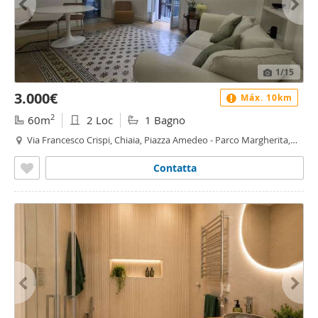
1
/15
3.000€
Máx. 10km
2
60m
2 Loc
1 Bagno
Via Francesco Crispi, Chiaia, Piazza Amedeo - Parco Margherita,
Napoli
Contatta