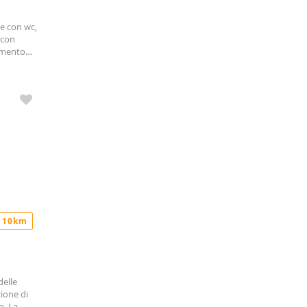
te con wc,
 con
damento
ia letto
 10km
delle
zione di
o. La