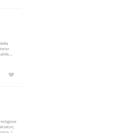
della
terzo
abile,
 scoperto,
amica di
restigiose
lciatori,
razzi- ,lo