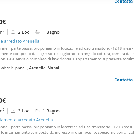
Contatta
ffico. Condividiamo inoltre informazioni sul modo in cui utilizza il 
 occupano di analisi dei dati web, pubblicità e social media, i qual
azioni che ha fornito loro o che hanno raccolto dal suo utilizzo d
0€
2
m
2 Loc
1 Bagno
le arredato Arenella
Jannelli parte bassa, proponiamo in locazione ad uso transitorio -12 18 mesi 
amente composto da ingresso in soggiorno con angolo cottura, camera da l
oniale e servizio completo di
box
doccia. L'appartamento si presenta total
turato e arredato. Zona centrale, nelle immediate adiacenze di negozi di ogni
Gabriele Jannelli,
Arenella
,
Napoli
(elementari, medie e superiori), bar e farmacie. Le visite all'immobile sono gr
 al sabato previo appuntamento telefonico.
Contatta
0€
2
m
3 Loc
1 Bagno
tamento arredato Arenella
Jannelli parte bassa, proponiamo in locazione ad uso transitorio –12 18 mesi -
le internamente composto da ingresso in disimpegno, soggiorno con ango