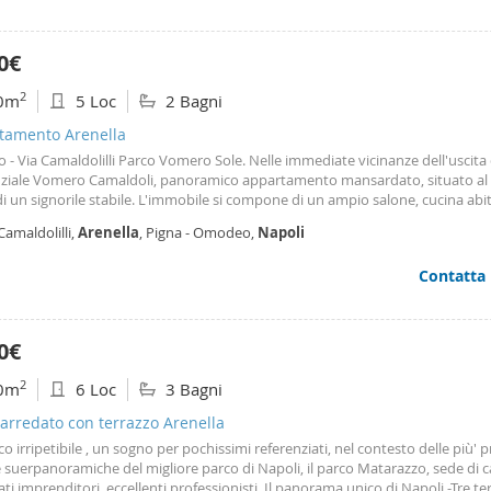
0€
2
0m
5 Loc
2 Bagni
tamento Arenella
- Via Camaldolilli Parco Vomero Sole. Nelle immediate vicinanze dell'uscita 
ziale Vomero Camaldoli, panoramico appartamento mansardato, situato al 
i un signorile stabile. L'immobile si compone di un ampio salone, cucina abit
io, tre camere da letto e doppi servizi. L’immobile dispone di un posto auto
Camaldolilli,
Arenella
, Pigna - Omodeo,
Napoli
lla possibilità di un
box
auto. Gode di un'ottima esposizione, con vista panor
 sul verde circostante.
Contatta
0€
2
0m
6 Loc
3 Bagni
 arredato con terrazzo Arenella
co irripetibile , un sogno per pochissimi referenziati, nel contesto delle più' p
suerpanoramiche del migliore parco di Napoli, il parco Matarazzo, sede di ca
ati imprenditori, eccellenti professionisti. Il panorama unico di Napoli,-Tre ter