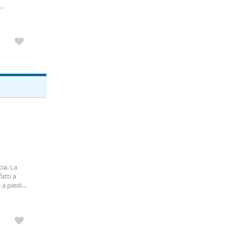
ozi di
obile
ia. La
atti a
 a piedi
arsi in un