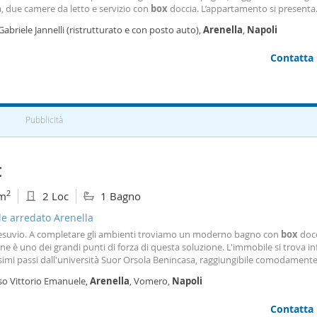
, due camere da letto e servizio con
box
doccia. L’appartamento si presenta
ente ristrutturato e arredato. Posto auto assegnato condominiale. Doppia
Gabriele Jannelli (ristrutturato e con posto auto),
Arenella
,
Napoli
ione con balconi e finestre. Zona centrale, nelle immediate adiacenze di neg
nere, scuole (elementari, medie e superiori), bar e farmacie. Le visite all’imm
Contatta
radite previo appuntamento telefonico.
Pubblicità
€
2
m
2 Loc
1 Bagno
le arredato Arenella
Vesuvio. A completare gli ambienti troviamo un moderno bagno con
box
docc
ne è uno dei grandi punti di forza di questa soluzione. L'immobile si trova inf
imi passi dall'università Suor Orsola Benincasa, raggiungibile comodamente
aio di minuti, e a brevissima distanza dalla Funicolare, che permette di spost
so Vittorio Emanuele,
Arenella
, Vomero,
Napoli
verso il Vomero o verso il
Contatta