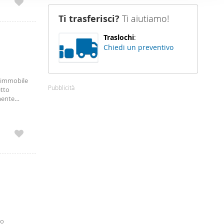
nostro sito
Ti trasferisci?
Ti aiutiamo!
i potrebbero
ei loro
Traslochi
:
Chiedi un preventivo
- immobile
Pubblicità
etto
mente
 genere,
adite dal
lo