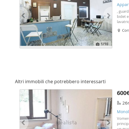
Appar
, guard
bidet 
lavatri
central
Cor
inclusi
1
/10
Altri immobili che potrebbero interessarti
600
26
Monol
Vomero 
princip
un gra