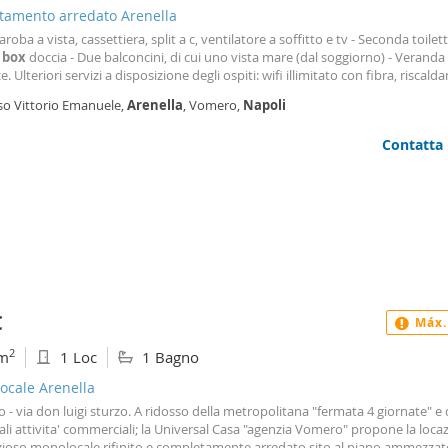
tamento arredato Arenella
aroba a vista, cassettiera, split a c, ventilatore a soffitto e tv - Seconda toilet
e
box
doccia - Due balconcini, di cui uno vista mare (dal soggiorno) - Veranda
ce. Ulteriori servizi a disposizione degli ospiti: wifi illimitato con fibra, riscal
izzato, videocitofono, stendino, ferro e asse da stiro. Asciugamani e biancher
so Vittorio Emanuele,
Arenella
, Vomero,
Napoli
 (con cambi
Contatta
€
Máx.
2
m
1 Loc
1 Bagno
ocale Arenella
- via don luigi sturzo. A ridosso della metropolitana "fermata 4 giornate" e 
ali attivita' commerciali; la Universal Casa "agenzia Vomero" propone la loca
zioso monolocale rifinito e completamente arredato sito al piano ammezzat