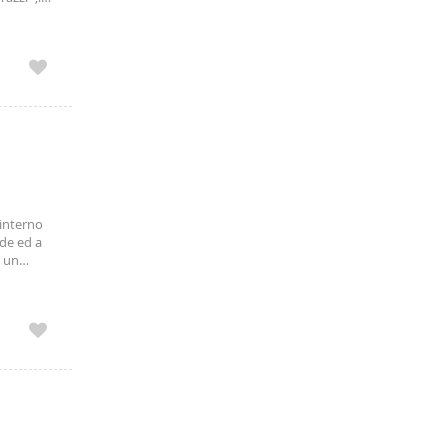
 doppio
 bagni,
 interno
ede ed a
d un
 divano