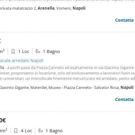
 il silenzio, la sicurezza del parco Matarazzo. Ristrutturata e silenziosa con
privata matatrazzo 2,
Arenella
, Vomero,
Napoli
o ,salone panoramico triplo , tre camere da letto, cucina di design, tre bagni
to doppio, e tre terrazzi.
Contatta
€
2
m
1 Loc
1 Bagno
ocale arredato Napoli
la
- a pochi passi da Piazza Canneto ed esattamente in via Giacinto Gigante
nicer, proponiamo in locazione, solo ed esclusivamente a lavoratori fuori s
i universitari, un monolocale finemente ristrutturato ed arredato, posto a
piano con ascensore. L'immobile è così composto: ingresso in saloncino con
Giacinto Gigante, Materdei, Museo - Piazza Canneto - Salvator Rosa,
Napoli
 balconcino terrazzato, cucina e
Contatta
0€
2
0m
4 Loc
1 Bagno