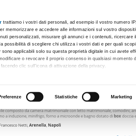
r
trattiamo i vostri dati personali, ad esempio il vostro numero IP
Prezzo
Superficie
Locali
Più filtri - 1
er memorizzare e accedere alle informazioni sul vostro dispositiv
uti personalizzati, misurare gli annunci e i contenuti, ricercare i
arenella napoli Napoli
a possibilità di scegliere chi utilizza i vostri dati e per quali scop
 sono applicabili solo su questa proprietà digitale in cui avete eff
Ordine Mioaffitto
 modificare o revocare il proprio consenso in qualsiasi momento d
facendo clic sull'icona di attivazione della privacy.
€
remmo anche:
2
m
1 Loc
1 Bagno
ni sulla tua posizione geografica, con un'approssimazione di qu
positivo, scansionandolo attivamente alla ricerca di caratteristiche
Preferenze
Statistiche
Marketing
ocale arredato Arenella
ncesco Netti, proponiamo in affitto ad uso transitorio max 12 mesi, porzion
le composto da camera matrimoniale con letto matrimoniale, comodini, ar
 elaborati i tuoi dati personali e imposta le tue preferenze nell
ino a induzione, minifrigo, forno a microonde e bagno dotato di
box
doccia 
 ritirare il tuo consenso in qualsiasi momento dalla Dichiarazion
capelli. La soluzione si presenta completamente ristrutturata e arredata e 
Francesco Netti,
Arenella
,
Napoli
. Luminosissima. Inoltre l nel canone mensile indicato sono incluse anche le
ite sono gradite previo appuntamento telefonico.
rsonalizzare contenuti ed annunci, per fornire funzionalità dei so