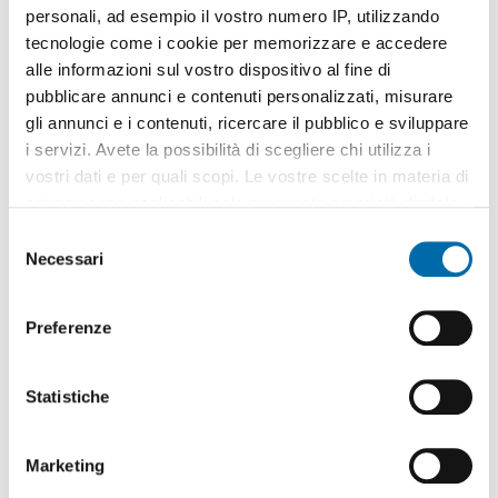
personali, ad esempio il vostro numero IP, utilizzando
tecnologie come i cookie per memorizzare e accedere
alle informazioni sul vostro dispositivo al fine di
pubblicare annunci e contenuti personalizzati, misurare
gli annunci e i contenuti, ricercare il pubblico e sviluppare
1
/20
i servizi. Avete la possibilità di scegliere chi utilizza i
870€
vostri dati e per quali scopi. Le vostre scelte in materia di
2
26m
1 Loc
1 Bagno
privacy sono applicabili solo su questa proprietà digitale
in cui avete effettuato le vostre scelte. È possibile
Via Francesco Novati, Centro Storico,
Brera
, Sant'Ambrogio,
S
Milano
modificare o revocare il proprio consenso in qualsiasi
Necessari
e
Contatta
momento dalla Dichiarazione sui cookie o facendo clic
l
sull'icona di attivazione della privacy.
e
Preferenze
z
Con il tuo consenso, vorremmo anche:
i
raccogliere informazioni sulla tua posizione
o
Statistiche
geografica, con un'approssimazione di qualche
n
metro,
e
Marketing
Identificare il tuo dispositivo, scansionandolo
d