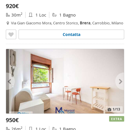
920€
2
30m
1 Loc
1 Bagno
Via Gian Giacomo Mora, Centro Storico,
Brera
, Carrobbio, Milano
Contatta
1
/13
950€
EXTRA
2
26m
1 Loc
1 Bagno