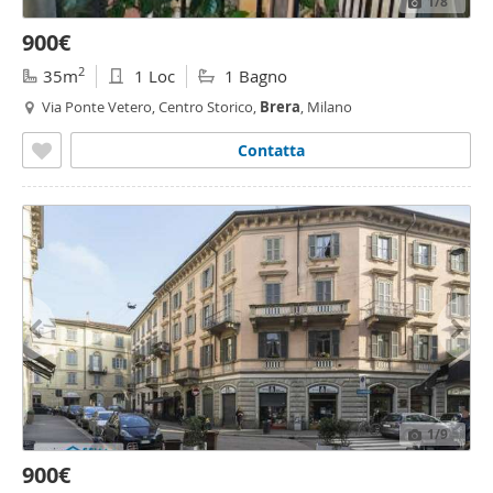
1
/8
900€
2
35m
1 Loc
1 Bagno
Via Ponte Vetero, Centro Storico,
Brera
, Milano
Contatta
1
/9
900€