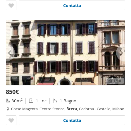
Contatta
1
/18
850€
2
30m
1 Loc
1 Bagno
Corso Magenta, Centro Storico,
Brera
, Cadorna - Castello, Milano
Contatta