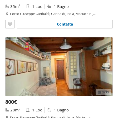
2
35m
1 Loc
1 Bagno
Corso Giuseppe Garibaldi, Garibaldi, Isola, Maciachini,
Monumentale, Moscova, Milano
Contatta
1
/11
800€
2
28m
1 Loc
1 Bagno
Corso Giuseppe Garibaldi, Garibaldi, Isola, Maciachini,