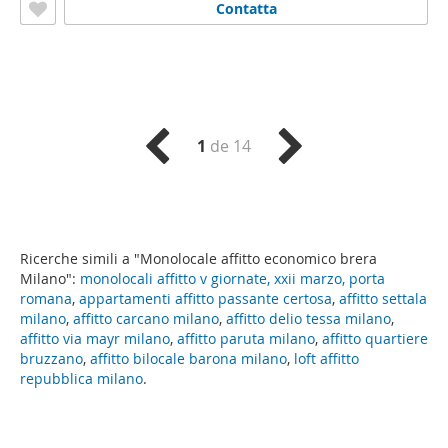
Contatta
1
de 14
Ricerche simili a "Monolocale affitto economico brera
Milano":
monolocali affitto v giornate, xxii marzo, porta
romana
,
appartamenti affitto passante certosa
,
affitto settala
milano
,
affitto carcano milano
,
affitto delio tessa milano
,
affitto via mayr milano
,
affitto paruta milano
,
affitto quartiere
bruzzano
,
affitto bilocale barona milano
,
loft affitto
repubblica milano
.