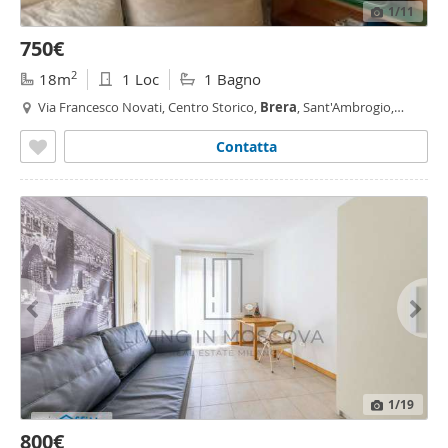
1
/11
750€
2
18m
1 Loc
1 Bagno
Via Francesco Novati, Centro Storico,
Brera
, Sant'Ambrogio,
Milano
Contatta
1
/19
800€