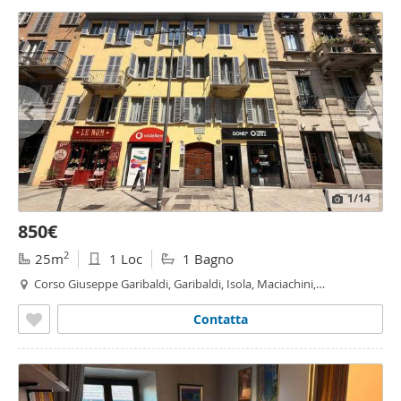
1
/14
850€
2
25m
1 Loc
1 Bagno
Corso Giuseppe Garibaldi, Garibaldi, Isola, Maciachini,
Monumentale, Lanza, Milano
Contatta