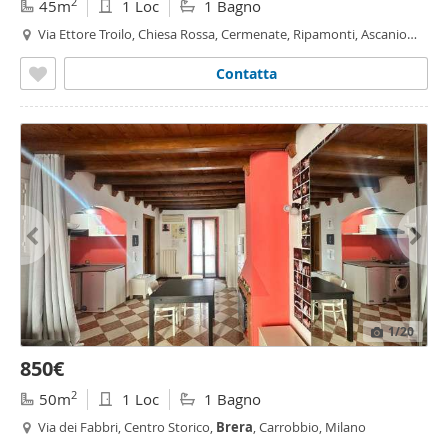
2
45m
1 Loc
1 Bagno
Via Ettore Troilo, Chiesa Rossa, Cermenate, Ripamonti, Ascanio
Sforza, Milano
Contatta
1
/20
850€
2
50m
1 Loc
1 Bagno
Via dei Fabbri, Centro Storico,
Brera
, Carrobbio, Milano