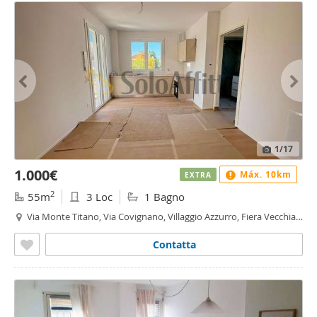
1
/17
1.000€
Máx. 10km
EXTRA
2
55m
3 Loc
1 Bagno
Via Monte Titano, Via Covignano, Villaggio Azzurro, Fiera Vecchia -
Via Covignano - Villaggio Azzurro, Rimini
Contatta