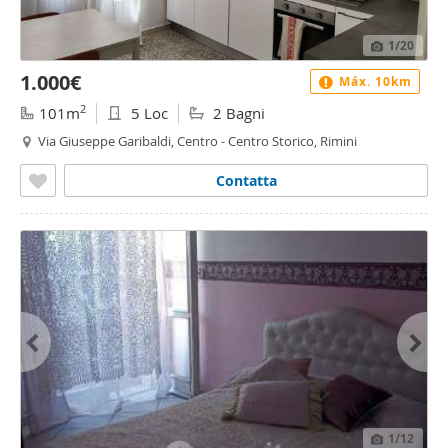
1
/20
1.000€
Máx. 10km
2
101m
5 Loc
2 Bagni
Via Giuseppe Garibaldi, Centro - Centro Storico, Rimini
Contatta
1
/12