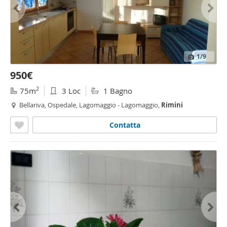
1
/9
950€
2
75m
3 Loc
1 Bagno
Bellariva, Ospedale, Lagomaggio - Lagomaggio,
Rimini
Contatta