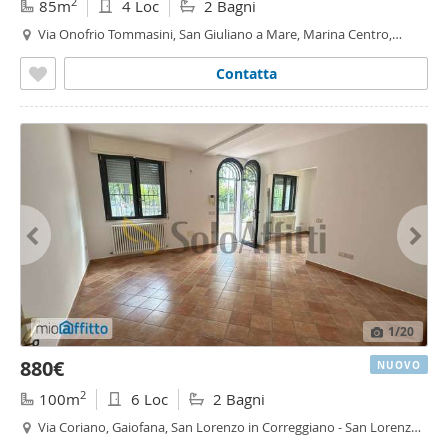
2
85m
4 Loc
2 Bagni
Via Onofrio Tommasini, San Giuliano a Mare, Marina Centro,
Tripoli Mare - San Giuliano a Mare,
Rimini
Contatta
1
/20
880€
NUOVO
2
100m
6 Loc
2 Bagni
Via Coriano, Gaiofana, San Lorenzo in Correggiano - San Lorenzo
in Correggiano,
Rimini