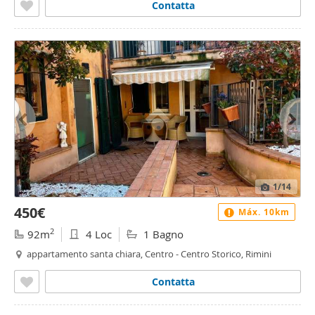
Contatta
1
/14
450€
Máx. 10km
2
92m
4 Loc
1 Bagno
appartamento santa chiara, Centro - Centro Storico, Rimini
Contatta