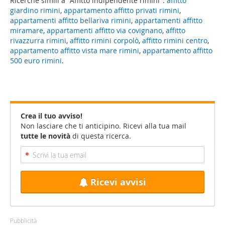
Ricerche simili a "Affitto indipendente rimini":
affitto
giardino rimini
,
appartamento affitto privati rimini
,
appartamenti affitto bellariva rimini
,
appartamenti affitto
miramare
,
appartamenti affitto via covignano
,
affitto
rivazzurra rimini
,
affitto rimini corpolò
,
affitto rimini centro
,
appartamento affitto vista mare rimini
,
appartamento affitto
500 euro rimini
.
Crea il tuo avviso!
Non lasciare che ti anticipino. Ricevi alla tua mail
tutte le novità
di questa ricerca.
Ricevi avvisi
Pubblicità