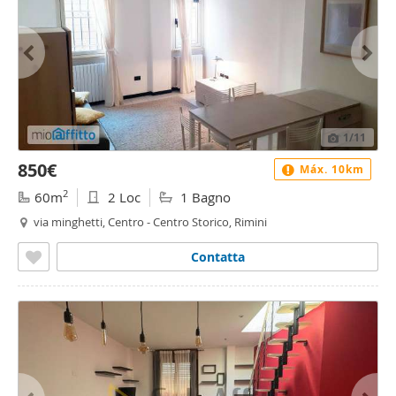
1
/11
850€
Máx. 10km
2
60m
2 Loc
1 Bagno
via minghetti, Centro - Centro Storico, Rimini
Contatta