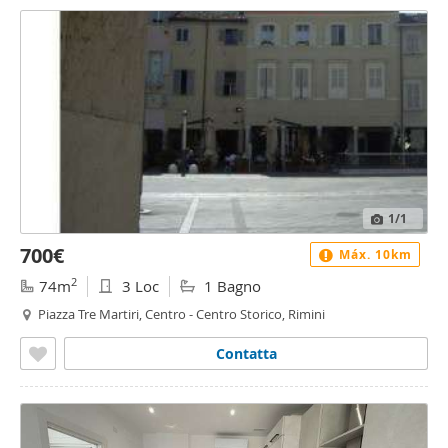
1
/1
700€
Máx. 10km
2
74m
3 Loc
1 Bagno
Piazza Tre Martiri, Centro - Centro Storico, Rimini
Contatta