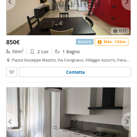
1
/17
850€
Máx. 10km
NUOVO
2
50m
2 Loc
1 Bagno
Piazza Giuseppe Mazzini, Via Covignano, Villaggio Azzurro, Fiera
Vecchia - Via Covignano - Villaggio Azzurro, Rimini
Contatta