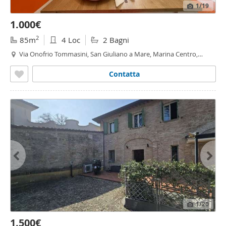
1
/19
1.000€
2
85m
4 Loc
2 Bagni
Via Onofrio Tommasini, San Giuliano a Mare, Marina Centro,
Tripoli Mare - San Giuliano a Mare,
Rimini
Contatta
1
/20
1.500€