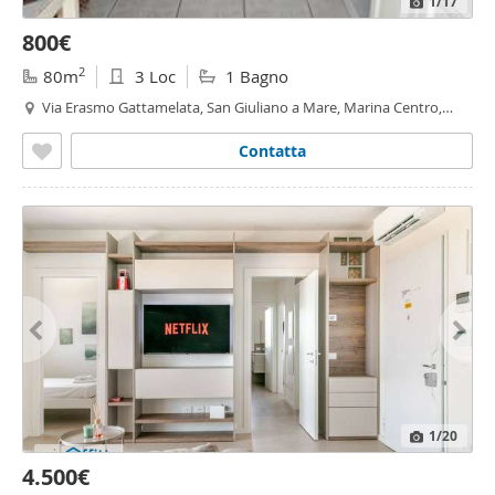
1
/17
800€
2
80m
3 Loc
1 Bagno
Via Erasmo Gattamelata, San Giuliano a Mare, Marina Centro,
Tripoli Mare - San Giuliano a Mare,
Rimini
Contatta
1
/20
4.500€