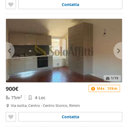
Contatta
1
/19
900€
Máx. 10km
2
75m
4 Loc
Via isotta, Centro - Centro Storico, Rimini
Contatta