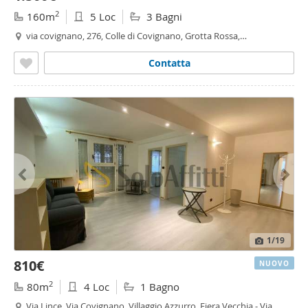
2
160m
5 Loc
3 Bagni
via covignano, 276, Colle di Covignano, Grotta Rossa,
Sant'Aquilina - Sant'Aquilina,
Rimini
Contatta
1
/19
810€
NUOVO
2
80m
4 Loc
1 Bagno
Via Lince, Via Covignano, Villaggio Azzurro, Fiera Vecchia - Via