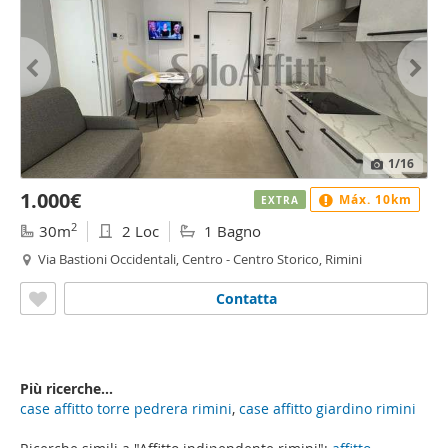
1
/16
1.000€
Máx. 10km
EXTRA
2
30m
2 Loc
1 Bagno
Via Bastioni Occidentali, Centro - Centro Storico, Rimini
Contatta
Più ricerche...
case affitto torre pedrera rimini
,
case affitto giardino rimini