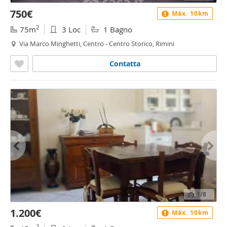
750€
Máx. 10km
2
75m
3 Loc
1 Bagno
Via Marco Minghetti, Centro - Centro Storico, Rimini
Contatta
1
/8
1.200€
Máx. 10km
2