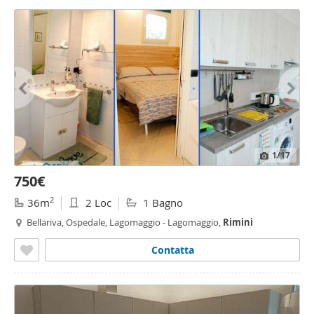
1
/17
750€
2
36m
2 Loc
1 Bagno
Bellariva, Ospedale, Lagomaggio - Lagomaggio,
Rimini
Contatta