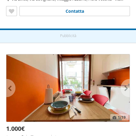
Covignano - Villaggio Azzurro,
Rimini
Contatta
Pubblicità
1
/19
1.000€