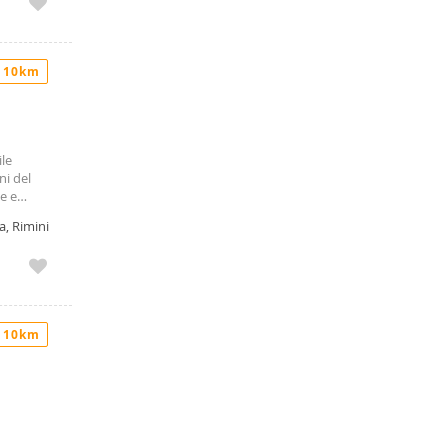
 10km
ile
ni del
e e
visa in
a, Rimini
ntina con
di mq. 32.
a. Viene
 10km