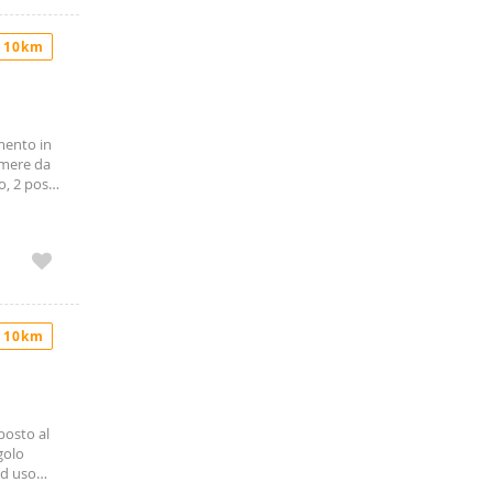
miniali. A
 Parco
 10km
 perfetto
 cell 335
mento in
amere da
, 2 posti
nde ad
 il
 10km
posto al
golo
ad uso