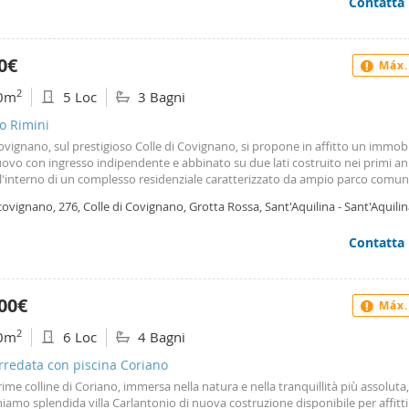
Contatta
ivo. Per informazioni tel 335. 5212158
0€
Máx.
2
0m
5 Loc
3 Bagni
o Rimini
vignano, sul prestigioso Colle di Covignano, si propone in affitto un immob
vo con ingresso indipendente e abbinato su due lati costruito nei primi an
ll'interno di un complesso residenziale caratterizzato da ampio parco comun
. La casa è disposta su due livelli per un totale di 160 mq. Ed internamente di
covignano, 276, Colle di Covignano, Grotta Rossa, Sant'Aquilina - Sant'Aquilin
no, cucina e bagno al piano terra più 3 camere e 2 bagni al primo piano e ca
ria al piano interrato. Compreso nella locazione troviamo anche un garage 
Contatta
bile è dotato di riscaldamento a pavimento autonomo e di aria condizionat
to non arredato. Richieste entrate dimostrabili e garanzia bancaria.
00€
Máx.
2
0m
6 Loc
4 Bagni
arredata con piscina Coriano
rime colline di Coriano, immersa nella natura e nella tranquillità più assoluta,
amo splendida villa Carlantonio di nuova costruzione disponibile per affitti