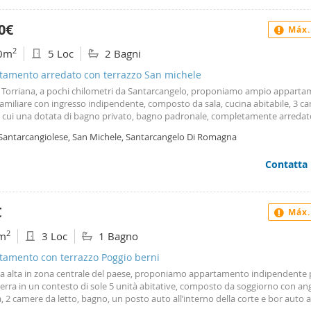
e di pregio e si caratterizza per i magnifici affacci sui giardini delle parti condo
amento dell’offerta, due comodi garage al piano terra e posti auto esterni.
0€
Máx.
niale, di circa mq. 5000, e terrazzo condominiale di oltre 250 metri quadri,
nti e ritrovi all'aperto. Per maggiori informazioni contattare Egidio Guidomei,
2
0m
5 Loc
2 Bagni
 Luciangela Paiano, cell- 335 5604366
tamento arredato con terrazzo San michele
 Torriana, a pochi chilometri da Santarcangelo, proponiamo ampio apparta
ifamiliare con ingresso indipendente, composto da sala, cucina abitabile, 3 c
di cui una dotata di bagno privato, bagno padronale, completamente arredato
l interno della corte oltre a giardino privato. Solo affitto transitorio per azie
 Santarcangiolese, San Michele, Santarcangelo Di Romagna
esteria o chi ha necessità per brevi periodi. € 1000 mensili Per info contattare
9438
Contatta
€
Máx.
2
m
3 Loc
1 Bagno
tamento con terrazzo Poggio berni
na alta in zona centrale del paese, proponiamo appartamento indipendente 
erra in un contesto di sole 5 unità abitative, composto da soggiorno con an
, 2 camere da letto, bagno, un posto auto all’interno della corte e bor auto 