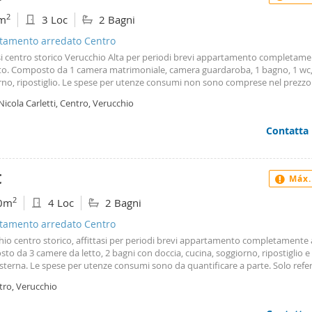
2
m
3 Loc
2 Bagni
tamento arredato Centro
asi centro storico Verucchio Alta per periodi brevi appartamento completam
to. Composto da 1 camera matrimoniale, camera guardaroba, 1 bagno, 1 wc,
rno, ripostiglio. Le spese per utenze consumi non sono comprese nel prezzo
tificare a parte. Solo referenziati. Richiesto deposito cauzionale. Non è poss
Nicola Carletti, Centro, Verucchio
ire la residenza. Il prezzo si riferisce al periodo invernale, per il periodo estiv
re, richiedere un preventivo. Per informazioni tel 335. 5212158
Contatta
€
Máx.
2
0m
4 Loc
2 Bagni
tamento arredato Centro
hio centro storico, affittasi per periodi brevi appartamento completamente 
o da 3 camere da letto, 2 bagni con doccia, cucina, soggiorno, ripostiglio e
sterna. Le spese per utenze consumi sono da quantificare a parte. Solo refer
to deposito cauzionale. Pulizie obbligatorie ogni 15 gg a carico del condutto
tro, Verucchio
 finali da versare all'ingresso. Non è possibile trasferire la residenza. Il prezzo
risce al periodo invernale. Per il periodo estivo, luglio settembre, richiedere un