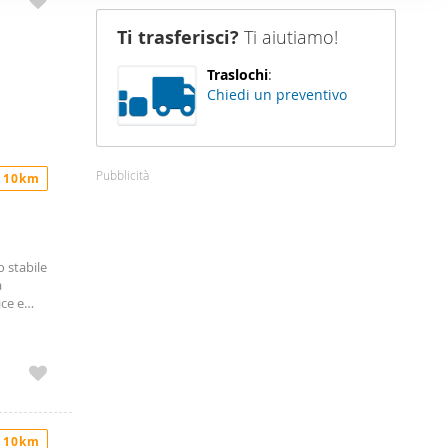
r un’auto
nostro sito
testo
Ti trasferisci?
Ti aiutiamo!
€800 •
i potrebbero
amente a
ei loro
Traslochi
:
Chiedi un preventivo
Pubblicità
 10km
 stabile
a
ice e
iano
glio.
circa 20€.
si.
 10km