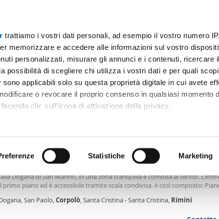
r
trattiamo i vostri dati personali, ad esempio il vostro numero IP
Prezzo
Superficie
Locali
Più filtri - 1
er memorizzare e accedere alle informazioni sul vostro dispositiv
uti personalizzati, misurare gli annunci e i contenuti, ricercare i
 corpolò Rimini
a possibilità di scegliere chi utilizza i vostri dati e per quali scop
 sono applicabili solo su questa proprietà digitale in cui avete eff
Ordine Mioaffitto
 modificare o revocare il proprio consenso in qualsiasi momento d
facendo clic sull'icona di attivazione della privacy.
€
remmo anche:
2
m
4 Loc
2 Bagni
ni sulla tua posizione geografica, con un'approssimazione di qu
positivo, scansionandolo attivamente alla ricerca di caratteristiche
Preferenze
Statistiche
Marketing
tamento arredato Rimini
si luminoso appartamento di 80 mq, disposto su due livelli, situato a Rimini 
alla Dogana di San Marino, in una zona tranquilla e comoda ai servizi. L’immo
 elaborati i tuoi dati personali e imposta le tue preferenze nell
l primo piano ed è accessibile tramite scala condivisa. è così composto: Pian
 ritirare il tuo consenso in qualsiasi momento dalla Dichiarazion
ale • Ingresso su soggiorno accogliente • Cucina abitabile, separata e molto
 Dogana, San Paolo,
Corpolò
, Santa Cristina - Santa Cristina,
Rimini
ale • Due balconi • Bagno finestrato con vasca • Sottoscala ad uso ripostigli
ore (mansarda) • Ampia camera da letto mansardata con ottimi spazi • Bagn
rsonalizzare contenuti ed annunci, per fornire funzionalità dei so