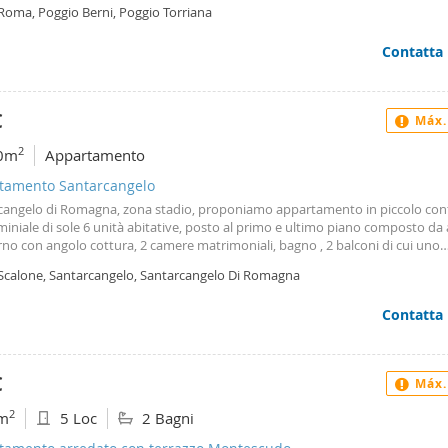
vo , il tutto verrà consegnato privo di arredi. Disponibile da settembre 2026 
 Roma, Poggio Berni, Poggio Torriana
 con fidejussione bancaria Per info contattare il 3477849438
Contatta
€
Máx.
2
0m
Appartamento
tamento Santarcangelo
cangelo di Romagna, zona stadio, proponiamo appartamento in piccolo con
iniale di sole 6 unità abitative, posto al primo e ultimo piano composto da
no con angolo cottura, 2 camere matrimoniali, bagno , 2 balconi di cui uno
ato, cantina lavanderia al piano seminterrato. Completamente arredato Affit
 Scalone, Santarcangelo, Santarcangelo Di Romagna
eriodi a studenti o lavoratori Trattative in studio Per info contattare il 3477
Contatta
€
Máx.
2
m
5 Loc
2 Bagni