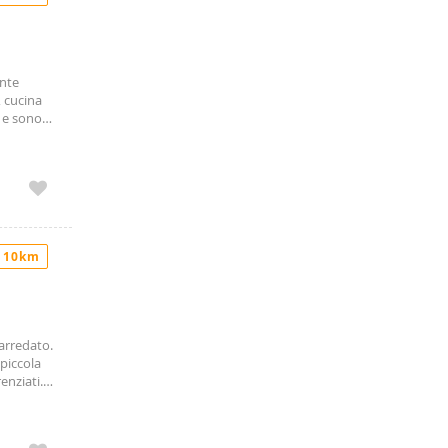
ente
 cucina
 e sono
ibile
o giugno
 10km
arredato.
 piccola
enziati.
re e
 indicato