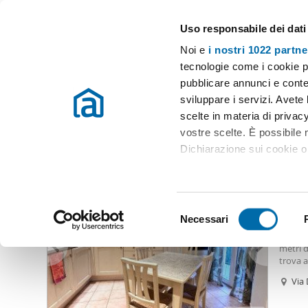
Uso responsabile dei dati
Case e appartamenti in affitto in tutta Italia
Noi e
i nostri 1022 partne
Rimini
tecnologie come i cookie p
pubblicare annunci e conten
Inizio
Affitto Rimini
Appartamenti Affitto Rimini
Affitto rimini
sviluppare i servizi. Avete l
scelte in materia di privacy
Affitto rimini corpolò Rimini
(1 immobili)
vostre scelte. È possibile
Dichiarazione sui cookie o 
800
Con il tuo consenso, vor
80
raccogliere informazio
S
Identificare il tuo dis
Necessari
Appar
e
(impronte digitali).
Affitta
l
metri d
Approfondisci come vengono
e
trova a
dettagli
. Puoi modificare o
princip
z
Via
funzion
i
superi
Utilizziamo i cookie per pe