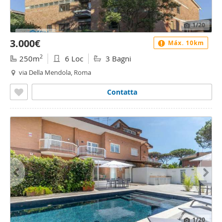
1
/20
3.000€
Máx. 10km
2
250m
6 Loc
3 Bagni
via Della Mendola, Roma
Contatta
1
/20