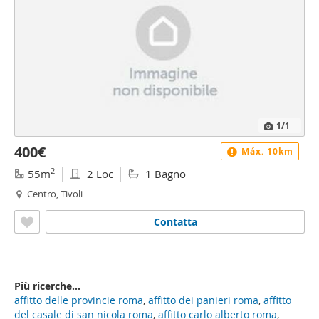
1
/1
400€
Máx. 10km
2
55m
2 Loc
1 Bagno
Centro, Tivoli
Contatta
Più ricerche...
affitto delle provincie roma
,
affitto dei panieri roma
,
affitto
del casale di san nicola roma
,
affitto carlo alberto roma
,