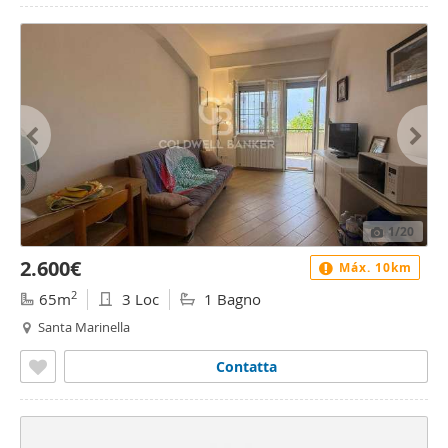
1
/20
2.600€
Máx. 10km
2
65m
3 Loc
1 Bagno
Santa Marinella
Contatta