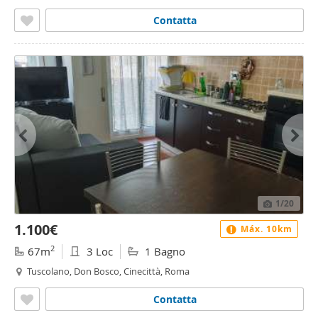
Contatta
1
/20
1.100€
Máx. 10km
2
67m
3 Loc
1 Bagno
Tuscolano, Don Bosco, Cinecittà, Roma
Contatta