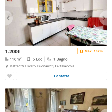
1
/20
1.200€
Máx. 10km
2
110m
5 Loc
1 Bagno
Matteotti, Uliveto, Buonarroti, Civitavecchia
Contatta