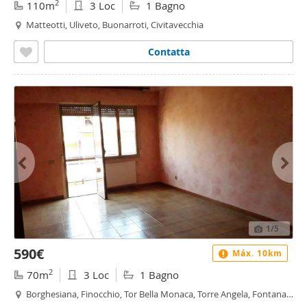
2
110m
3 Loc
1 Bagno
Matteotti, Uliveto, Buonarroti, Civitavecchia
Contatta
1
/5
590€
Máx. 10km
2
70m
3 Loc
1 Bagno
Borghesiana, Finocchio, Tor Bella Monaca, Torre Angela, Fontana
Candida, Roma