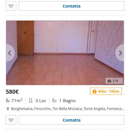
Contatta
1
/4
580€
Máx. 10km
2
71m
3 Loc
1 Bagno
Borghesiana, Finocchio, Tor Bella Monaca, Torre Angela, Fontana
Candida, Roma
Contatta