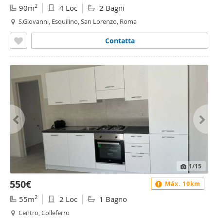
2
90m
4 Loc
2 Bagni
S.Giovanni, Esquilino, San Lorenzo, Roma
Contatta
1
/15
550€
Máx. 10km
2
55m
2 Loc
1 Bagno
Centro, Colleferro