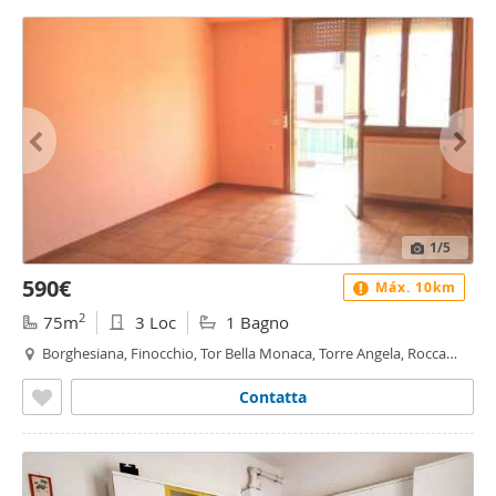
1
/5
590€
Máx. 10km
2
75m
3 Loc
1 Bagno
Borghesiana, Finocchio, Tor Bella Monaca, Torre Angela, Rocca
Cencia, Roma
Contatta