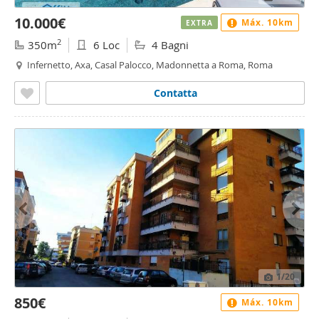
10.000€
Máx. 10km
EXTRA
2
350m
6 Loc
4 Bagni
Infernetto, Axa, Casal Palocco, Madonnetta a Roma, Roma
Contatta
1
/20
850€
Máx. 10km