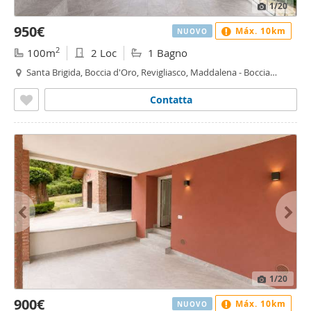
1
/20
950€
Máx. 10km
NUOVO
2
100m
2 Loc
1 Bagno
Santa Brigida, Boccia d'Oro, Revigliasco, Maddalena - Boccia
d'Oro, Moncalieri
Contatta
1
/20
900€
Máx. 10km
NUOVO