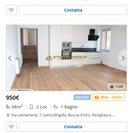
Moncalieri
Contatta
1
/20
950€
Máx. 10km
NUOVO
2
98m
2 Loc
1 Bagno
Via cantamerla, 7, Santa Brigida, Boccia d'Oro, Revigliasco,
Maddalena - Boccia d'Oro, Moncalieri
Contatta