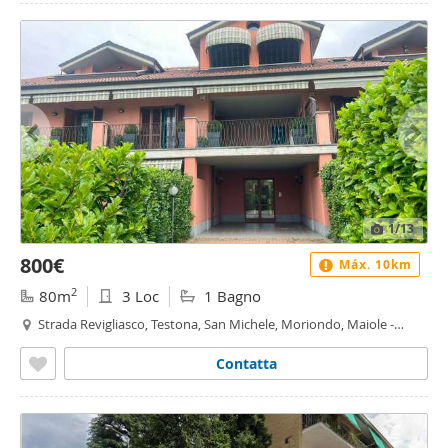
1
/13
800€
Máx. 10km
2
80m
3 Loc
1 Bagno
Strada Revigliasco, Testona, San Michele, Moriondo, Maiole -
Testona - San Michele, Moncalieri
Contatta