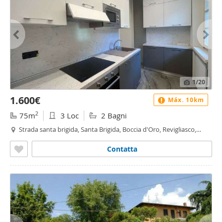
1
/20
1.600€
Máx. 10km
2
75m
3 Loc
2 Bagni
Strada santa brigida, Santa Brigida, Boccia d'Oro, Revigliasco,
Maddalena - Santa Brigida, Moncalieri
Contatta