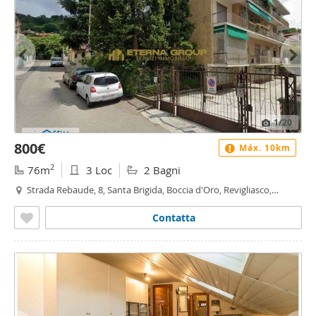
1
/20
800€
Máx. 10km
2
76m
3 Loc
2 Bagni
Strada Rebaude, 8, Santa Brigida, Boccia d'Oro, Revigliasco,
Maddalena - Santa Brigida, Moncalieri
Contatta