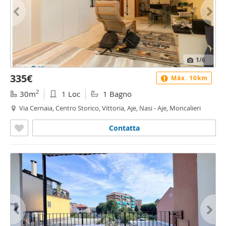
1
/6
335€
Máx. 10km
2
30m
1 Loc
1 Bagno
Via Cernaia, Centro Storico, Vittoria, Aje, Nasi - Aje, Moncalieri
Contatta