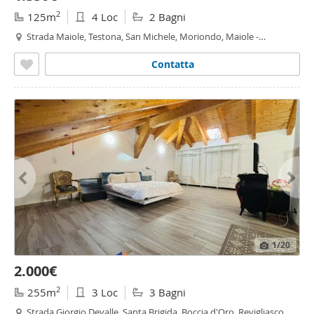
2
125m
4 Loc
2 Bagni
Strada Maiole, Testona, San Michele, Moriondo, Maiole -
Moriondo - Maiole,
Moncalieri
Contatta
1
/20
2.000€
2
255m
3 Loc
3 Bagni
Strada Giorgio Devalle, Santa Brigida, Boccia d'Oro, Revigliasco,