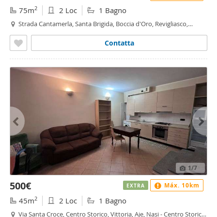
2
75m
2 Loc
1 Bagno
Strada Cantamerla, Santa Brigida, Boccia d'Oro, Revigliasco,
Maddalena - Boccia d'Oro, Moncalieri
Contatta
1
/7
500€
Máx. 10km
EXTRA
2
45m
2 Loc
1 Bagno
Via Santa Croce, Centro Storico, Vittoria, Aje, Nasi - Centro Storico,