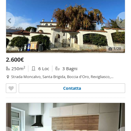
1
/20
2.600€
2
250m
6 Loc
3 Bagni
Strada Moncalvo, Santa Brigida, Boccia d'Oro, Revigliasco,
Maddalena - Revigliasco - Maddalena,
Moncalieri
Contatta