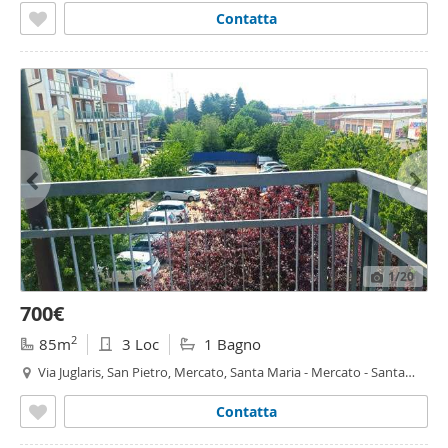
Contatta
1
/20
700€
2
85m
3 Loc
1 Bagno
Via Juglaris, San Pietro, Mercato, Santa Maria - Mercato - Santa
Maria,
Moncalieri
Contatta