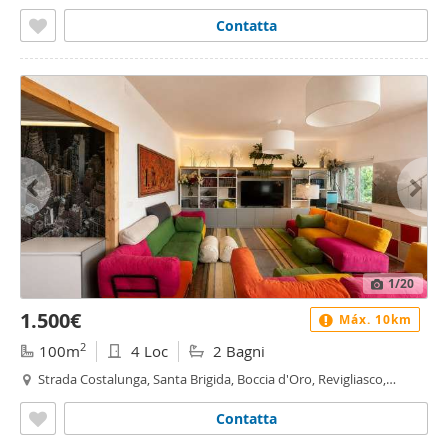
Maddalena - Santa Brigida, Moncalieri
Contatta
1
/20
1.500€
Máx. 10km
2
100m
4 Loc
2 Bagni
Strada Costalunga, Santa Brigida, Boccia d'Oro, Revigliasco,
Maddalena - Santa Brigida, Moncalieri
Contatta