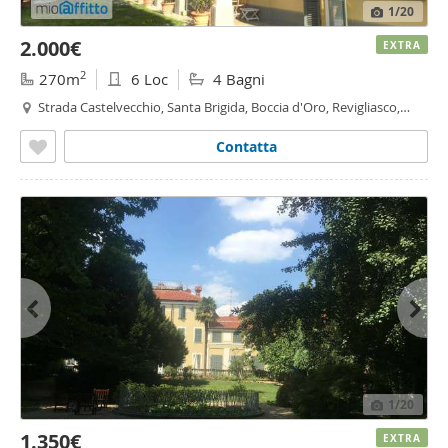
1
/20
2.000€
EXTRA
2
270m
6 Loc
4 Bagni
Strada Castelvecchio, Santa Brigida, Boccia d'Oro, Revigliasco,
Maddalena - Santa Brigida,
Moncalieri
Contatta
1
/20
1.350€
EXTRA