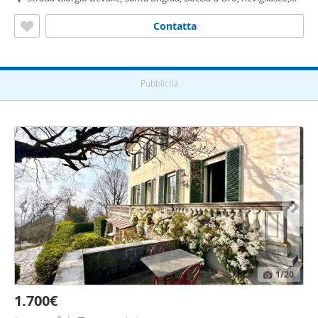
Maddalena - Boccia d'Oro,
Moncalieri
Contatta
Pubblicità
1
/20
1.700€