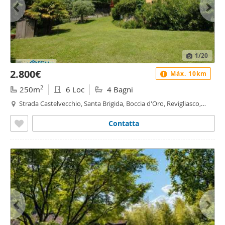
1
/20
2.800€
Máx. 10km
2
250m
6 Loc
4 Bagni
Strada Castelvecchio, Santa Brigida, Boccia d'Oro, Revigliasco,
Maddalena - Santa Brigida, Moncalieri
Contatta