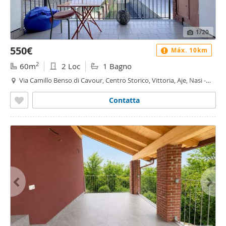
1
/20
550€
Máx. 10km
2
60m
2 Loc
1 Bagno
Via Camillo Benso di Cavour, Centro Storico, Vittoria, Aje, Nasi -
Vittoria, Moncalieri
Contatta