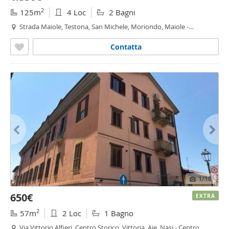
2
125m
4 Loc
2 Bagni
Strada Maiole, Testona, San Michele, Moriondo, Maiole -
Moriondo - Maiole, Moncalieri
Contatta
1
/18
650€
EXTRA
2
57m
2 Loc
1 Bagno
Via Vittorio Alfieri, Centro Storico, Vittoria, Aje, Nasi - Centro