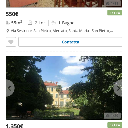
1
/11
550€
EXTRA
2
55m
2 Loc
1 Bagno
Via Sestriere, San Pietro, Mercato, Santa Maria - San Pietro,
Moncalieri
Contatta
1
/20
1.350€
EXTRA