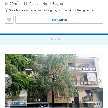
2
90m
2 Loc
1 Bagno
Strada Cantamerla, Santa Brigida, Boccia d'Oro, Revigliasco,
Maddalena - Boccia d'Oro, Moncalieri
Contatta
Pubblicità
1
/13