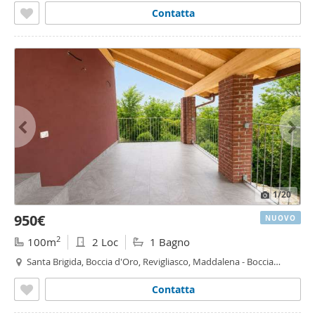
Contatta
1
/20
950€
NUOVO
2
100m
2 Loc
1 Bagno
Santa Brigida, Boccia d'Oro, Revigliasco, Maddalena - Boccia
d'Oro, Moncalieri
Contatta