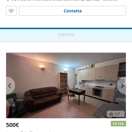
Storico, Moncalieri
Contatta
Pubblicità
1
/7
500€
EXTRA