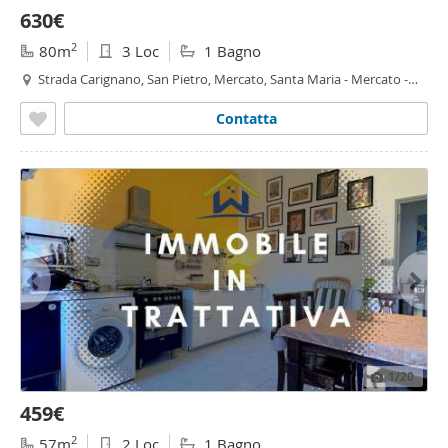
630€
2
80m
3 Loc
1 Bagno
Strada Carignano, San Pietro, Mercato, Santa Maria - Mercato -
Santa Maria, Moncalieri
Contatta
1
/20
459€
2
57m
2 Loc
1 Bagno