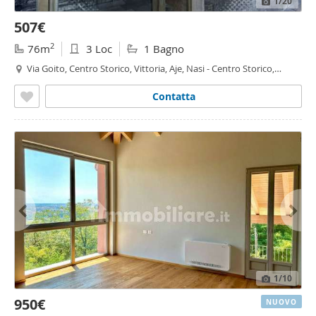
1
/20
507€
2
76m
3 Loc
1 Bagno
Via Goito, Centro Storico, Vittoria, Aje, Nasi - Centro Storico,
Moncalieri
Contatta
1
/10
950€
NUOVO