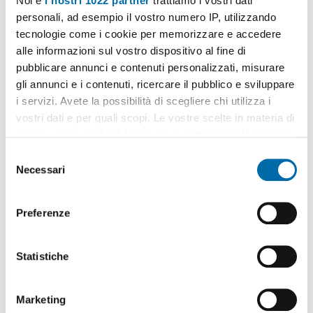
Noi e
i nostri 1022 partner
trattiamo i vostri dati
personali, ad esempio il vostro numero IP, utilizzando
tecnologie come i cookie per memorizzare e accedere
alle informazioni sul vostro dispositivo al fine di
pubblicare annunci e contenuti personalizzati, misurare
1
/20
gli annunci e i contenuti, ricercare il pubblico e sviluppare
800€
i servizi. Avete la possibilità di scegliere chi utilizza i
vostri dati e per quali scopi. Le vostre scelte in materia di
2
83m
3 Loc
2 Bagni
privacy sono applicabili solo su questa proprietà digitale
Strada Torino, Santa Brigida, Boccia d'Oro, Revigliasco, Maddalena
in cui avete effettuato le vostre scelte. È possibile
S
- Boccia d'Oro, Moncalieri
modificare o revocare il proprio consenso in qualsiasi
Necessari
Contatta
e
momento dalla Dichiarazione sui cookie o facendo clic
l
sull'icona di attivazione della privacy.
e
Preferenze
z
Con il tuo consenso, vorremmo anche:
i
raccogliere informazioni sulla tua posizione
o
Statistiche
geografica, con un'approssimazione di qualche
n
metro,
e
Marketing
Identificare il tuo dispositivo, scansionandolo
d