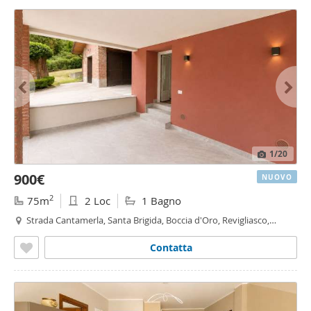
1
/20
900€
NUOVO
2
75m
2 Loc
1 Bagno
Strada Cantamerla, Santa Brigida, Boccia d'Oro, Revigliasco,
Maddalena - Boccia d'Oro, Moncalieri
Contatta