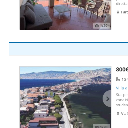
diretta
facilme
Faro
spiaggia
1
/20
800
13
Villa 
Stai pe
zona N
student
propong
Via 
attrezz
1
/20