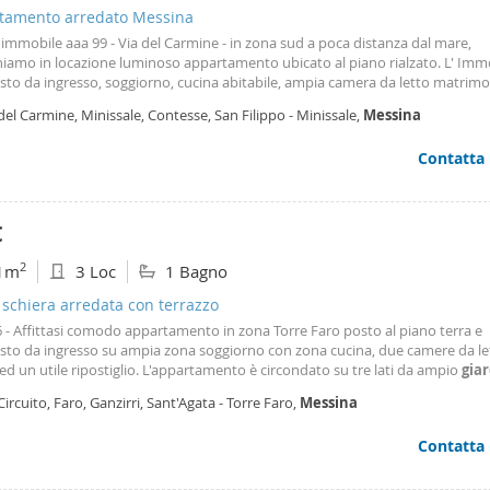
tamento arredato Messina
immobile aaa 99 - Via del Carmine - in zona sud a poca distanza dal mare,
iamo in locazione luminoso appartamento ubicato al piano rialzato. L' Imm
to da ingresso, soggiorno, cucina abitabile, ampia camera da letto matrimo
 camera da letto ed un bagno. Si presenta in discrete condizioni ed è dotat
del Carmine, Minissale, Contesse, San Filippo - Minissale,
Messina
o termoautonomo ed infissi in alluminio e vetro camera. Possibilità di parc
o e moto, in posti non assegnati nel cortile condominiale delimitato da cance
Contatta
redato, con contratto transitorio. Classe Energetica f.
€
2
1m
3 Loc
1 Bagno
a schiera arredata con terrazzo
 - Affittasi comodo appartamento in zona Torre Faro posto al piano terra e
to da ingresso su ampia zona soggiorno con zona cucina, due camere da le
d un utile ripostiglio. L'appartamento è circondato su tre lati da ampio
gia
o a livello per un totale di poltre 300 metri quadrati su cui insiste una zona 
Circuito, Faro, Ganzirri, Sant'Agata - Torre Faro,
Messina
tano l'appartamento due posti scoperti
Contatta