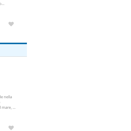
o
, la
de nella
e
l mare, ti
otalmente