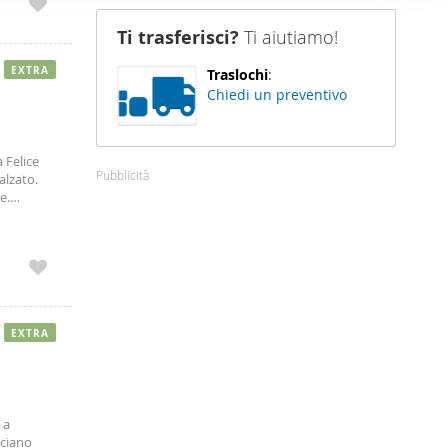
nostro sito
Ti trasferisci?
Ti aiutiamo!
i potrebbero
ei loro
EXTRA
Traslochi
:
Chiedi un preventivo
a Felice
Pubblicità
alzato.
e.
 2 camere
EXTRA
a a
cciano