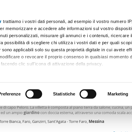
r
trattiamo i vostri dati personali, ad esempio il vostro numero IP
Prezzo
Superficie
Locali
Più filtri - 1
er memorizzare e accedere alle informazioni sul vostro dispositiv
uti personalizzati, misurare gli annunci e i contenuti, ricercare i
giardino messina
a possibilità di scegliere chi utilizza i vostri dati e per quali scop
 sono applicabili solo su questa proprietà digitale in cui avete eff
Ordine Mioaffitto
 modificare o revocare il proprio consenso in qualsiasi momento d
facendo clic sull'icona di attivazione della privacy.
0€
remmo anche:
2
0m
2 Loc
2 Bagni
ni sulla tua posizione geografica, con un'approssimazione di qu
positivo, scansionandolo attivamente alla ricerca di caratteristiche
Preferenze
Statistiche
Marketing
arredata Messina
ta indipendente su due piani con posto auto ed ampio
giardino
, immersa nell
e di capo Peloro. La villetta è composta al piano terra da salone, cucina, un 
 elaborati i tuoi dati personali e imposta le tue preferenze nell
 ed un ampio
giardino
con doccia esterna, attraverso una comoda scala a
 ritirare il tuo consenso in qualsiasi momento dalla Dichiarazion
o soprastante e troviamo tre camere da letto tutte servite da due ampi balco
Torre Bianca, Faro, Ganzirri, Sant'Agata - Torre Faro,
Messina
da letto ed il salone sono forniti di condizionatori d’aria, la villetta è totalm
a. A 200 metri dalla spiaggia a 900 metri dal pilone l'immobile si loca per i per
rsonalizzare contenuti ed annunci, per fornire funzionalità dei so