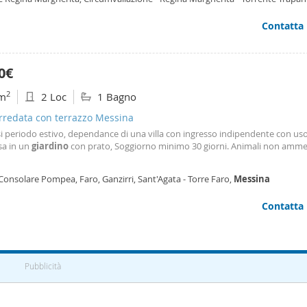
itta', un valore raro e sempre
sina
Contatta
0€
2
m
2 Loc
1 Bagno
arredata con terrazzo Messina
si periodo estivo, dependance di una villa con ingresso indipendente con uso
a in un
giardino
con prato, Soggiorno minimo 30 giorni. Animali non amme
Consolare Pompea, Faro, Ganzirri, Sant'Agata - Torre Faro,
Messina
Contatta
Pubblicità