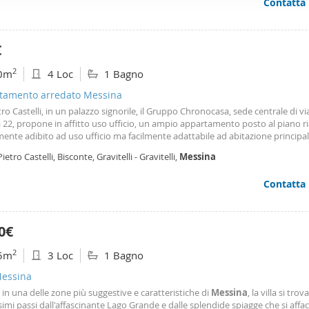
Contatta
 settembre.
ffico. Condividiamo inoltre informazioni sul modo in cui utilizza il 
 occupano di analisi dei dati web, pubblicità e social media, i qual
azioni che ha fornito loro o che hanno raccolto dal suo utilizzo d
€
2
0m
4 Loc
1 Bagno
tamento arredato Messina
tro Castelli, in un palazzo signorile, il Gruppo Chronocasa, sede centrale di vi
 22, propone in affitto uso ufficio, un ampio appartamento posto al piano ri
ente adibito ad uso ufficio ma facilmente adattabile ad abitazione principal
rtamento è composto da ingresso su grande disimpegno, un salone doppio,
Pietro Castelli, Bisconte, Gravitelli - Gravitelli,
Messina
o e un bagno. Classe energetica g.
Contatta
0€
2
5m
3 Loc
1 Bagno
Messina
 in una delle zone più suggestive e caratteristiche di
Messina
, la villa si trov
imi passi dall'affascinante Lago Grande e dalle splendide spiagge che si affa