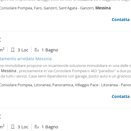
i, famoso per i suoi locali, i tramonti e l'atmosfera unica. Ideale per: Turisti in
Consolare Pompea, Faro, Ganzirri, Sant'Agata - Ganzirri,
Messina
ra mare e
Contatta
€
2
m
3 Loc
1 Bagno
tamento arredato Messina
e Immobiliare propone un incantevole soluzione immobiliare in una delle 
i
Messina
, precisamente in via Consolare Pompea n 463 "paradiso" a due pa
da tutti i servizi. Casa semi dipendente con garage, posto auto e un grazios
no
. L'immobile in ottime condizioni, finemente rifinito e totalmente arredato
 Consolare Pompea, Litoranea, Panoramica, Villaggio Pace - Litoranea - Pano
to: al piano terra : ampio soggiorno con
sina
Contatta
€
2
m
3 Loc
1 Bagno