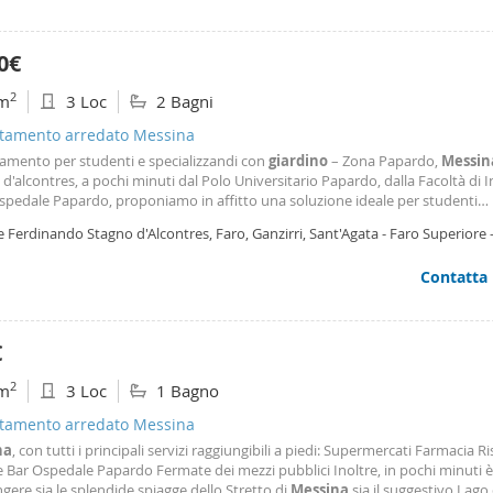
0€
2
m
3 Loc
2 Bagni
tamento arredato Messina
amento per studenti e specializzandi con
giardino
– Zona Papardo,
Messin
d'alcontres, a pochi minuti dal Polo Universitario Papardo, dalla Facoltà di 
ospedale Papardo, proponiamo in affitto una soluzione ideale per studenti
itari, specializzandi, ricercatori e personale sanitario. L'immobile occupa l'in
e Ferdinando Stagno d'Alcontres, Faro, Ganzirri, Sant'Agata - Faro Superiore 
i una villa, una
rone,
Messina
Contatta
€
2
m
3 Loc
1 Bagno
tamento arredato Messina
na
, con tutti i principali servizi raggiungibili a piedi: Supermercati Farmacia Ri
e Bar Ospedale Papardo Fermate dei mezzi pubblici Inoltre, in pochi minuti è
gere sia le splendide spiagge dello Stretto di
Messina
sia il suggestivo Lago 