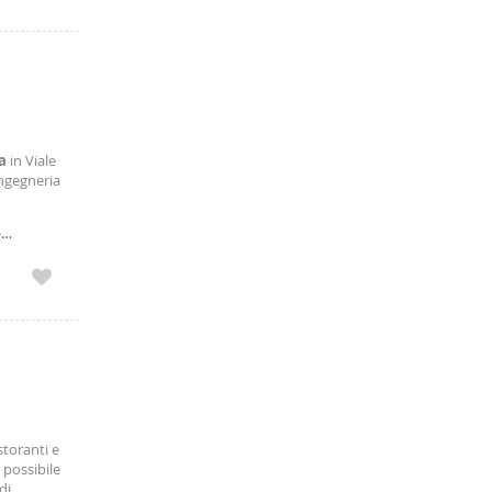
a
in Viale
Ingegneria
tero piano
-
storanti e
 possibile
di