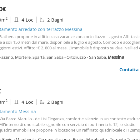
0€
2
0m
4 Loc
2 Bagni
tamento arredato con terrazzo Messina
 athena propone in affitto casa vacanze zona orto liuzzo – agosto Affittasi 
 a soli 150 metri dal mare, disponibile a luglio e agosto. Comodo e accoglien
giorni estivi. Affitto: € 2. 800 al mese. L'immobile è disposto su due livelli ed 
to da: Piano terra: soggiorno con angolo cottura, bagno e veranda. C Primo
Fazzino, Mortelle, Spartà, San Saba - Ortoliuzzo - San Saba,
Messina
da letto, bagno e 2 balconi. Completa la proprietà un posto auto riservato. 
iglie o gruppi che desiderano trascorrere le vacanze vicino al mare in un a
Contatta
 e spazioso.
€
2
8m
4 Loc
2 Bagni
tamento Messina
-69a Parco Marullo - de Lisi Eleganza, comfort e silenzio in un contesto esclus
All'interno di uno stabile signorile con servizio di portineria h. 12, lo studio
uadro immobiliare propone in locazione un raffinato quadrilocale di 128mq
cio interno su un meraviglioso
giardino
contribuisce a creare un'oasi di pace
e Regina Margherita, Circumvallazione - Regina Margherita - Torrente Trapani