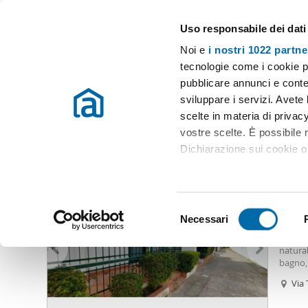
Uso responsabile dei dati
Case e appartamenti in affitto in tutta Italia
Noi e
i nostri 1022 partne
Messina
tecnologie come i cookie p
pubblicare annunci e conten
Inizio
Affitto Messina
Appartamenti Affitto Messina
Affitto 
sviluppare i servizi. Avete l
scelte in materia di privacy
Affitto giardino messina
(48 immobili)
vostre scelte. È possibile
Dichiarazione sui cookie o 
3.50
Con il tuo consenso, vor
16
raccogliere informazio
S
Identificare il tuo dis
Necessari
Villa 
e
(impronte digitali).
Villet
l
natural
Approfondisci come vengono
e
bagno,
dettagli
. Puoi modificare o
al pian
z
Via 
camere 
i
arredat
Utilizziamo i cookie per pe