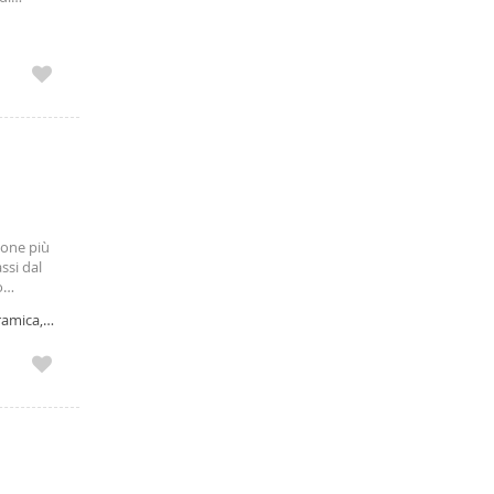
 cerca di
zone più
ssi dal
o
 è così
ramica,