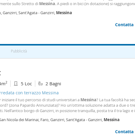
mente sullo Stretto di
Messina
. A piedi o in bici (in dotazione) si raggiungon
nte la nuovissima pista ciclabile che collega Ganzirri a Torre Faro lungo il lago
, Ganzirri, Sant'Agata - Ganzirri,
Messina
, i tipici ristoranti di
Contatta
Pubblicità
€
2
4m
5 Loc
2 Bagni
arredata con terrazzo Messina
r iniziare il tuo percorso di studi universitari a
Messina
? La tua facoltà ha se
ord? (zona Papardo Annunziata)? Ho un'ottima soluzione adatta a due o tr
i. Nell'antico borgo di Ganzirri, in posizione tranquilla, posta tra il tra lago e i
o in locazione una villetta disposta su due piani, con ampi spazi esterni t
San Nicola dei Marinai, Faro, Ganzirri, Sant'Agata - Ganzirri,
Messina
ati. Al Piano terra
Contatta