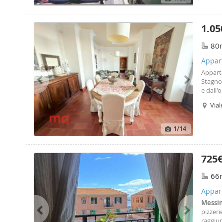
1.05
80
Appar
Appart
Stagno 
e dall'
univers
Vial
terra d
Spe
1
/14
725
66
Appar
Messi
pizzeri
raggiun