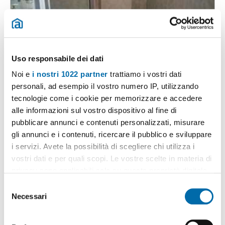
Uso responsabile dei dati
1
/5
Noi e
i nostri 1022 partner
trattiamo i vostri dati
personali, ad esempio il vostro numero IP, utilizzando
400€
Máx. 10km
tecnologie come i cookie per memorizzare e accedere
2
55m
2 Loc
1 Bagno
alle informazioni sul vostro dispositivo al fine di
Via Marchetta, Minissale, Contesse, San Filippo - Contesse,
pubblicare annunci e contenuti personalizzati, misurare
Messina
gli annunci e i contenuti, ricercare il pubblico e sviluppare
Contatta
i servizi. Avete la possibilità di scegliere chi utilizza i
vostri dati e per quali scopi. Le vostre scelte in materia di
privacy sono applicabili solo su questa proprietà digitale
in cui avete effettuato le vostre scelte. È possibile
S
modificare o revocare il proprio consenso in qualsiasi
Necessari
e
momento dalla Dichiarazione sui cookie o facendo clic
l
sull'icona di attivazione della privacy.
e