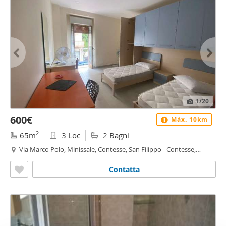
1
/20
600€
Máx. 10km
2
65m
3 Loc
2 Bagni
Via Marco Polo, Minissale, Contesse, San Filippo - Contesse,
Messina
Contatta