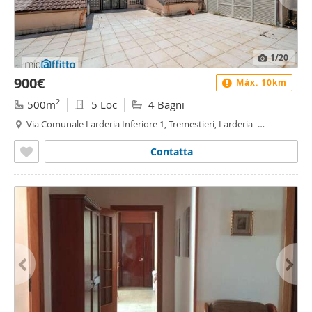
1
/20
900€
Máx. 10km
2
500m
5 Loc
4 Bagni
Via Comunale Larderia Inferiore 1, Tremestieri, Larderia -
Tremestieri - Pistunina, Messina
Contatta