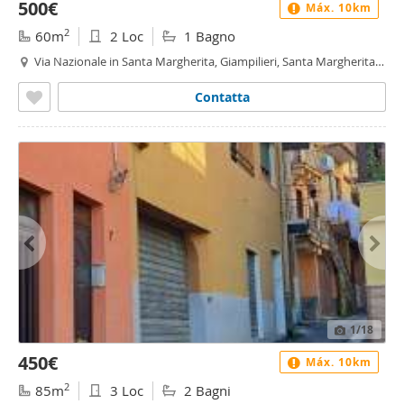
500€
Máx. 10km
2
60m
2 Loc
1 Bagno
Via Nazionale in Santa Margherita, Giampilieri, Santa Margherita,
Mili - Santa Margherita - Santo Stefano, Messina
Contatta
1
/18
450€
Máx. 10km
2
85m
3 Loc
2 Bagni