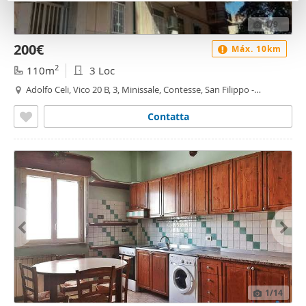
pubblicità e social media, i quali potrebbero combinarle
con altre informazioni che ha fornito loro o che hanno
1
/9
raccolto dal suo utilizzo dei loro servizi.
200€
Máx. 10km
2
110m
3 Loc
Adolfo Celi, Vico 20 B, 3, Minissale, Contesse, San Filippo -
Minissale, Messina
Contatta
1
/14