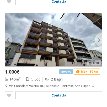
Contatta
1
/20
1.000€
Máx. 10km
NUOVO
2
140m
5 Loc
2 Bagni
Via Consolare Valeria 100, Minissale, Contesse, San Filippo -
Minissale, Messina
Contatta