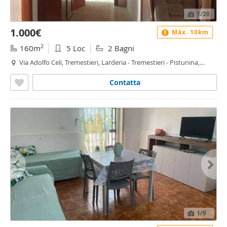
1
/20
1.000€
Máx. 10km
2
160m
5 Loc
2 Bagni
Via Adolfo Celi, Tremestieri, Larderia - Tremestieri - Pistunina,
Messina
Contatta
1
/9