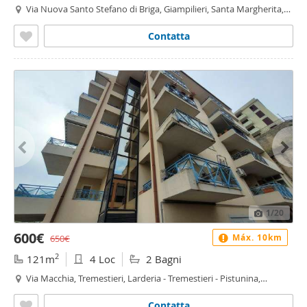
Via Nuova Santo Stefano di Briga, Giampilieri, Santa Margherita,
Mili - Santa Margherita - Santo Stefano, Messina
Contatta
1
/20
600€
Máx. 10km
650€
2
121m
4 Loc
2 Bagni
Via Macchia, Tremestieri, Larderia - Tremestieri - Pistunina,
Messina
Contatta