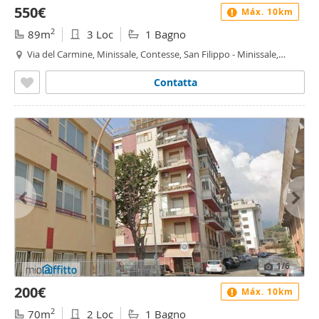
550€
Máx. 10km
2
89m
3 Loc
1 Bagno
Via del Carmine, Minissale, Contesse, San Filippo - Minissale,
Messina
Contatta
1
/6
200€
Máx. 10km
2
70m
2 Loc
1 Bagno