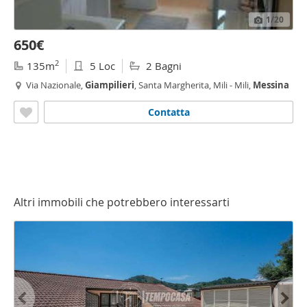
1
/20
650€
2
135m
5 Loc
2 Bagni
Via Nazionale,
Giampilieri
, Santa Margherita, Mili - Mili,
Messina
Contatta
Altri immobili che potrebbero interessarti