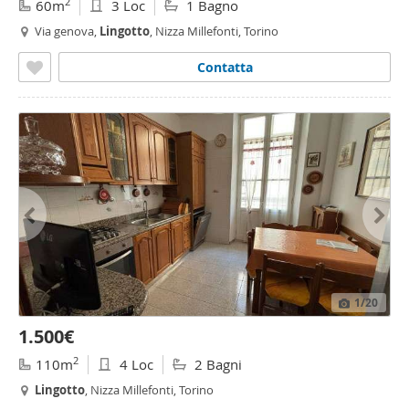
2
60m
3 Loc
1 Bagno
Via genova,
Lingotto
, Nizza Millefonti, Torino
Contatta
1
/20
1.500€
2
110m
4 Loc
2 Bagni
Lingotto
, Nizza Millefonti, Torino