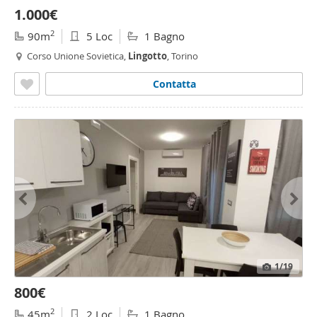
1.000€
2
90m
5 Loc
1 Bagno
Corso Unione Sovietica,
Lingotto
, Torino
Contatta
1
/19
800€
2
45m
2 Loc
1 Bagno