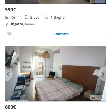
1
/10
590€
2
45m
2 Loc
1 Bagno
Lingotto
, Torino
Contatta
1
/16
600€