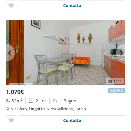
Contatta
1
/11
1.070€
NUOVO
2
52m
2 Loc
1 Bagno
Via Ellero,
Lingotto
, Nizza Millefonti, Torino
Contatta