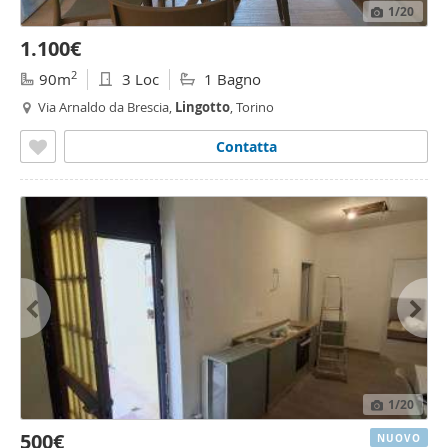
1
/20
1.100€
2
90m
3 Loc
1 Bagno
Via Arnaldo da Brescia,
Lingotto
, Torino
Contatta
1
/20
500€
NUOVO