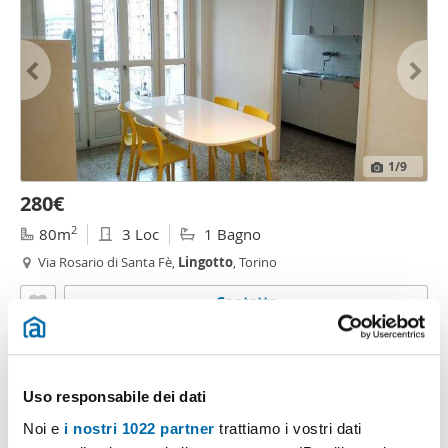
1
/9
280€
2
80m
3 Loc
1 Bagno
Via Rosario di Santa Fè,
Lingotto
, Torino
Contatta
Uso responsabile dei dati
Noi e
i nostri 1022 partner
trattiamo i vostri dati