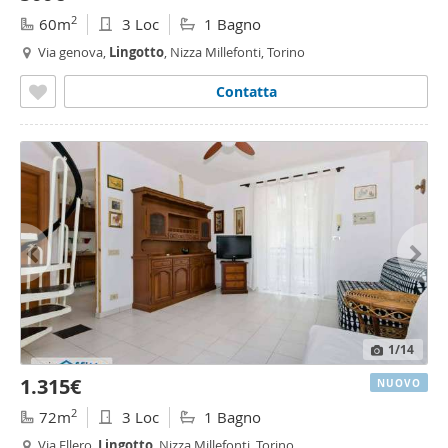
2
60m
3 Loc
1 Bagno
Via genova,
Lingotto
, Nizza Millefonti, Torino
Contatta
1
/14
1.315€
NUOVO
2
72m
3 Loc
1 Bagno
Via Ellero,
Lingotto
, Nizza Millefonti, Torino