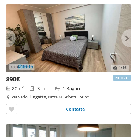
1
/16
890€
NUOVO
2
80m
3 Loc
1 Bagno
Via Vado,
Lingotto
, Nizza Millefonti, Torino
Contatta