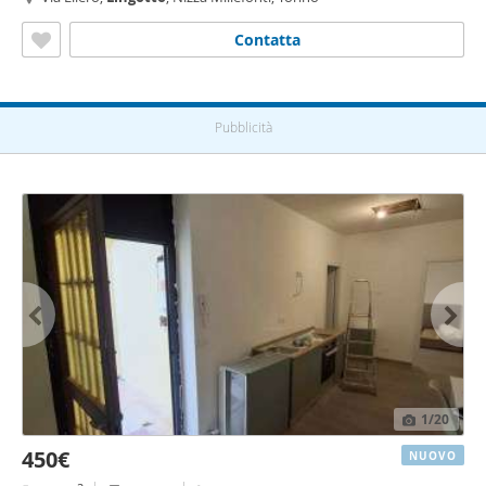
Contatta
Pubblicità
1
/20
450€
NUOVO