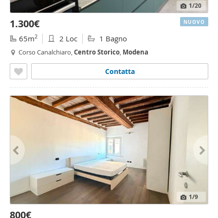
1
/20
1.300€
NUOVO
2
65m
2 Loc
1 Bagno
Corso Canalchiaro,
Centro
Storico
,
Modena
Contatta
1
/9
800€