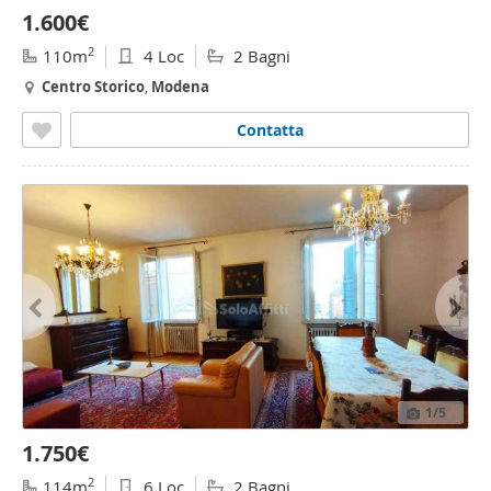
1.600€
2
110m
4 Loc
2 Bagni
Centro
Storico
,
Modena
Contatta
1
/5
1.750€
2
114m
6 Loc
2 Bagni