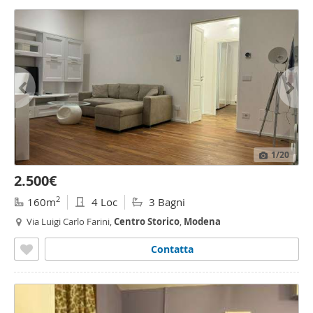
1
/20
2.500€
2
160m
4 Loc
3 Bagni
Via Luigi Carlo Farini,
Centro
Storico
,
Modena
Contatta