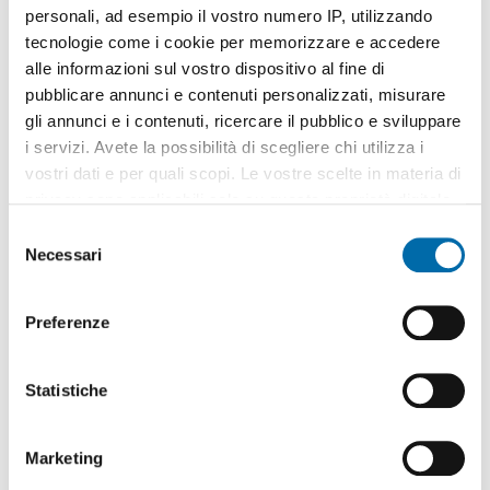
personali, ad esempio il vostro numero IP, utilizzando
tecnologie come i cookie per memorizzare e accedere
alle informazioni sul vostro dispositivo al fine di
pubblicare annunci e contenuti personalizzati, misurare
gli annunci e i contenuti, ricercare il pubblico e sviluppare
1
/8
i servizi. Avete la possibilità di scegliere chi utilizza i
920€
vostri dati e per quali scopi. Le vostre scelte in materia di
2
90m
4 Loc
1 Bagno
privacy sono applicabili solo su questa proprietà digitale
in cui avete effettuato le vostre scelte. È possibile
Viale Buon Pastore, Buon Pastore , Buon Pastore - Parco
S
Amendola,
Modena
modificare o revocare il proprio consenso in qualsiasi
Necessari
e
Contatta
momento dalla Dichiarazione sui cookie o facendo clic
l
sull'icona di attivazione della privacy.
e
Preferenze
z
Con il tuo consenso, vorremmo anche:
i
raccogliere informazioni sulla tua posizione
o
Statistiche
geografica, con un'approssimazione di qualche
n
metro,
e
Marketing
Identificare il tuo dispositivo, scansionandolo
d