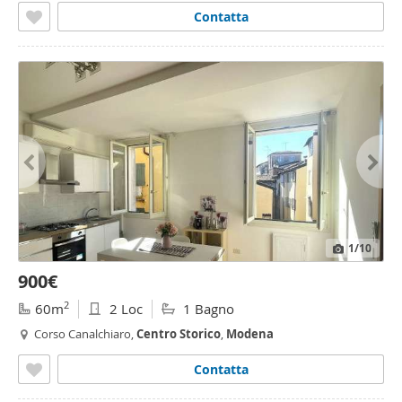
Contatta
1
/10
900€
2
60m
2 Loc
1 Bagno
Corso Canalchiaro,
Centro
Storico
,
Modena
Contatta