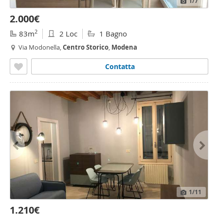
1
/7
2.000€
2
83m
2 Loc
1 Bagno
Via Modonella,
Centro
Storico
,
Modena
Contatta
1
/11
1.210€