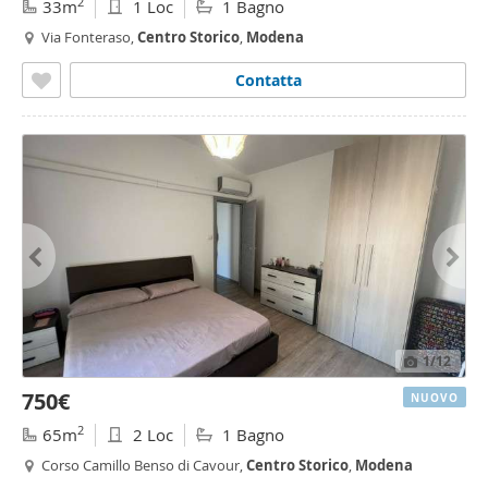
2
33m
1 Loc
1 Bagno
Via Fonteraso,
Centro
Storico
,
Modena
Contatta
1
/12
750€
NUOVO
2
65m
2 Loc
1 Bagno
Corso Camillo Benso di Cavour,
Centro
Storico
,
Modena