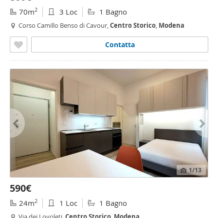
2
70m
3 Loc
1 Bagno
Corso Camillo Benso di Cavour,
Centro
Storico
,
Modena
Contatta
1
/13
590€
2
24m
1 Loc
1 Bagno
Via dei Lovoleti,
Centro
Storico
,
Modena