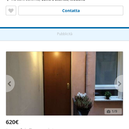
Contatta
Pubblicità
1
/9
620€