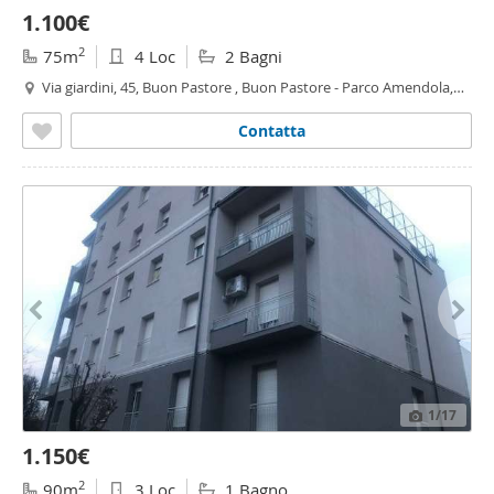
1.100€
2
75m
4 Loc
2 Bagni
Via giardini, 45, Buon Pastore , Buon Pastore - Parco Amendola,
Modena
Contatta
1
/17
1.150€
2
90m
3 Loc
1 Bagno