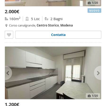
1
/20
2.000€
NUOVO
2
160m
5 Loc
2 Bagni
Corso canalgrande,
Centro
Storico
,
Modena
Contatta
1
/20
1.200€