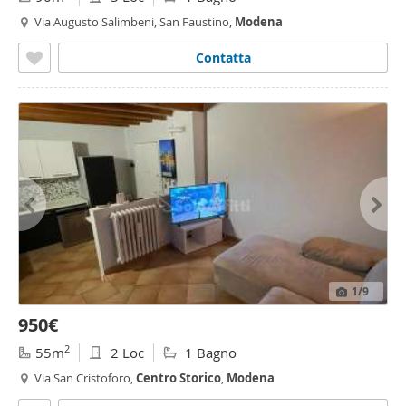
Via Augusto Salimbeni, San Faustino,
Modena
Contatta
1
/9
950€
2
55m
2 Loc
1 Bagno
Via San Cristoforo,
Centro
Storico
,
Modena