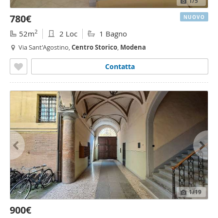
1
/5
780€
NUOVO
2
52m
2 Loc
1 Bagno
Via Sant'Agostino,
Centro
Storico
,
Modena
Contatta
1
/19
900€