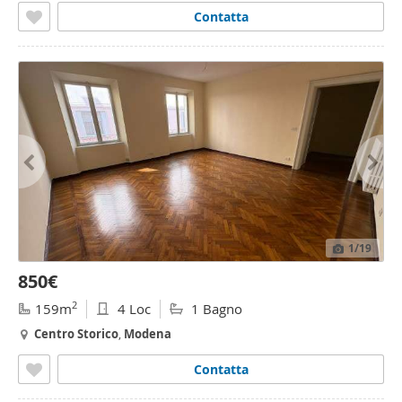
Contatta
1
/19
850€
2
159m
4 Loc
1 Bagno
Centro
Storico
,
Modena
Contatta