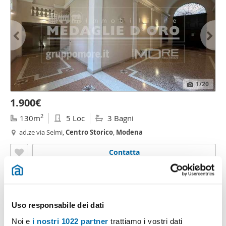
1
/20
1.900€
2
130m
5 Loc
3 Bagni
ad.ze via Selmi,
Centro
Storico
,
Modena
Contatta
Uso responsabile dei dati
Noi e
i nostri 1022 partner
trattiamo i vostri dati