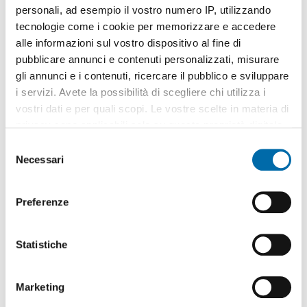
personali, ad esempio il vostro numero IP, utilizzando
tecnologie come i cookie per memorizzare e accedere
alle informazioni sul vostro dispositivo al fine di
pubblicare annunci e contenuti personalizzati, misurare
gli annunci e i contenuti, ricercare il pubblico e sviluppare
1
/20
i servizi. Avete la possibilità di scegliere chi utilizza i
2.780€
vostri dati e per quali scopi. Le vostre scelte in materia di
2
140m
6 Loc
2 Bagni
privacy sono applicabili solo su questa proprietà digitale
in cui avete effettuato le vostre scelte. È possibile
via Selmi,
Centro
Storico
,
Modena
S
modificare o revocare il proprio consenso in qualsiasi
Necessari
e
Contatta
momento dalla Dichiarazione sui cookie o facendo clic
l
sull'icona di attivazione della privacy.
e
Preferenze
z
Con il tuo consenso, vorremmo anche:
i
raccogliere informazioni sulla tua posizione
o
Statistiche
geografica, con un'approssimazione di qualche
n
metro,
e
Marketing
Identificare il tuo dispositivo, scansionandolo
d