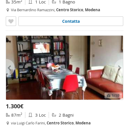
2
35m
1 Loc
1 Bagno
Via Bernardino Ramazzini,
Centro
Storico
,
Modena
Contatta
1
/10
1.300€
2
87m
3 Loc
2 Bagni
via Luigi Carlo Farini,
Centro
Storico
,
Modena