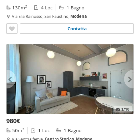
2
130m
4 Loc
1 Bagno
Via Elia Rainusso, San Faustino,
Modena
Contatta
1
/10
980€
2
50m
1 Loc
1 Bagno
Via Sant'Eufemia,
Centro
Storico
,
Modena