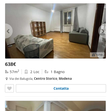
1
/19
638€
2
57m
2 Loc
1 Bagno
Via dei Balugola,
Centro
Storico
,
Modena
Contatta