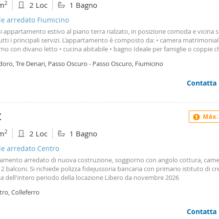
2
m
2 Loc
1 Bagno
n un’abitazione dal fascino storico.
le arredato Fiumicino
si appartamento estivo al piano terra rialzato, in posizione comoda e vicina s
utti i principali servizi. L’appartamento è composto da: • camera matrimonial
no con divano letto • cucina abitabile • bagno Ideale per famiglie o coppie c
 comfort e tranquillità per le vacanze estive. Prezzi comprensivi di utenze:?
doro, Tre Denari, Passo Oscuro - Passo Oscuro, Fiumicino
? Luglio: €2. 500? Agosto: €2. 500
Contatta
€
Máx.
2
m
2 Loc
1 Bagno
le arredato Centro
amento arredato di nuova costruzione, soggiorno con angolo cottura, came
2 balconi. Si richiede polizza fidejussoria bancaria con primario istituto di cr
a dell'intero periodo della locazione Libero da novembre 2026
ro, Colleferro
Contatta