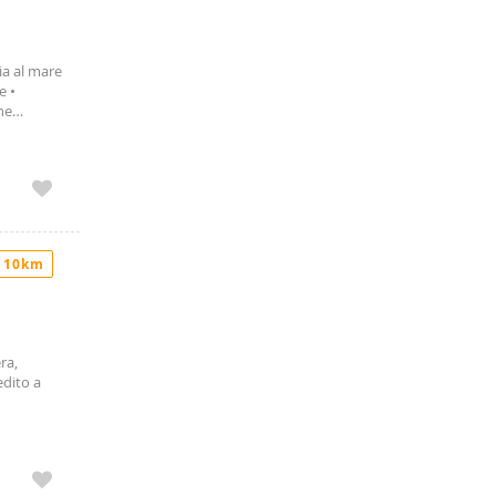
ia al mare
e •
he
 Giugno:
 10km
ra,
edito a