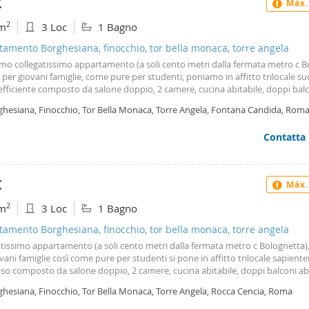
€
Máx.
2
m
3 Loc
1 Bagno
amento Borghesiana, finocchio, tor bella monaca, torre angela
amo collegatissimo appartamento (a soli cento metri dalla fermata metro c 
e per giovani famiglie, come pure per studenti, poniamo in affitto trilocale su
fficiente composto da salone doppio, 2 camere, cucina abitabile, doppi bal
li, termo autonomo, infissi in alluminio, con supermercati, scuole e trasporti
ghesiana, Finocchio, Tor Bella Monaca, Torre Angela, Fontana Candida, Rom
aurbani (a soli 100 metri) molto vicini. Per chi vuole una zona tranquilla, ma 
spendere molto. Possibile assistenza tecnica per eventuale personalizzazion
Contatta
tamento che può essere abitato sin da subito.
€
Máx.
2
m
3 Loc
1 Bagno
amento Borghesiana, finocchio, tor bella monaca, torre angela
tissimo appartamento (a soli cento metri dalla fermata metro c Bolognetta),
vani famiglie così come pure per studenti si pone in affitto trilocale sapien
so composto da salone doppio, 2 camere, cucina abitabile, doppi balconi abit
tonomo, infissi in alluminio, vicino a supermercati e scuole e trasporti urb
ghesiana, Finocchio, Tor Bella Monaca, Torre Angela, Rocca Cencia, Roma
bani (a soli 100 metri) per chi vuole una zona tranquilla ma collegata senza
 Possibile assistenza tecnica per eventuale personalizzazione l’appartament