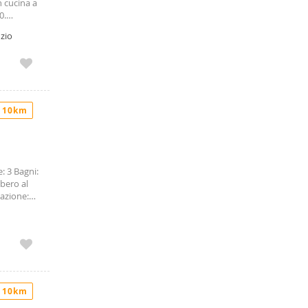
 cucina a
0.
nzio
 10km
: 3 Bagni:
bero al
vazione:
i
ascensore
 letto,
n’ottima
 autonomo
tamente
trategica
 10km
E’
osi di