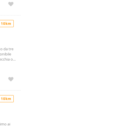
 10km
o da tre
onibile
ecchia o
 10km
simo ai