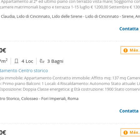
, Appartamento al 2° ed ultimo piano con terrazzo vista mare; Soggiorno con
 camere matrimoniali bagno e terrazza 1-15 luglio € 1200,00 Settembre € 130
e € 250 - consumi e pulizia 150€.
a Claudia, Lido di Cincinnato, Lido delle Sirene - Lido di Cincinnato - Sirene, A
Contatta
0€
Máx.
2
7m
4 Loc
3 Bagni
tamento Centro storico
gia immobile: Appartamento Contratto immobile: Affitto mq: 137 mq Camere
: Primo piano Balconi: 1 Locali: 4 Riscaldamento: Autonomo Stato attuale: Li
Esposizione: Doppia Classe energetica: g Età costruzione: 1900 Stato conser
turato Cucina: Abitabile Nella suggestiva zona del Colosseo, via dei Santissim
ro Storico, Colosseo - Fori Imperiali, Roma
, al primo piano di un elegante palazzo storico risalente al 1800, dotato di 
iamo in vendita appartamento composto da ingresso, salone, tre camere da
Contatta
con balcone, e tripli servizi. L’esposizione doppia dell’immobile garantisce u
sità in ogni stanza, rendendolo accogliente e piacevole. Il riscaldamento è
no. L’immobile è disponibile dal primo maggio e viene consegnato comple
tturato ed eventualmente anche completamente arredato. La sua posizione s
0€
Máx.
e di vivere la città al massimo, godendo della sua storia e della sua cultura. 
ma opportunità per chi desidera vivere in uno dei quartieri più belli e prestigi