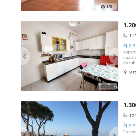
essere
1
/5
1.20
11
Appar
Apparta
quattro
da subi
via wh
Matt
1
/20
1.30
10
Appar
Prenota