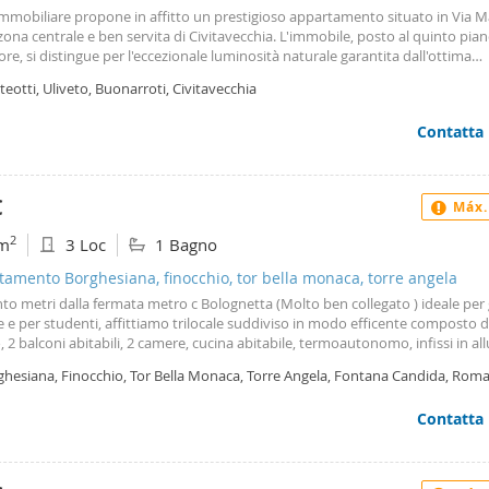
Immobiliare propone in affitto un prestigioso appartamento situato in Via M
zona centrale e ben servita di Civitavecchia. L'immobile, posto al quinto pia
re, si distingue per l'eccezionale luminosità naturale garantita dall'ottima
ione. Caratteristiche Principali: l’appartamento, di generosa metratura, vien
eotti, Uliveto, Buonarroti, Civitavecchia
edato, offrendo la massima libertà di personalizzazione degli spazi: Zona Gi
ngresso di rappresentanza, salone accogliente con accesso a un balcone vivi
Contatta
 cucina abitabile dotata di un secondo balcone di servizio. Zona Notte: Du
e camere da letto. Servizi: Bagno padronale con vasca e pratico ripostiglio. 
damento autonomo per una gestione efficiente dei consumi. Perché sceglier
'altezza del piano e la doppia esposizione rendono gli ambienti ariosi e pieni 
€
Máx.
per chi cerca una soluzione abitativa confortevole in un contesto signorile.  I
amenti Per scoprire questa soluzione e prenotare una visita, contatta Giuli
2
m
3 Loc
1 Bagno
elefono: Email: Sede: Via Achille Montanucci, 15 - Civitavecchia (rm) Gorla Im
nza e professionalità al servizio dei vostri progetti di casa. Offriamo assisten
amento Borghesiana, finocchio, tor bella monaca, torre angela
tuale, consulenze finanziarie e tecniche, e valutazioni di mercato gratuite.
nto metri dalla fermata metro c Bolognetta (Molto ben collegato ) ideale per
e e per studenti, affittiamo trilocale suddiviso in modo efficente composto 
 2 balconi abitabili, 2 camere, cucina abitabile, termoautonomo, infissi in al
ermercati, scuole e trasporti urbani ed extraurbani (a soli 100 metri) molto v
ghesiana, Finocchio, Tor Bella Monaca, Torre Angela, Fontana Candida, Rom
le una zona tranquilla ma collegata senza spendere molto. Possibile assiste
a per eventuale personalizzazione ed allestimento dell’appartamento. Può es
Contatta
 sin da subito.