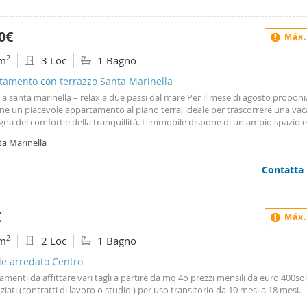
0€
Máx.
2
m
3 Loc
1 Bagno
tamento con terrazzo Santa Marinella
a santa marinella – relax a due passi dal mare Per il mese di agosto propon
ne un piacevole appartamento al piano terra, ideale per trascorrere una va
egna del comfort e della tranquillità. L'immobile dispone di un ampio spazio 
, con pavimentazione e giardino pensato per vivere al meglio le giornate esti
ta Marinella
zo, con pavimentazione nuova, ospita una comoda zona pranzo e cena, prot
a sole, oltre a un pratico angolo lavanderia esterno. All'interno troviamo un
Contatta
so soggiorno con angolo cottura e divano letto, una camera matrimoniale, 
tta e un bagno finestrato di generose dimensioni. La casa è dotata di risca
tonomo, zanzariere e inferriate su tutti gli infissi, offrendo comfort e sicur
tamento gode di un pratico doppio accesso, sia direttamente dal giardino si
€
Máx.
ndominiale. è inserito in una graziosa palazzina in cortina recentemente
turata, composta da soli 10 appartamenti, in un contesto riservato e partic
2
m
2 Loc
1 Bagno
oso, senza il disturbo del passaggio dei treni. A 5 minuti a piedi dal mare e dal
e del treno. La soluzione ideale per chi desidera vivere l'estate a Santa Marin
le arredato Centro
e rilassante, con ampi spazi esterni e tutti i servizi facilmente raggiungibili.
menti da affittare vari tagli a partire da mq 4o prezzi mensili da euro 400so
ziati (contratti di lavoro o studio ) per uso transitorio da 10 mesi a 18 mesi.