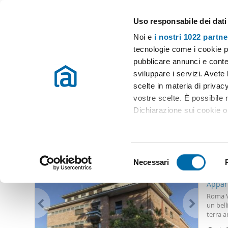
Uso responsabile dei dati
Case e appartamenti in affitto in tutta Italia
Noi e
i nostri 1022 partne
Roma
tecnologie come i cookie p
pubblicare annunci e conten
Inizio
Affitto Roma
Appartamenti Affitto Roma
Affitto box co
sviluppare i servizi. Avete l
scelte in materia di privacy
Affitto box colle salario Roma
(0 immobili)
vostre scelte. È possibile
Dichiarazione sui cookie o 
Altri immobili che potrebbero interessarti
Con il tuo consenso, vor
3.00
raccogliere informazio
S
Identificare il tuo dis
Necessari
e
25
(impronte digitali).
l
Appar
Approfondisci come vengono
e
Roma V
dettagli
. Puoi modificare o
z
un bell
terra 
i
ed un 
Utilizziamo i cookie per pe