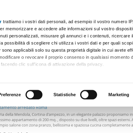
r
trattiamo i vostri dati personali, ad esempio il vostro numero IP
Prezzo
Superficie
Locali
Più filtri - 1
er memorizzare e accedere alle informazioni sul vostro dispositiv
uti personalizzati, misurare gli annunci e i contenuti, ricercare i
lle salario Roma
a possibilità di scegliere chi utilizza i vostri dati e per quali scop
 sono applicabili solo su questa proprietà digitale in cui avete eff
Ordine Mioaffitto
 modificare o revocare il proprio consenso in qualsiasi momento d
facendo clic sull'icona di attivazione della privacy.
remmo anche:
0€
ni sulla tua posizione geografica, con un'approssimazione di qu
Máx.
positivo, scansionandolo attivamente alla ricerca di caratteristiche
Preferenze
Statistiche
Marketing
2
0m
6 Loc
3 Bagni
tamento arredato Roma
 elaborati i tuoi dati personali e imposta le tue preferenze nell
ia della Mendola, Cortina d'ampezzo, in un elegante palazzo proponiamo in 
 ritirare il tuo consenso in qualsiasi momento dalla Dichiarazion
issimo appartamento di 200 mq. , disposto su due livelli, oltre spazi esterni. 
ampio salone con zona pranzo, bellissima e spaziosa cucina completamente 
bagno. Al primo piano quattro camere da letto, due bagni ed un balcone. Co
rsonalizzare contenuti ed annunci, per fornire funzionalità dei so