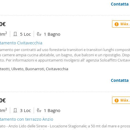
Contatta
 abitato sin da subito. Affitto Appartamento a Roma.
0€
Máx.
2
0m
5 Loc
1 Bagno
tamento Civitavecchia
mento per contratti ad uso foresteria transitori e transitori lunghi compost
 camere ampia cucina abitabile, un bagno, due balconi e un ripostiglio. Disp
to. Per informazioni e appuntamenti rivolgersi all' agenzia Soloaffitti Civitav
atsapp al numero.
eotti, Uliveto, Buonarroti, Civitavecchia
Contatta
0€
Máx.
2
0m
3 Loc
1 Bagno
tamento con terrazzo Anzio
to - Anzio Lido delle Sirene - Locazione Stagionale; a 50 mt dal mare e pros