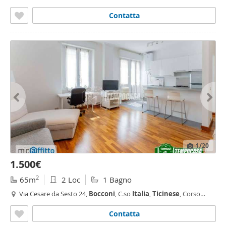
Milano
Contatta
1
/20
1.500€
2
65m
2 Loc
1 Bagno
Via Cesare da Sesto 24,
Bocconi
, C.so
Italia
,
Ticinese
, Corso
Genova, Milano
Contatta