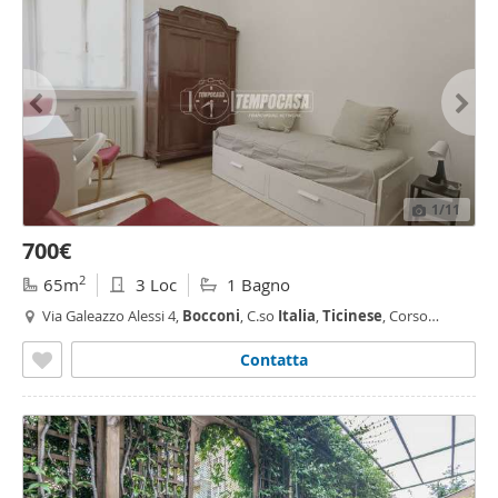
1
/11
700€
2
65m
3 Loc
1 Bagno
Via Galeazzo Alessi 4,
Bocconi
, C.so
Italia
,
Ticinese
, Corso
Genova, Milano
Contatta