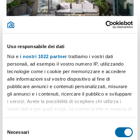
1
/20
8.500€
2
180m
5 Loc
3 Bagni
Uso responsabile dei dati
Viale Papiniano,
Bocconi
, C.so
Italia
,
Ticinese
, Corso Genova,
Noi e
i nostri 1022 partner
trattiamo i vostri dati
Milano
personali, ad esempio il vostro numero IP, utilizzando
Contatta
tecnologie come i cookie per memorizzare e accedere
alle informazioni sul vostro dispositivo al fine di
pubblicare annunci e contenuti personalizzati, misurare
gli annunci e i contenuti, ricercare il pubblico e sviluppare
i servizi. Avete la possibilità di scegliere chi utilizza i
vostri dati e per quali scopi. Le vostre scelte in materia di
privacy sono applicabili solo su questa proprietà digitale
in cui avete effettuato le vostre scelte. È possibile
S
modificare o revocare il proprio consenso in qualsiasi
Necessari
e
momento dalla Dichiarazione sui cookie o facendo clic