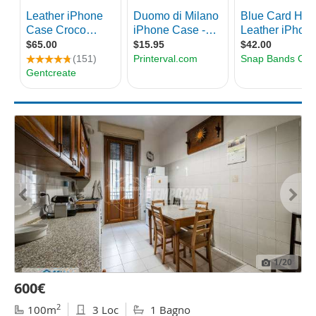
1
/20
600€
2
100m
3 Loc
1 Bagno