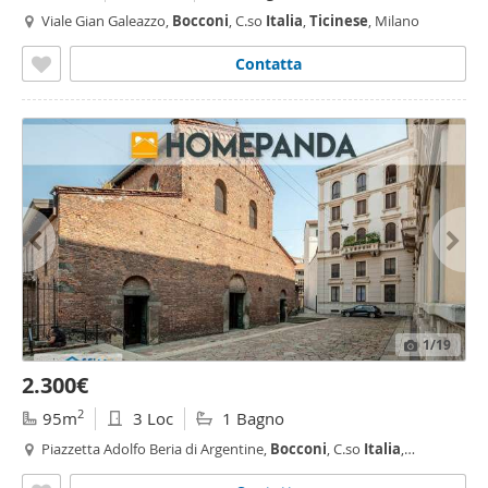
Viale Gian Galeazzo,
Bocconi
, C.so
Italia
,
Ticinese
, Milano
Contatta
1
/19
2.300€
2
95m
3 Loc
1 Bagno
Piazzetta Adolfo Beria di Argentine,
Bocconi
, C.so
Italia
,
Ticinese
, Corso Genova, Milano