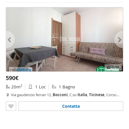
1
/15
590€
2
20m
1 Loc
1 Bagno
Via gaudenzio ferrari 12,
Bocconi
, C.so
Italia
,
Ticinese
, Corso
Genova, Milano
Contatta