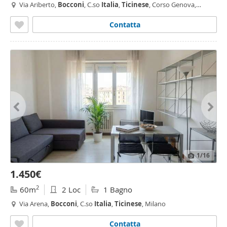
Via Ariberto,
Bocconi
, C.so
Italia
,
Ticinese
, Corso Genova,
Milano
Contatta
1
/16
1.450€
2
60m
2 Loc
1 Bagno
Via Arena,
Bocconi
, C.so
Italia
,
Ticinese
, Milano
Contatta