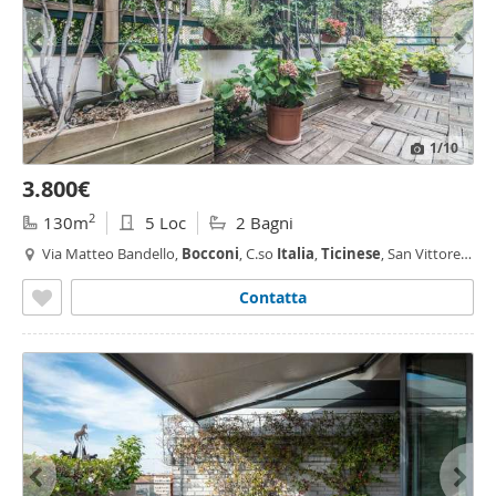
1
/10
3.800€
2
130m
5 Loc
2 Bagni
Via Matteo Bandello,
Bocconi
, C.so
Italia
,
Ticinese
, San Vittore,
Milano
Contatta