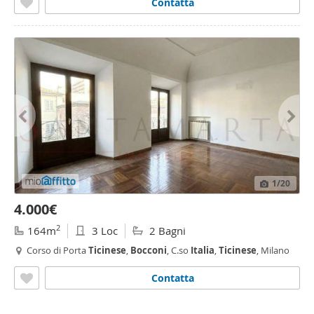
Contatta
1
/20
4.000€
2
164m
3 Loc
2 Bagni
Corso di Porta
Ticinese
,
Bocconi
, C.so
Italia
,
Ticinese
, Milano
Contatta