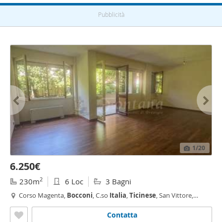
Pubblicità
1
/20
6.250€
2
230m
6 Loc
3 Bagni
Corso Magenta,
Bocconi
, C.so
Italia
,
Ticinese
, San Vittore,
Milano
Contatta