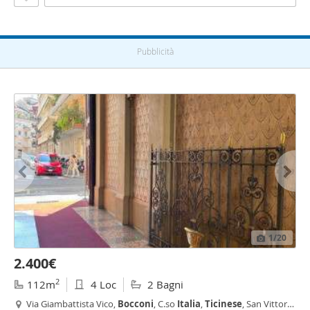
Pubblicità
1
/20
2.400€
2
112m
4 Loc
2 Bagni
Via Giambattista Vico,
Bocconi
, C.so
Italia
,
Ticinese
, San Vittore,