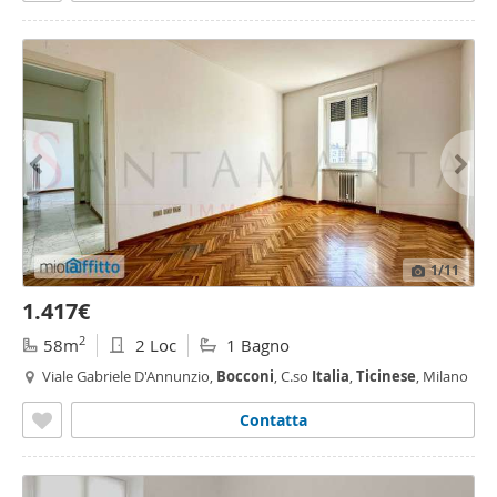
1
/11
1.417€
2
58m
2 Loc
1 Bagno
Viale Gabriele D'Annunzio,
Bocconi
, C.so
Italia
,
Ticinese
, Milano
Contatta