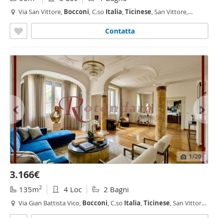
Via San Vittore,
Bocconi
, C.so
Italia
,
Ticinese
, San Vittore,
Milano
Contatta
1
/20
3.166€
2
135m
4 Loc
2 Bagni
Via Gian Battista Vico,
Bocconi
, C.so
Italia
,
Ticinese
, San Vittore,
Milano