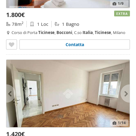
1
/9
1.800€
EXTRA
2
78m
1 Loc
1 Bagno
Corso di Porta
Ticinese
,
Bocconi
, C.so
Italia
,
Ticinese
, Milano
Contatta
1
/14
1.420€