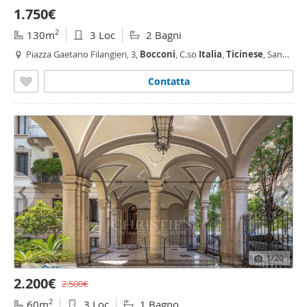
1.750€
2
130m
3 Loc
2 Bagni
Piazza Gaetano Filangieri, 3,
Bocconi
, C.so
Italia
,
Ticinese
, San
Vittore, Milano
Contatta
1
/20
2.200€
2.500€
2
60m
3 Loc
1 Bagno