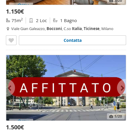
1
/20
1.150€
2
75m
2 Loc
1 Bagno
Viale Gian Galeazzo,
Bocconi
, C.so
Italia
,
Ticinese
, Milano
Contatta
1
/20
1.500€