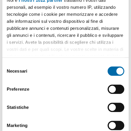
Noi e
i nostri 1022 partner
trattiamo i vostri dati
personali, ad esempio il vostro numero IP, utilizzando
tecnologie come i cookie per memorizzare e accedere
alle informazioni sul vostro dispositivo al fine di
pubblicare annunci e contenuti personalizzati, misurare
1
/15
gli annunci e i contenuti, ricercare il pubblico e sviluppare
1.833€
i servizi. Avete la possibilità di scegliere chi utilizza i
vostri dati e per quali scopi. Le vostre scelte in materia di
2
60m
2 Loc
1 Bagno
privacy sono applicabili solo su questa proprietà digitale
Via Zenale,
Bocconi
, C.so
Italia
,
Ticinese
, San Vittore, Milano
in cui avete effettuato le vostre scelte. È possibile
S
modificare o revocare il proprio consenso in qualsiasi
Necessari
Contatta
e
momento dalla Dichiarazione sui cookie o facendo clic
l
sull'icona di attivazione della privacy.
e
Preferenze
z
Con il tuo consenso, vorremmo anche:
i
raccogliere informazioni sulla tua posizione
o
Statistiche
geografica, con un'approssimazione di qualche
n
metro,
e
Marketing
Identificare il tuo dispositivo, scansionandolo
d