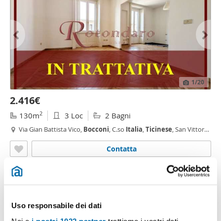
1
/20
2.416€
2
130m
3 Loc
2 Bagni
Via Gian Battista Vico,
Bocconi
, C.so
Italia
,
Ticinese
, San Vittore,
Milano
Contatta
Uso responsabile dei dati