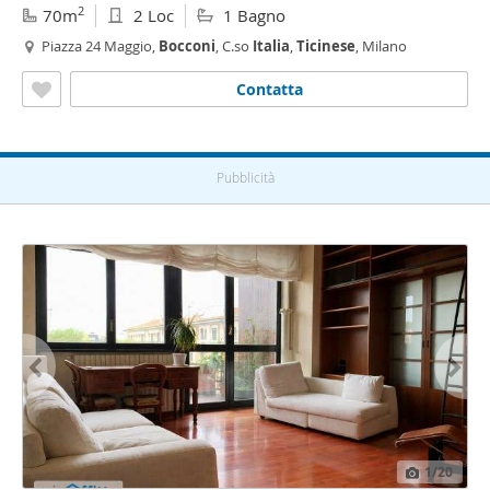
2
70m
2 Loc
1 Bagno
Piazza 24 Maggio,
Bocconi
, C.so
Italia
,
Ticinese
, Milano
Contatta
Pubblicità
1
/20