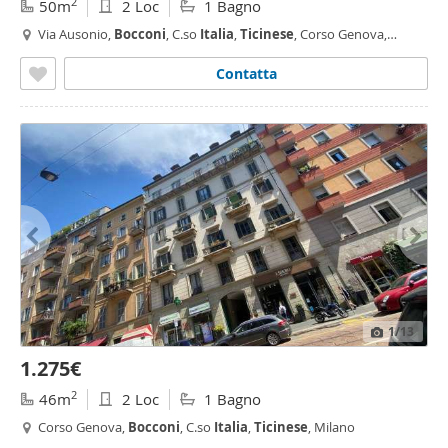
2
50m
2 Loc
1 Bagno
Via Ausonio,
Bocconi
, C.so
Italia
,
Ticinese
, Corso Genova,
Milano
Contatta
1
/13
1.275€
2
46m
2 Loc
1 Bagno
Corso Genova,
Bocconi
, C.so
Italia
,
Ticinese
, Milano