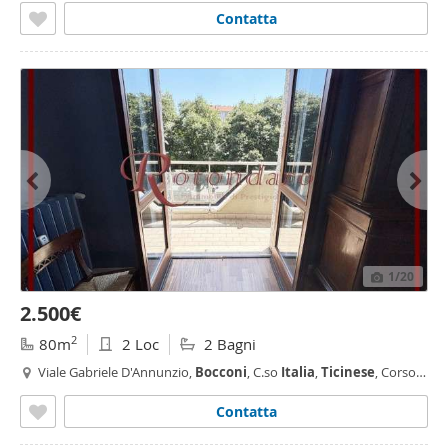
Contatta
1
/20
2.500€
2
80m
2 Loc
2 Bagni
Viale Gabriele D'Annunzio,
Bocconi
, C.so
Italia
,
Ticinese
, Corso
Genova, Milano
Contatta