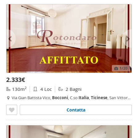
1
/20
2.333€
2
130m
4 Loc
2 Bagni
Via Gian Battista Vico,
Bocconi
, C.so
Italia
,
Ticinese
, San Vittore,
Milano
Contatta