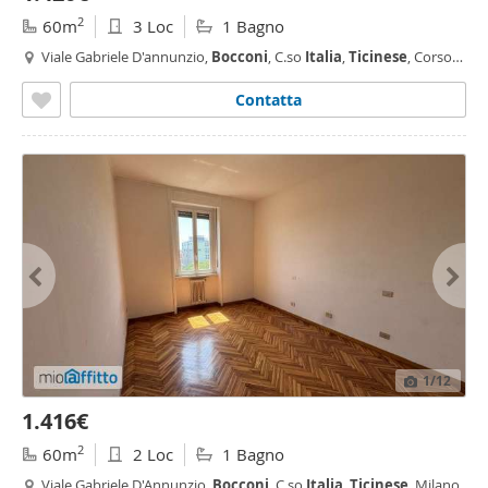
2
60m
3 Loc
1 Bagno
Viale Gabriele D'annunzio,
Bocconi
, C.so
Italia
,
Ticinese
, Corso
Genova, Milano
Contatta
1
/12
1.416€
2
60m
2 Loc
1 Bagno
Viale Gabriele D'Annunzio,
Bocconi
, C.so
Italia
,
Ticinese
, Milano