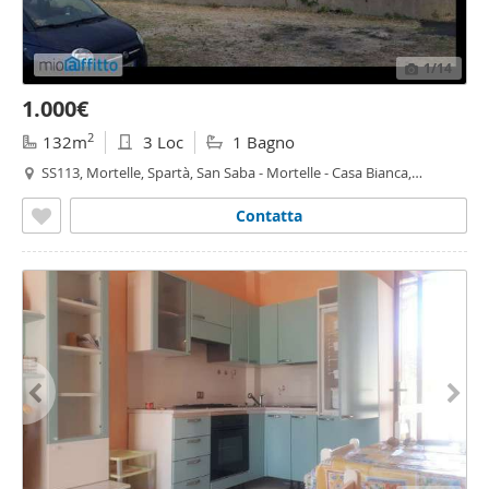
1
/14
1.000€
2
132m
3 Loc
1 Bagno
SS113, Mortelle, Spartà, San Saba - Mortelle - Casa Bianca,
Messina
Contatta