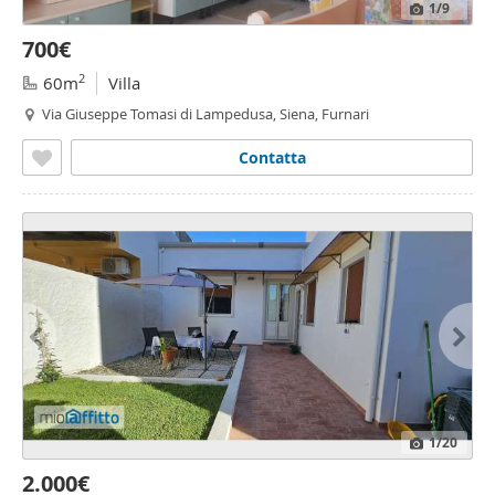
1
/9
700€
2
60m
Villa
Via Giuseppe Tomasi di Lampedusa, Siena, Furnari
Contatta
1
/20
2.000€