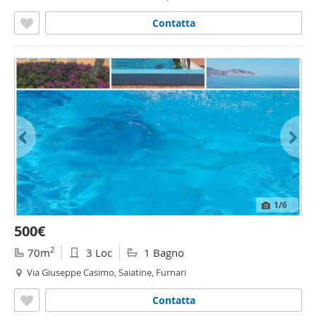
Bianca, Messina
Contatta
1
/6
500€
2
70m
3 Loc
1 Bagno
Via Giuseppe Casimo, Saiatine, Furnari
Contatta