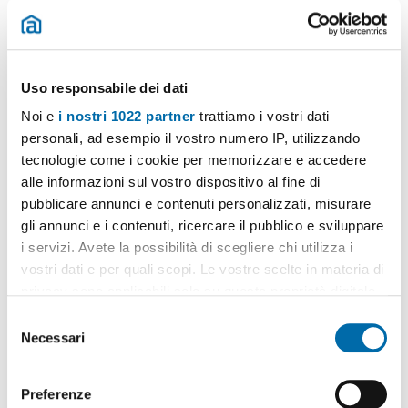
Uso responsabile dei dati
1
/20
Noi e
i nostri 1022 partner
trattiamo i vostri dati
personali, ad esempio il vostro numero IP, utilizzando
10.000€
tecnologie come i cookie per memorizzare e accedere
2
180m
6 Loc
3 Bagni
alle informazioni sul vostro dispositivo al fine di
San Teodoro
pubblicare annunci e contenuti personalizzati, misurare
gli annunci e i contenuti, ricercare il pubblico e sviluppare
Contatta
i servizi. Avete la possibilità di scegliere chi utilizza i
vostri dati e per quali scopi. Le vostre scelte in materia di
privacy sono applicabili solo su questa proprietà digitale
in cui avete effettuato le vostre scelte. È possibile
S
modificare o revocare il proprio consenso in qualsiasi
Necessari
e
momento dalla Dichiarazione sui cookie o facendo clic
l
sull'icona di attivazione della privacy.
e
Preferenze
z