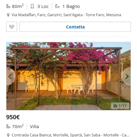
2
80m
3 Loc
1 Bagno
Via Madaffari, Faro, Ganzirri, Sant'Agata - Torre Faro, Messina
Contatta
1
/11
950€
2
70m
Villa
Contrada Casa Bianca, Mortelle, Spartà, San Saba - Mortelle - Casa