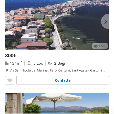
1
/20
800€
2
134m
5 Loc
2 Bagni
Via San Nicola dei Marinai, Faro, Ganzirri, Sant'Agata - Ganzirri,
Messina
Contatta