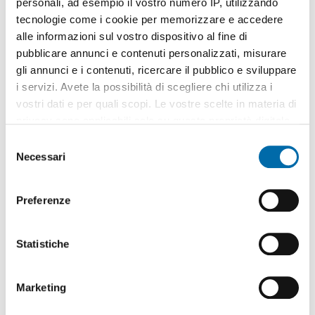
personali, ad esempio il vostro numero IP, utilizzando
1
/16
tecnologie come i cookie per memorizzare e accedere
1.500€
alle informazioni sul vostro dispositivo al fine di
2
265m
6 Loc
4 Bagni
pubblicare annunci e contenuti personalizzati, misurare
gli annunci e i contenuti, ricercare il pubblico e sviluppare
Via Giuseppe Ungaretti, Montegranaro, Loreto, Muraglia -
Montegranaro - Loreto, Pesaro
i servizi. Avete la possibilità di scegliere chi utilizza i
Contatta
vostri dati e per quali scopi. Le vostre scelte in materia di
privacy sono applicabili solo su questa proprietà digitale
in cui avete effettuato le vostre scelte. È possibile
S
modificare o revocare il proprio consenso in qualsiasi
Necessari
e
momento dalla Dichiarazione sui cookie o facendo clic
l
sull'icona di attivazione della privacy.
e
Preferenze
z
Con il tuo consenso, vorremmo anche:
i
raccogliere informazioni sulla tua posizione
o
Statistiche
geografica, con un'approssimazione di qualche
n
metro,
e
1
/8
Marketing
Identificare il tuo dispositivo, scansionandolo
d
700€
attivamente alla ricerca di caratteristiche specifiche
e