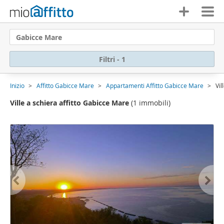
Gabicce Mare
Filtri - 1
Inizio
Affitto Gabicce Mare
Appartamenti Affitto Gabicce Mare
Vil
Ville a schiera affitto Gabicce Mare
(1 immobili)