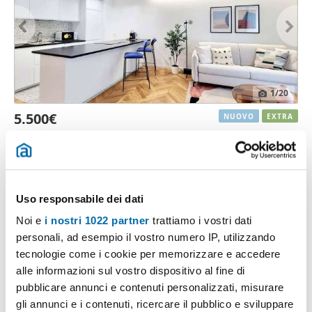
1
/20
5.500€
NUOVO
EXTRA
2
100m
4 Loc
2 Bagni
Viale Brianza, Repubblica, Stazione Centrale, Centrale, Milano
Contatta
Uso responsabile dei dati
Noi e
i nostri 1022 partner
trattiamo i vostri dati
personali, ad esempio il vostro numero IP, utilizzando
tecnologie come i cookie per memorizzare e accedere
alle informazioni sul vostro dispositivo al fine di
pubblicare annunci e contenuti personalizzati, misurare
gli annunci e i contenuti, ricercare il pubblico e sviluppare