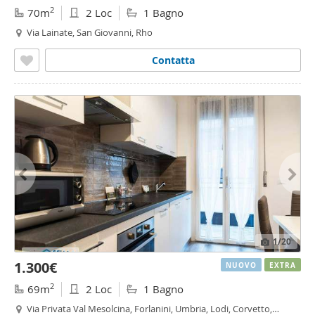
2
70m
2 Loc
1 Bagno
Via Lainate, San Giovanni, Rho
Contatta
1
/20
1.300€
NUOVO
EXTRA
2
69m
2 Loc
1 Bagno
Via Privata Val Mesolcina, Forlanini, Umbria, Lodi, Corvetto,