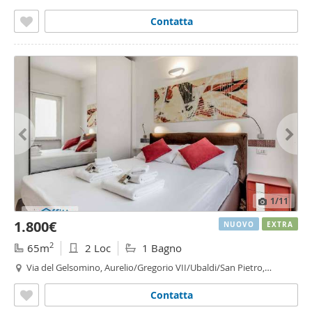
Rogoredo, Milano
Contatta
1
/11
1.800€
NUOVO
EXTRA
2
65m
2 Loc
1 Bagno
Via del Gelsomino, Aurelio/Gregorio VII/Ubaldi/San Pietro,
Gregorio VII - Piccolomini, Roma
Contatta