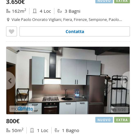
3.650€
NUOVO
EXTRA
2
162m
4 Loc
3 Bagni
Viale Paolo Onorato Vigliani, Fiera, Firenze, Sempione, Paolo
Sarpi/Arena, Monte Rosa - Lotto, Milano
Contatta
1
/20
800€
NUOVO
EXTRA
2
50m
1 Loc
1 Bagno