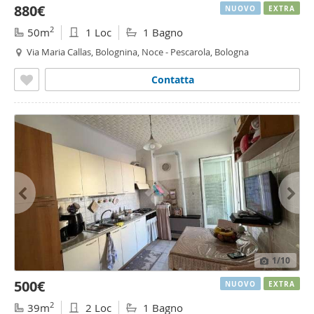
880€
NUOVO
EXTRA
2
50m
1 Loc
1 Bagno
Via Maria Callas, Bolognina, Noce - Pescarola, Bologna
Contatta
1
/10
500€
NUOVO
EXTRA
2
39m
2 Loc
1 Bagno