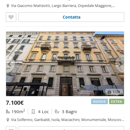
Via Giacomo Matteotti, Largo Barriera, Ospedale Maggiore,
Settefontane - Settefontane, Trieste
Contatta
1
/20
7.100€
NUOVO
EXTRA
2
190m
4 Loc
3 Bagni
Via Solferino, Garibaldi, Isola, Maciachini, Monumentale, Moscova,
Milano