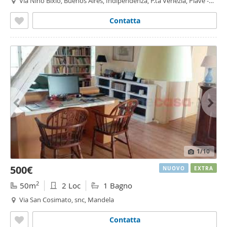
Via Nino Bixio, Buenos Aires, Indipendenza, P.ta Venezia, Piave -
Tricolore, Milano
Contatta
1
/10
500€
NUOVO
EXTRA
2
50m
2 Loc
1 Bagno
Via San Cosimato, snc, Mandela
Contatta