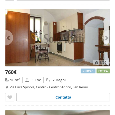
1
/20
760€
NUOVO
EXTRA
2
90m
3 Loc
2 Bagni
Via Luca Spinola, Centro - Centro Storico, San Remo
Contatta