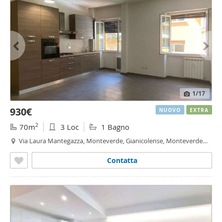
1
/17
930€
NUOVO
EXTRA
2
70m
3 Loc
1 Bagno
Via Laura Mantegazza, Monteverde, Gianicolense, Monteverde
Nuovo, Roma
Contatta