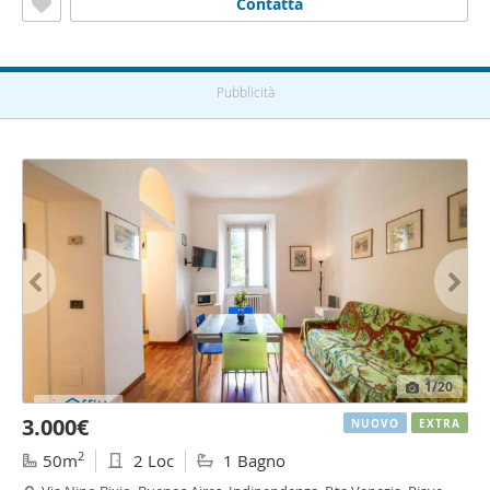
Contatta
Pubblicità
1
/20
3.000€
NUOVO
EXTRA
2
50m
2 Loc
1 Bagno