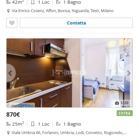
2
42m
1 Loc
1 Bagno
Via Enrico Cosenz, Affori, Bovisa, Niguarda, Testi, Milano
Contatta
1
/20
870€
EXTRA
2
25m
1 Loc
1 Bagno
Viale Umbria 66, Forlanini, Umbria, Lodi, Corvetto, Rogoredo,
Martini - Insubria, Milano