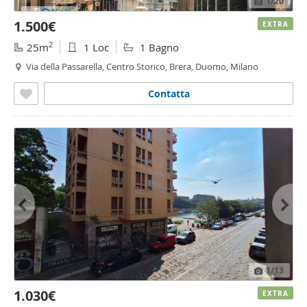
1
/20
1.500€
EXTRA
2
25m
1 Loc
1 Bagno
Via della Passarella, Centro Storico, Brera, Duomo, Milano
Contatta
1
/13
1.030€
EXTRA