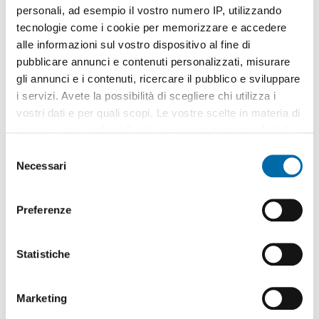
personali, ad esempio il vostro numero IP, utilizzando
tecnologie come i cookie per memorizzare e accedere
alle informazioni sul vostro dispositivo al fine di
pubblicare annunci e contenuti personalizzati, misurare
gli annunci e i contenuti, ricercare il pubblico e sviluppare
1
/12
i servizi. Avete la possibilità di scegliere chi utilizza i
2.050€
EXTRA
vostri dati e per quali scopi. Le vostre scelte in materia di
2
60m
1 Loc
1 Bagno
privacy sono applicabili solo su questa proprietà digitale
in cui avete effettuato le vostre scelte. È possibile
Via dell'Orso, Centro Storico, Brera, Scala - Manzoni, Milano
S
modificare o revocare il proprio consenso in qualsiasi
Necessari
e
Contatta
momento dalla Dichiarazione sui cookie o facendo clic
l
sull'icona di attivazione della privacy.
e
Preferenze
z
Con il tuo consenso, vorremmo anche:
i
raccogliere informazioni sulla tua posizione
o
Statistiche
geografica, con un'approssimazione di qualche
n
metro,
e
Marketing
Identificare il tuo dispositivo, scansionandolo
d