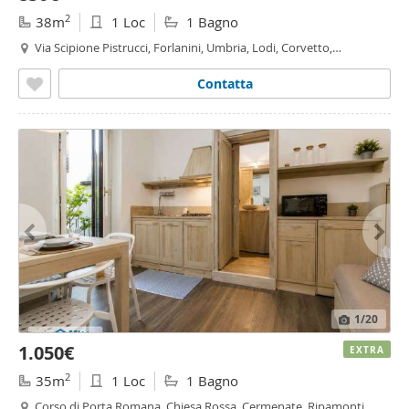
2
38m
1 Loc
1 Bagno
Via Scipione Pistrucci, Forlanini, Umbria, Lodi, Corvetto,
Rogoredo, Martini - Insubria, Milano
Contatta
1
/20
1.050€
EXTRA
2
35m
1 Loc
1 Bagno
Corso di Porta Romana, Chiesa Rossa, Cermenate, Ripamonti,