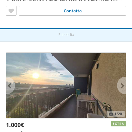
Quadronno - Crocetta, Milano
Contatta
Pubblicità
1
/20
1.000€
EXTRA