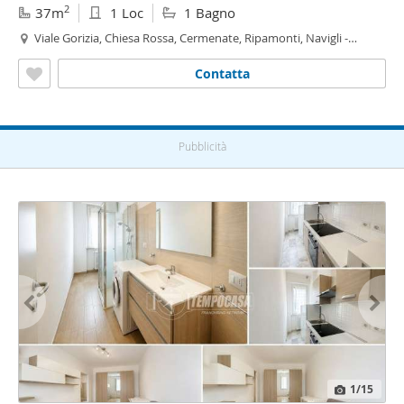
2
37m
1 Loc
1 Bagno
Viale Gorizia, Chiesa Rossa, Cermenate, Ripamonti, Navigli -
Darsena, Milano
Contatta
Pubblicità
1
/15