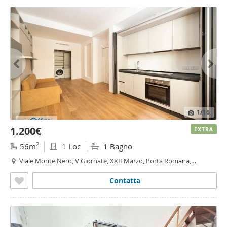
1
/16
1.200€
EXTRA
2
56m
1 Loc
1 Bagno
Viale Monte Nero, V Giornate, XXII Marzo, Porta Romana,
Montenero, Milano
Contatta