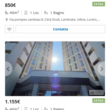
850€
EXTRA
2
40m
1 Loc
1 Bagno
Via pompeo cambiasi 8, Città Studi, Lambrate, Udine, Loreto,
Casoretto, Milano
Contatta
1
/20
1.155€
EXTRA
2
40m
1 Loc
1 Bagno