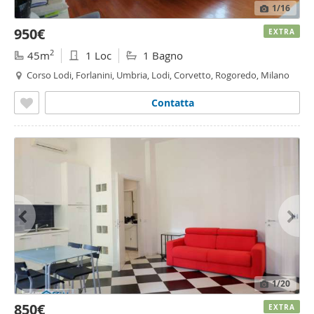
1
/16
950€
EXTRA
2
45m
1 Loc
1 Bagno
Corso Lodi, Forlanini, Umbria, Lodi, Corvetto, Rogoredo, Milano
Contatta
1
/20
850€
EXTRA