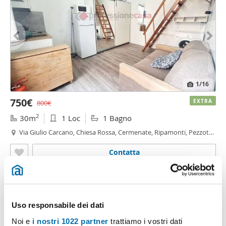
1
/16
750€
EXTRA
800€
2
30m
1 Loc
1 Bagno
Via Giulio Carcano, Chiesa Rossa, Cermenate, Ripamonti, Pezzotti
- Meda, Milano
Contatta
Uso responsabile dei dati
Noi e
i nostri 1022 partner
trattiamo i vostri dati