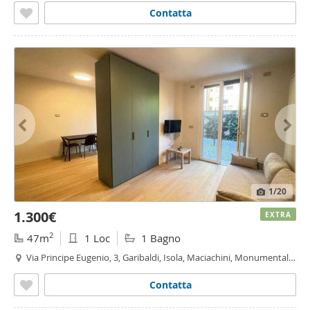
Contatta
1
/20
1.300€
EXTRA
2
47m
1 Loc
1 Bagno
Via Principe Eugenio, 3, Garibaldi, Isola, Maciachini, Monumentale,
Cenisio, Milano
Contatta