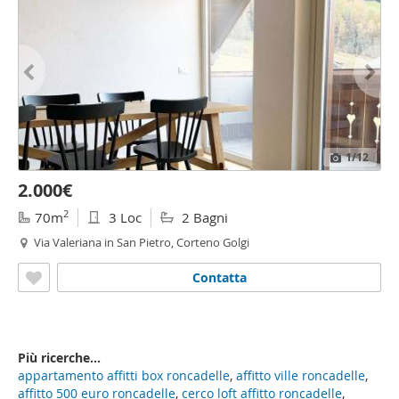
1
/12
2.000€
2
70m
3 Loc
2 Bagni
Via Valeriana in San Pietro, Corteno Golgi
Contatta
Più ricerche...
appartamento affitti box roncadelle
,
affitto ville roncadelle
,
affitto 500 euro roncadelle
,
cerco loft affitto roncadelle
,