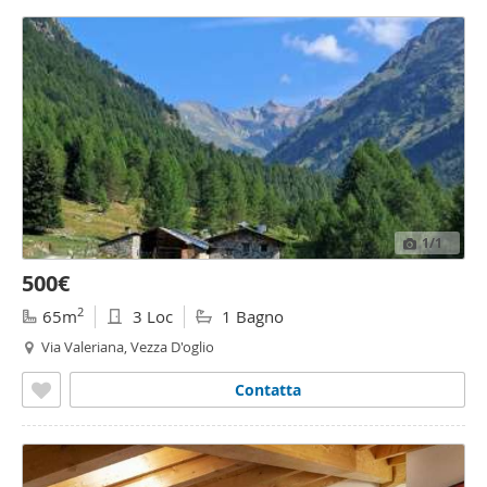
1
/1
500€
2
65m
3 Loc
1 Bagno
Via Valeriana, Vezza D'oglio
Contatta