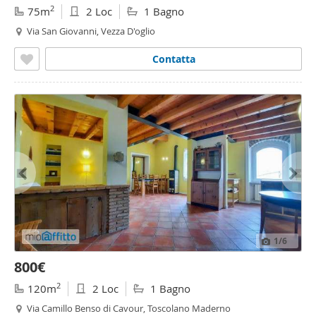
2
75m
2 Loc
1 Bagno
Via San Giovanni, Vezza D'oglio
Contatta
1
/6
800€
2
120m
2 Loc
1 Bagno
Via Camillo Benso di Cavour, Toscolano Maderno