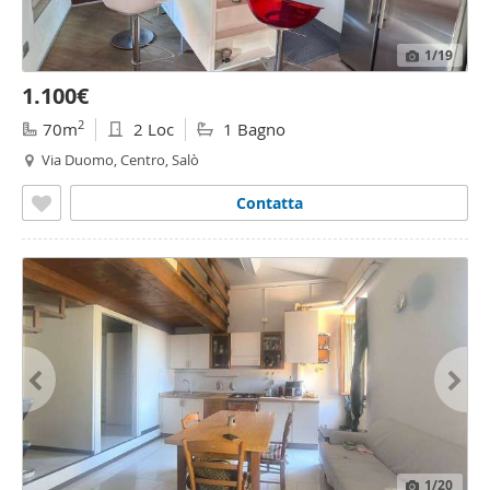
1
/19
1.100€
2
70m
2 Loc
1 Bagno
Via Duomo, Centro, Salò
Contatta
1
/20