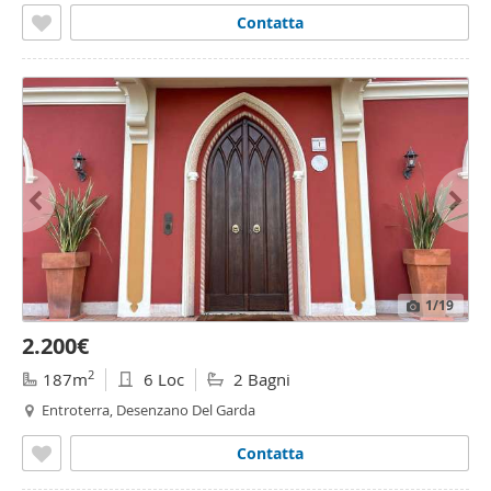
Contatta
1
/19
2.200€
2
187m
6 Loc
2 Bagni
Entroterra, Desenzano Del Garda
Contatta