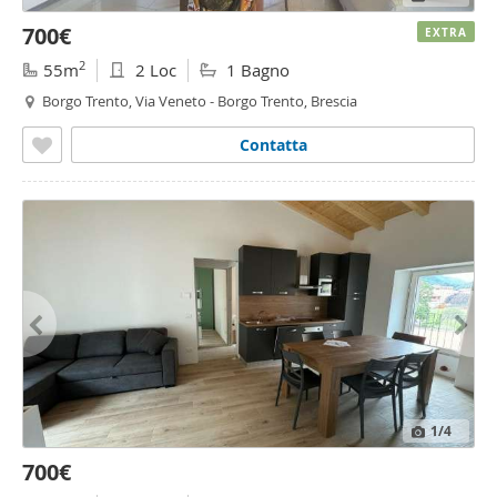
700€
EXTRA
2
55m
2 Loc
1 Bagno
Borgo Trento, Via Veneto - Borgo Trento, Brescia
Contatta
1
/4
700€