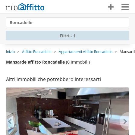
Roncadelle
Filtri - 1
Inizio
Affitto Roncadelle
Appartamenti Affitto Roncadelle
Mansarde
Mansarde affitto Roncadelle
(0 immobili)
Altri immobili che potrebbero interessarti