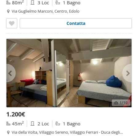
2
80m
3 Loc
1 Bagno
Via Guglielmo Marconi, Centro, Edolo
Contatta
1
/10
1.200€
2
45m
2 Loc
1 Bagno
Via della Volta, Villaggio Sereno, Villaggio Ferrari - Duca degli
Abruzzi, Brescia