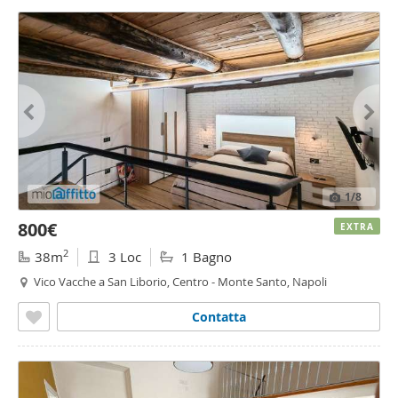
1
/8
800€
EXTRA
2
38m
3 Loc
1 Bagno
Vico Vacche a San Liborio, Centro - Monte Santo, Napoli
Contatta