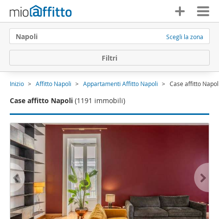
Napoli
Scegli la zona
F
i
l
t
r
i
Inizio
Affitto Napoli
Appartamenti Affitto Napoli
Case affitto Napol
Case affitto Napoli
(1191 immobili)