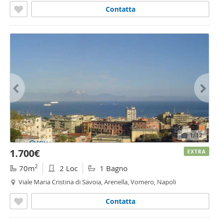
Contatta
1
/12
1.700€
EXTRA
2
70m
2 Loc
1 Bagno
Viale Maria Cristina di Savoia, Arenella, Vomero, Napoli
Contatta