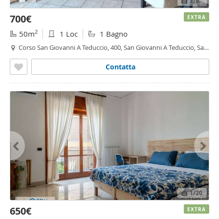
1
/9
700€
EXTRA
2
50m
1 Loc
1 Bagno
Corso San Giovanni A Teduccio, 400, San Giovanni A Teduccio, San
Giovanni a Teduccio, Napoli
Contatta
1
/20
650€
EXTRA