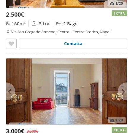
1
/20
2.500€
EXTRA
2
160m
5 Loc
2 Bagni
Via San Gregorio Armeno, Centro - Centro Storico, Napoli
Contatta
1
/20
3.000€
EXTRA
3.500€