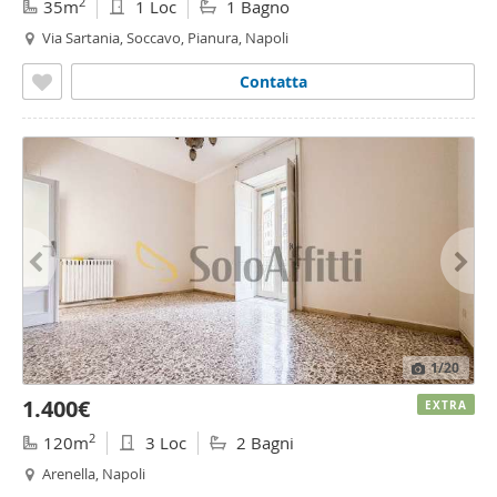
2
35m
1 Loc
1 Bagno
Via Sartania, Soccavo, Pianura, Napoli
Contatta
1
/20
1.400€
EXTRA
2
120m
3 Loc
2 Bagni
Arenella, Napoli