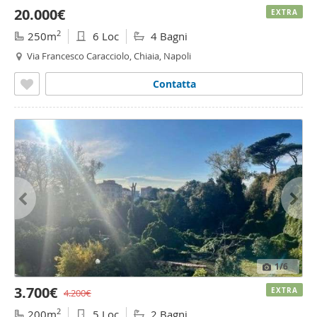
20.000€
EXTRA
2
250m
6 Loc
4 Bagni
Via Francesco Caracciolo, Chiaia, Napoli
Contatta
1
/6
3.700€
EXTRA
4.200€
2
200m
5 Loc
2 Bagni