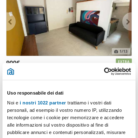
1
/13
900€
EXTRA
2
45m
2 Loc
1 Bagno
Vico delle Nocelle, Materdei, Museo - Piazza Canneto - Salvator
Rosa, Napoli
Contatta
Uso responsabile dei dati
Noi e
i nostri 1022 partner
trattiamo i vostri dati
personali, ad esempio il vostro numero IP, utilizzando
tecnologie come i cookie per memorizzare e accedere
alle informazioni sul vostro dispositivo al fine di
pubblicare annunci e contenuti personalizzati, misurare