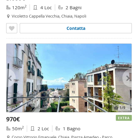
2
120m
4 Loc
2 Bagni
Vicoletto Cappella Vecchia, Chiaia, Napoli
Contatta
1
/9
970€
EXTRA
2
50m
2 Loc
1 Bagno
Corso Vittorio Emanuele, Chiaia, Piazza Amedeo - Parco