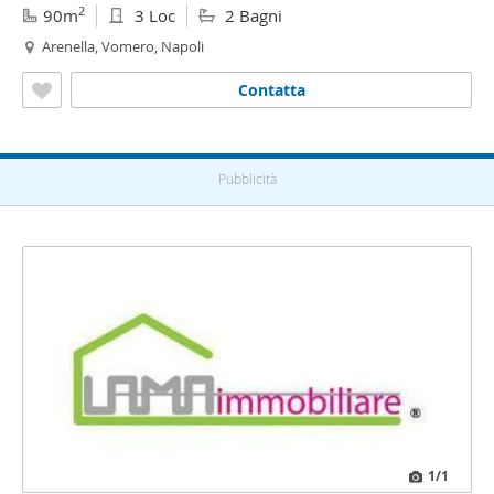
2
90m
3 Loc
2 Bagni
Arenella, Vomero, Napoli
Contatta
Pubblicità
1
/1