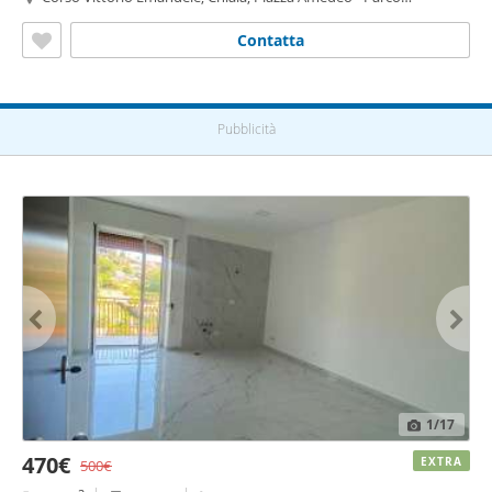
Margherita, Napoli
Contatta
Pubblicità
1
/17
470€
EXTRA
500€