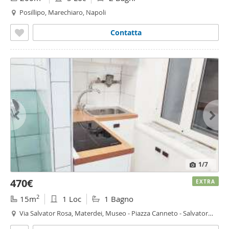
Posillipo, Marechiaro, Napoli
Contatta
1
/7
470€
EXTRA
2
15m
1 Loc
1 Bagno
Via Salvator Rosa, Materdei, Museo - Piazza Canneto - Salvator
Rosa, Napoli