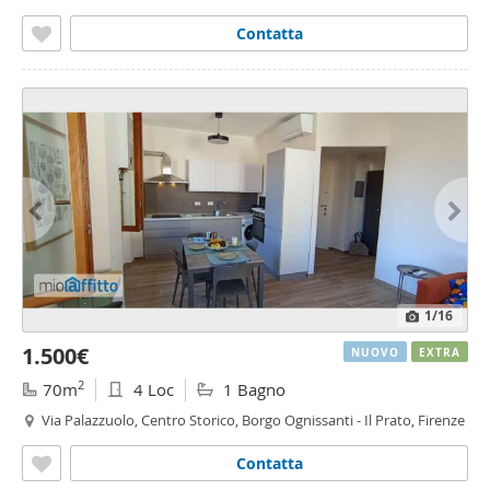
Contatta
1
/16
1.500€
NUOVO
EXTRA
2
70m
4 Loc
1 Bagno
Via Palazzuolo, Centro Storico, Borgo Ognissanti - Il Prato, Firenze
Contatta