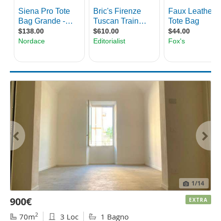
1
/14
900€
EXTRA
2
70m
3 Loc
1 Bagno