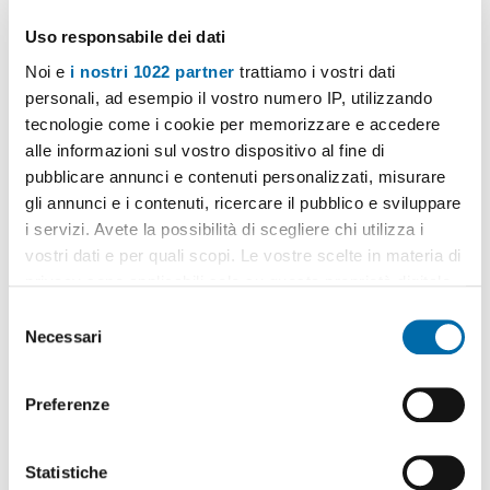
Uso responsabile dei dati
Noi e
i nostri 1022 partner
trattiamo i vostri dati
1
/20
personali, ad esempio il vostro numero IP, utilizzando
5.800€
tecnologie come i cookie per memorizzare e accedere
EXTRA
alle informazioni sul vostro dispositivo al fine di
2
140m
5 Loc
2 Bagni
pubblicare annunci e contenuti personalizzati, misurare
Via xxvii Aprile, Centro Storico, San Marco - SS Annunziata, Firenze
gli annunci e i contenuti, ricercare il pubblico e sviluppare
i servizi. Avete la possibilità di scegliere chi utilizza i
Contatta
vostri dati e per quali scopi. Le vostre scelte in materia di
privacy sono applicabili solo su questa proprietà digitale
in cui avete effettuato le vostre scelte. È possibile
S
modificare o revocare il proprio consenso in qualsiasi
Necessari
e
momento dalla Dichiarazione sui cookie o facendo clic
l
sull'icona di attivazione della privacy.
e
Preferenze
z
Con il tuo consenso, vorremmo anche:
i
raccogliere informazioni sulla tua posizione
o
Statistiche