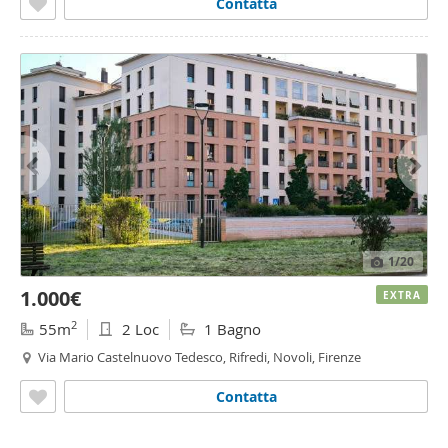
Contatta
1
/20
1.000€
EXTRA
2
55m
2 Loc
1 Bagno
Via Mario Castelnuovo Tedesco, Rifredi, Novoli, Firenze
Contatta