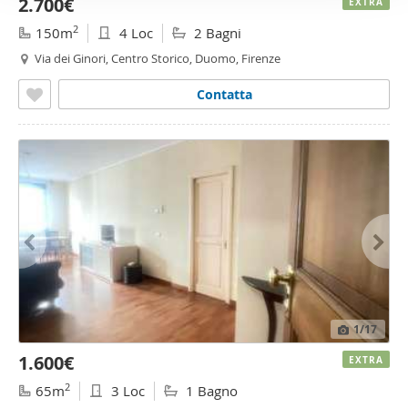
2.700€
EXTRA
2
150m
4 Loc
2 Bagni
Via dei Ginori, Centro Storico, Duomo, Firenze
Contatta
1
/17
1.600€
EXTRA
2
65m
3 Loc
1 Bagno