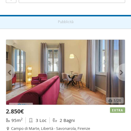
Pubblicità
1
/20
2.850€
EXTRA
2
95m
3 Loc
2 Bagni
Campo di Marte, Libertà - Savonarola, Firenze