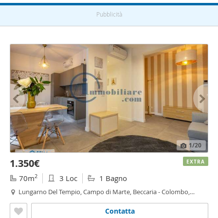
Pubblicità
1
/20
1.350€
EXTRA
2
70m
3 Loc
1 Bagno
Lungarno Del Tempio, Campo di Marte, Beccaria - Colombo,
Firenze
Contatta