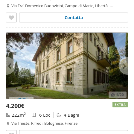
Via Fra' Domenico Buonvicini, Campo di Marte, Libertà -
Savonarola, Firenze
Contatta
1
/20
4.200€
EXTRA
2
222m
6 Loc
4 Bagni
Via Trieste, Rifredi, Bolognese, Firenze