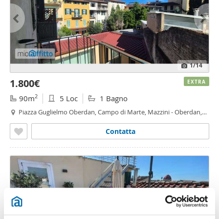
1
/14
1.800€
EXTRA
2
90m
5 Loc
1 Bagno
Piazza Guglielmo Oberdan, Campo di Marte, Mazzini - Oberdan,
Firenze
Contatta