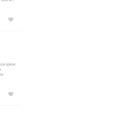
enza spese
a
te