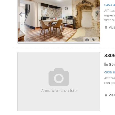
casa a
Affitta
ingress
vista s
nella s
Via 
1
/8
330
85
casa a
Affitta
con pos
Annuncio senza foto
Via 