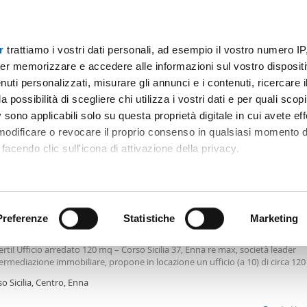
r
trattiamo i vostri dati personali, ad esempio il vostro numero IP
Prezzo
Superficie
Locali
Più filtri
er memorizzare e accedere alle informazioni sul vostro dispositiv
uti personalizzati, misurare gli annunci e i contenuti, ricercare i
a possibilità di scegliere chi utilizza i vostri dati e per quali scop
 sono applicabili solo su questa proprietà digitale in cui avete eff
Ordine Mioaffitto
 modificare o revocare il proprio consenso in qualsiasi momento d
facendo clic sull'icona di attivazione della privacy.
€
remmo anche:
2
0m
5 Loc
1 Bagno
ni sulla tua posizione geografica, con un'approssimazione di qu
positivo, scansionandolo attivamente alla ricerca di caratteristiche
Preferenze
Statistiche
Marketing
tamento Centro
 il tuo nuovo spazio di lavoro è più vicino di quanto pensi anzi, è già pronto 
erti! Ufficio arredato 120 mq – Corso Sicilia 37, Enna re max, società leader
 elaborati i tuoi dati personali e imposta le tue preferenze nell
termediazione immobiliare, propone in locazione un ufficio (a 10) di circa 12
 ritirare il tuo consenso in qualsiasi momento dalla Dichiarazion
li, posto al secondo piano di un edificio servito da ascensore e con doppio 
o Sicilia, Centro, Enna
icilia e Via Longo. L'immobile, arredato e pronto all'uso, è perfetto per studi
ionali, società di servizi o attività che cercano una sede rappresentativa nel 
rsonalizzare contenuti ed annunci, per fornire funzionalità dei so