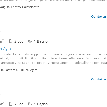
e serie interessati che pagano
Ragusa, Centro, Calascibetta
Contatta
€
2
m
2 Loc
1 Bagno
le Agira
mento libero , è stato appena ristrutturato il bagno da zero con doccia , s
niali, dotato di climatizzatori in tutte le stanze, infissi nuovi è solamente d
are sotto vi abita una coppia che viene solamente 1 volta all'anno per l'esta
ile Castore e Polluce, Agira
Contatta
€
2
m
2 Loc
1 Bagno