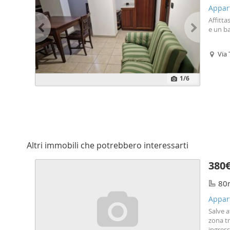
Appar
Affitt
e un b
Via
1
/6
Altri immobili che potrebbero interessarti
380
80
Appar
Salve 
zona tr
ingress