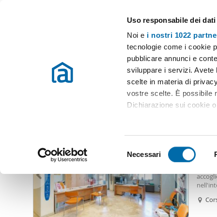
Uso responsabile dei dati
Case e appartamenti in affitto in tutta Italia
Noi e
i nostri 1022 partne
Enna
tecnologie come i cookie p
pubblicare annunci e conten
Inizio
Case affitto Enna
sviluppare i servizi. Avete l
scelte in materia di privacy
Case affitto Enna
(8 immobili)
vostre scelte. È possibile
Dichiarazione sui cookie o 
850
Con il tuo consenso, vor
12
raccogliere informazio
S
Identificare il tuo dis
Necessari
Appar
e
(impronte digitali).
A volte
l
accogli
Approfondisci come vengono
e
nell'in
dettagli
. Puoi modificare o
catasta
z
Cors
Corso S
i
profess
Utilizziamo i cookie per pe