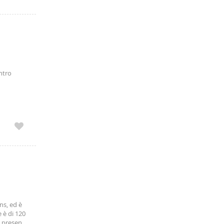
entro
ns, ed è
 è di 120
e presenta