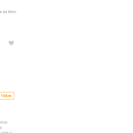
 da letto
 10km
orico
to
 solo a