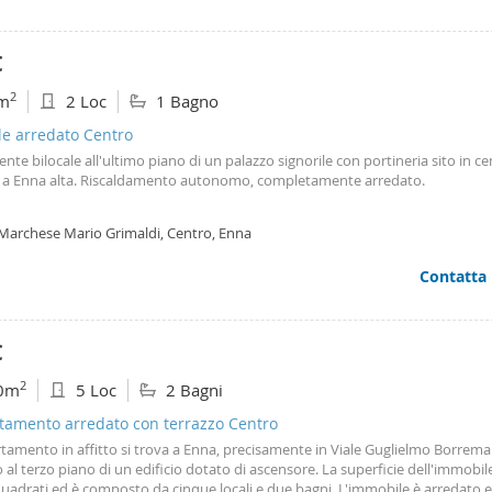
€
2
m
2 Loc
1 Bagno
le arredato Centro
ente bilocale all'ultimo piano di un palazzo signorile con portineria sito in c
o a Enna alta. Riscaldamento autonomo, completamente arredato.
 Marchese Mario Grimaldi, Centro, Enna
Contatta
€
2
0m
5 Loc
2 Bagni
tamento arredato con terrazzo Centro
tamento in affitto si trova a Enna, precisamente in Viale Guglielmo Borrema
 al terzo piano di un edificio dotato di ascensore. La superficie dell'immobile
uadrati ed è composto da cinque locali e due bagni. L'immobile è arredato 