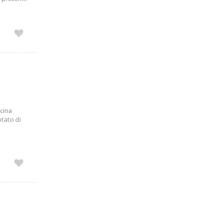
rse aree
imo o
cina
tato di