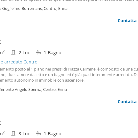
cina, riscaldamento autonomo, un terrazzo e un balcone, offrendo così dive
le Guglielmo Borremans, Centro, Enna
vivibilità interna ed esterna. Sono inoltre disponibili posti auto per maggiore
à. La classe energetica dell'appartamento è f e si presenta in uno stato ott
Contatta
tturato. Contattami per qualunque informazione o per prenotare una visita.
€
2
m
2 Loc
1 Bagno
le arredato Centro
amento posto al 1 piano nei pressi di Piazza Carmine, è composto da una cu
rno, due camere da letto e un bagno ed é giá quasi interamente arredato. Do
damento autonomo in immobile con ascensore.
 Tenente Angelo Sberna, Centro, Enna
Contatta
€
2
m
3 Loc
1 Bagno