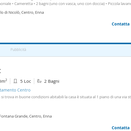
ziati con reddito dimostrabile. No studenti. (Disponibile anche su Whatsapp
niale • Cameretta • 2 bagni (uno con vasca, uno con doccia) • Piccola lavan
ssione – Enna Alta? Per info in privato.
lo di Nicolò, Centro, Enna
Contatta
Pubblicità
€
2
0m
5 Loc
2 Bagni
tamento Centro
 si trova in buone condizioni abitabili la casa è situata al 1 piano di una via st
 Fontana Grande, Centro, Enna
Contatta