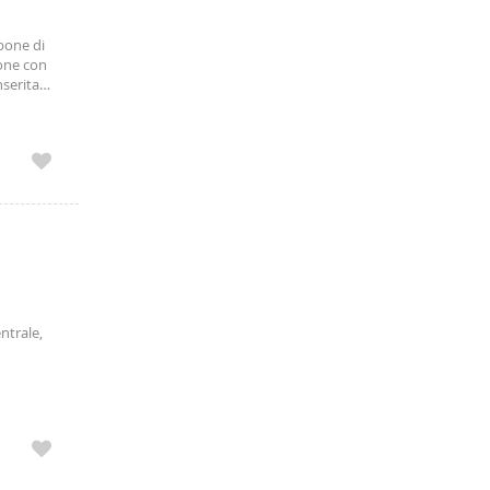
pone di
cone con
nserita
ntrale,