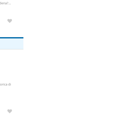
)
deria?
orica di