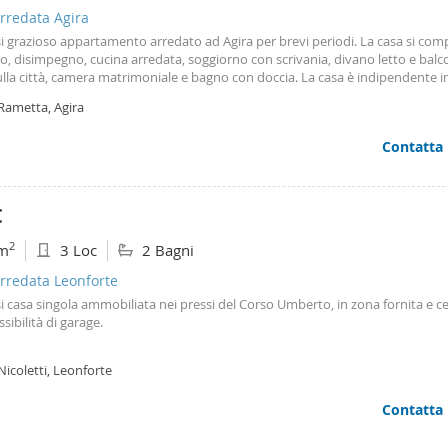
rredata Agira
si grazioso appartamento arredato ad Agira per brevi periodi. La casa si com
o, disimpegno, cucina arredata, soggiorno con scrivania, divano letto e bal
ulla città, camera matrimoniale e bagno con doccia. La casa è indipendente i
uggestiva parte alta della città. Soluzione ideale per affitti minimo sei mesi.
Rametta, Agira
Contatta
€
2
m
3 Loc
2 Bagni
rredata Leonforte
si casa singola ammobiliata nei pressi del Corso Umberto, in zona fornita e ce
sibilità di garage.
Nicoletti, Leonforte
Contatta