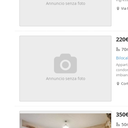
Annuncio senza foto
person
Via 
220
70
Biloca
Apparta
condomi
imbianc
Annuncio senza foto
Cort
350
50