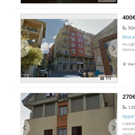
400
50
Biloca
Accogli
storic
Via
1
/5
270
12
Appar
L'appar
ubicato
metri q