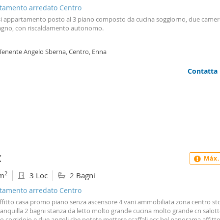
tamento arredato Centro
asi appartamento posto al 3 piano composto da cucina soggiorno, due camere
agno, con riscaldamento autonomo.
 Tenente Angelo Sberna, Centro, Enna
Contatta
€
Máx.
2
m
3 Loc
2 Bagni
tamento arredato Centro
affitto casa promo piano senza ascensore 4 vani ammobiliata zona centro st
anquilla 2 bagni stanza da letto molto grande cucina molto grande cn salot
o corridoio e due angoli che potete mettere scaffali ecc bel panorama affitto