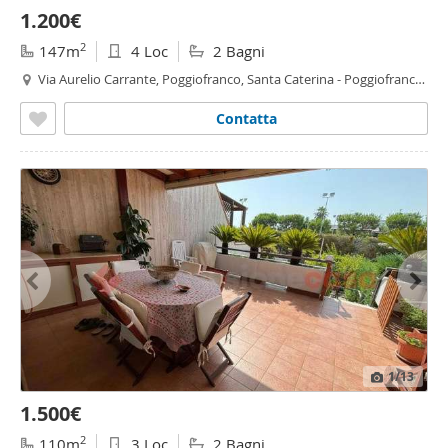
1.200€
2
147m
4 Loc
2 Bagni
Via Aurelio Carrante, Poggiofranco, Santa Caterina - Poggiofranco,
Bari
Contatta
1
/13
1.500€
2
110m
3 Loc
2 Bagni