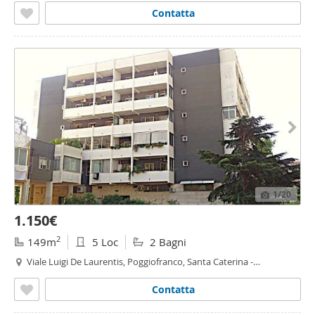
Contatta
1
/20
1.150€
2
149m
5 Loc
2 Bagni
Viale Luigi De Laurentis, Poggiofranco, Santa Caterina -
Poggiofranco, Bari
Contatta