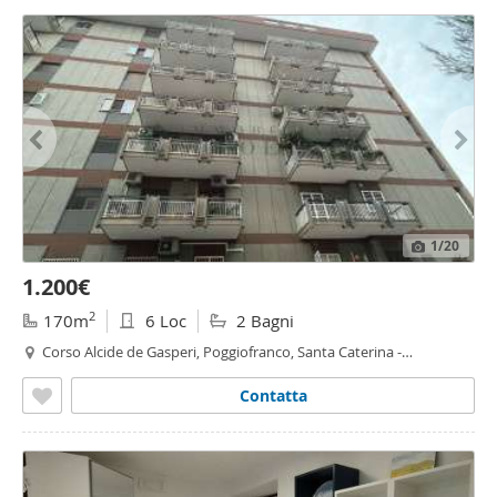
1
/20
1.200€
2
170m
6 Loc
2 Bagni
Corso Alcide de Gasperi, Poggiofranco, Santa Caterina -
Poggiofranco, Bari
Contatta