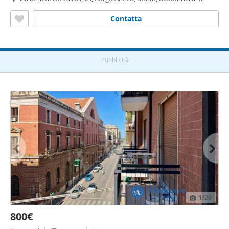
Murat, Bari
Contatta
Pubblicità
1
/20
800€