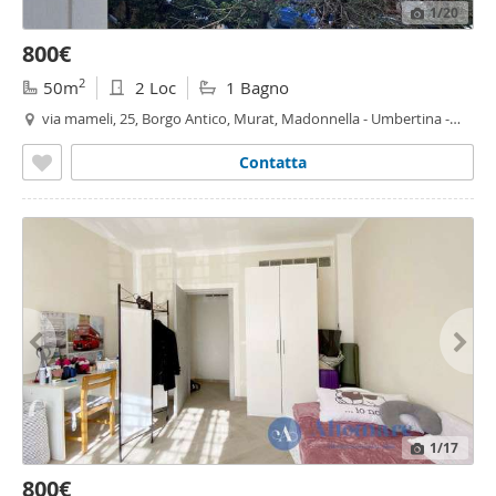
1
/20
800€
2
50m
2 Loc
1 Bagno
via mameli, 25, Borgo Antico, Murat, Madonnella - Umbertina -
Madonnella, Bari
Contatta
1
/17
800€