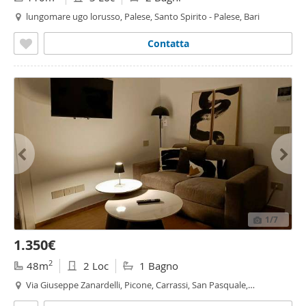
lungomare ugo lorusso, Palese, Santo Spirito - Palese, Bari
Contatta
1
/7
1.350€
2
48m
2 Loc
1 Bagno
Via Giuseppe Zanardelli, Picone, Carrassi, San Pasquale,
Mungivacca - San Pasquale, Bari