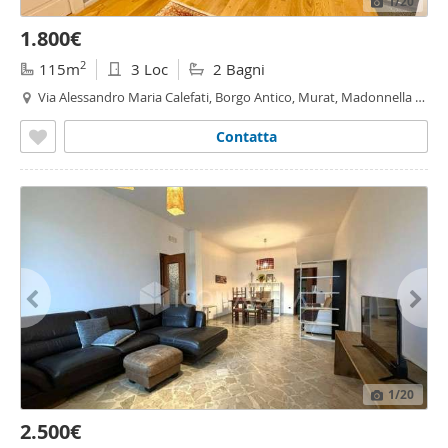
1
/20
1.800€
2
115m
3 Loc
2 Bagni
Via Alessandro Maria Calefati, Borgo Antico, Murat, Madonnella -
Murat, Bari
Contatta
1
/20
2.500€