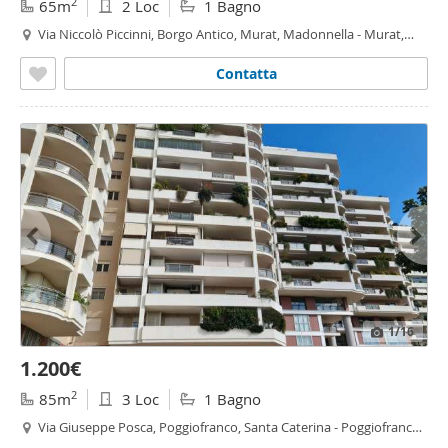
2
65m
2 Loc
1 Bagno
Via Niccolò Piccinni, Borgo Antico, Murat, Madonnella - Murat,
Bari
Contatta
1
/16
1.200€
2
85m
3 Loc
1 Bagno
Via Giuseppe Posca, Poggiofranco, Santa Caterina - Poggiofranco,
Bari