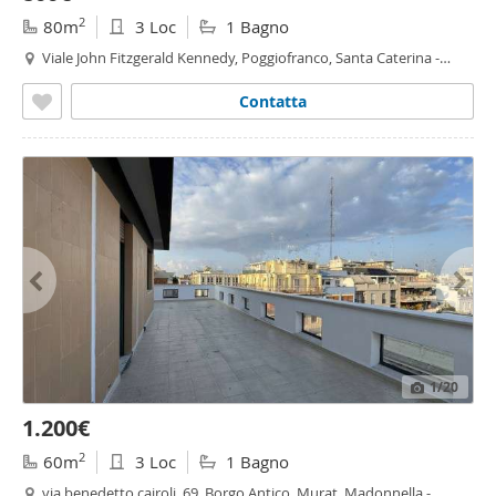
2
80m
3 Loc
1 Bagno
Viale John Fitzgerald Kennedy, Poggiofranco, Santa Caterina -
Poggiofranco, Bari
Contatta
1
/20
1.200€
2
60m
3 Loc
1 Bagno
via benedetto cairoli, 69, Borgo Antico, Murat, Madonnella -