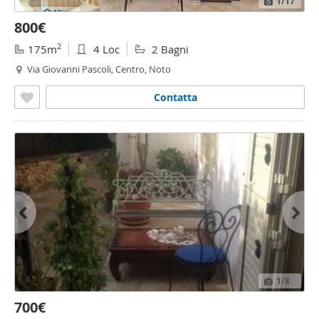
1
/17
800€
2
175m
4 Loc
2 Bagni
Via Giovanni Pascoli, Centro, Noto
Contatta
1
/8
700€