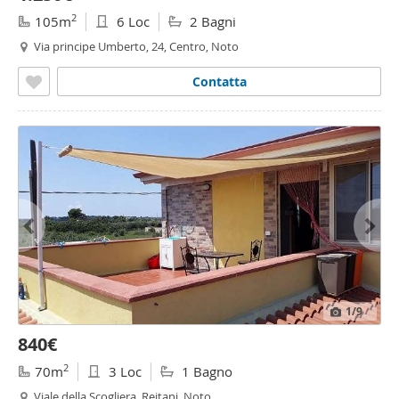
2
105m
6 Loc
2 Bagni
Via principe Umberto, 24, Centro, Noto
Contatta
1
/9
840€
2
70m
3 Loc
1 Bagno
Viale della Scogliera, Reitani, Noto