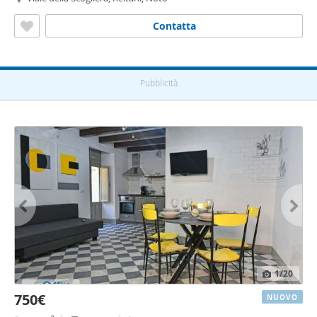
Contatta
Pubblicità
1
/20
750€
NUOVO