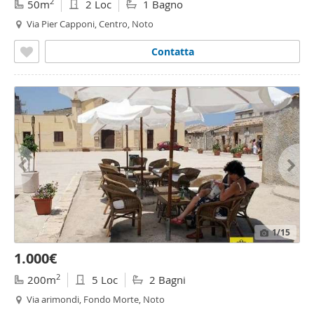
2
50m
2 Loc
1 Bagno
Via Pier Capponi, Centro, Noto
Contatta
1
/15
1.000€
2
200m
5 Loc
2 Bagni
Via arimondi, Fondo Morte, Noto