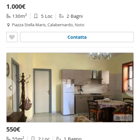
1.000€
2
130m
5 Loc
2 Bagni
Piazza Stella Maris, Calabernardo, Noto
Contatta
1
/5
550€
2
55m
2 Loc
1 Bagno