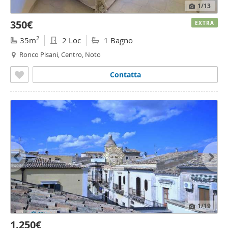
1
/13
350€
EXTRA
2
35m
2 Loc
1 Bagno
Ronco Pisani, Centro, Noto
Contatta
1
/19
1.250€