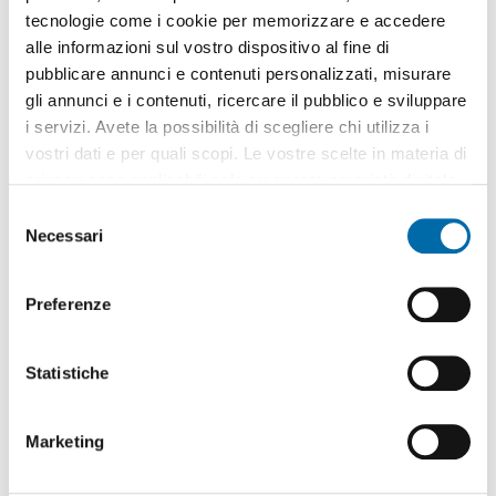
tecnologie come i cookie per memorizzare e accedere
alle informazioni sul vostro dispositivo al fine di
pubblicare annunci e contenuti personalizzati, misurare
gli annunci e i contenuti, ricercare il pubblico e sviluppare
1
/14
i servizi. Avete la possibilità di scegliere chi utilizza i
vostri dati e per quali scopi. Le vostre scelte in materia di
500€
privacy sono applicabili solo su questa proprietà digitale
2
65m
4 Loc
1 Bagno
in cui avete effettuato le vostre scelte. È possibile
S
Viale Ferdinando II, Noto
modificare o revocare il proprio consenso in qualsiasi
Necessari
e
momento dalla Dichiarazione sui cookie o facendo clic
l
Contatta
sull'icona di attivazione della privacy.
e
Preferenze
z
Con il tuo consenso, vorremmo anche:
i
raccogliere informazioni sulla tua posizione
o
Statistiche
geografica, con un'approssimazione di qualche
n
metro,
e
Marketing
Identificare il tuo dispositivo, scansionandolo
d
attivamente alla ricerca di caratteristiche specifiche
e