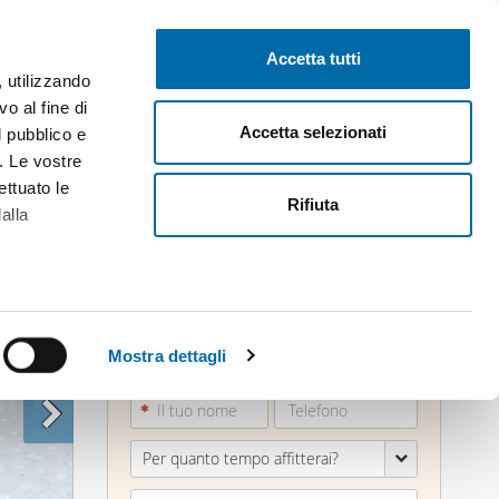
Pubblica gratis
Inizia sessione
Accetta tutti
, utilizzando
o al fine di
Accetta selezionati
l pubblico e
i. Le vostre
ettuato le
Rifiuta
alla
alche metro,
 specifiche
Mostra dettagli
a
sezione
e sui cookie.
Per quanto tempo affitterai?
cial media e