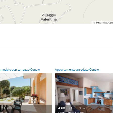
rredato con terrazzo Centro
Appartamento arredato Centro
430€
2
3 Loc.
73m
3 Loc.
allura
Santa Teresa Gallura