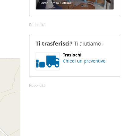
Santa Teresa Gallura
Pubblicità
Ti trasferisci?
Ti aiutiamo!
Traslochi
:
Chiedi un preventivo
Pubblicità