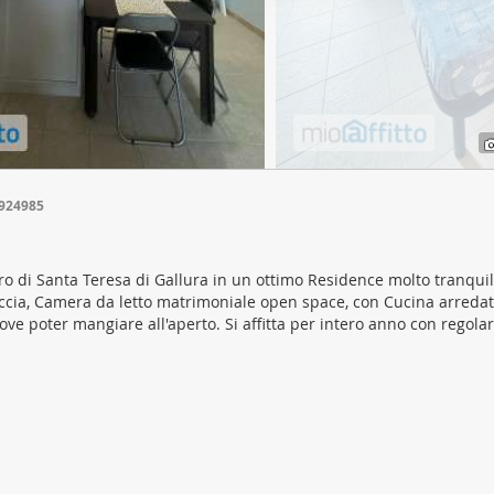
ffico. Condividiamo inoltre informazioni sul modo in cui utilizza il 
 occupano di analisi dei dati web, pubblicità e social media, i qual
azioni che ha fornito loro o che hanno raccolto dal suo utilizzo d
4924985
tro di Santa Teresa di Gallura in un ottimo Residence molto tranquil
occia, Camera da letto matrimoniale open space, con Cucina arreda
dove poter mangiare all'aperto. Si affitta per intero anno con regola