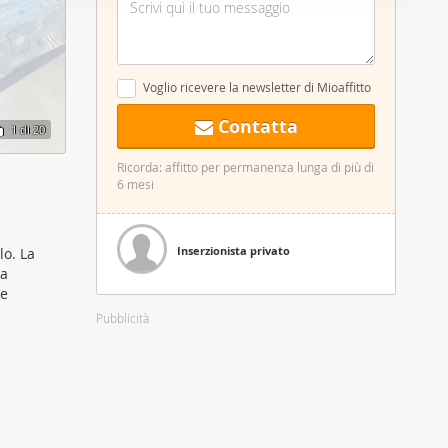
nostro sito
i potrebbero
ei loro
Voglio ricevere la newsletter di Mioaffitto
Contatta
1
di 20
Ricorda: affitto per permanenza lunga di più di
6 mesi
Inserzionista privato
lo. La
ta
re
Pubblicità