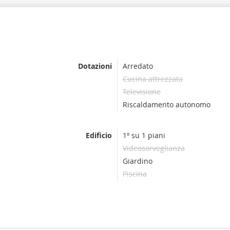
Dotazioni
Arredato
Cucina attrezzata
Televisione
Riscaldamento autonomo
Edificio
1º su 1 piani
Videosorveglianza
Giardino
Piscina