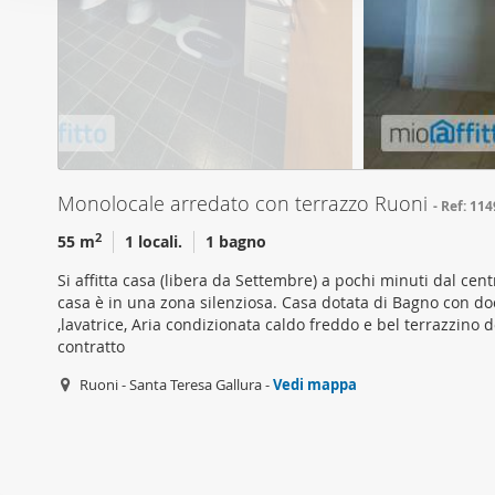
o
per analizzare il nostro tra
n
con i nostri partner che si
e
combinarle con altre inform
d
servizi.
e
l
c
o
Monolocale arredato con terrazzo Ruoni
Ref: 11
n
2
55 m
1 locali.
1 bagno
s
e
Si affitta casa (libera da Settembre) a pochi minuti dal cen
n
casa è in una zona silenziosa. Casa dotata di Bagno con d
s
,lavatrice, Aria condizionata caldo freddo e bel terrazzino 
contratto
o
Ruoni - Santa Teresa Gallura -
Vedi mappa