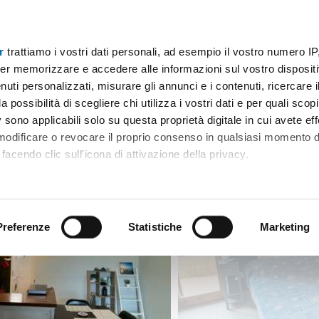
r
trattiamo i vostri dati personali, ad esempio il vostro numero IP
Monolocale arredato con terrazzo Ruoni
er memorizzare e accedere alle informazioni sul vostro dispositiv
uti personalizzati, misurare gli annunci e i contenuti, ricercare i
a possibilità di scegliere chi utilizza i vostri dati e per quali scop
 sono applicabili solo su questa proprietà digitale in cui avete eff
 modificare o revocare il proprio consenso in qualsiasi momento d
facendo clic sull'icona di attivazione della privacy.
remmo anche:
ni sulla tua posizione geografica, con un'approssimazione di qu
positivo, scansionandolo attivamente alla ricerca di caratteristiche
Preferenze
Statistiche
Marketing
 elaborati i tuoi dati personali e imposta le tue preferenze nell
 ritirare il tuo consenso in qualsiasi momento dalla Dichiarazion
rsonalizzare contenuti ed annunci, per fornire funzionalità dei so