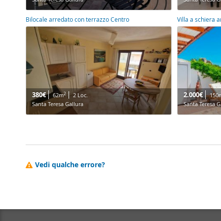
Bilocale arredato con terrazzo Centro
Villa a schiera 
380€
2.000€
2
62m
2 Loc.
150
Santa Teresa Gallura
Santa Teresa G
Vedi qualche errore?