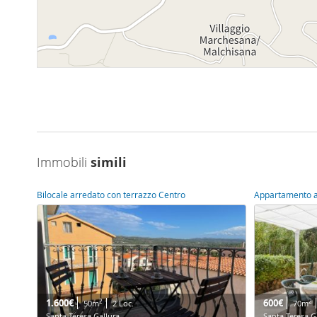
Immobili
simili
Bilocale arredato con terrazzo Centro
Appartamento a
1.600€
600€
2
2
50m
2 Loc.
70m
Santa Teresa Gallura
Santa Teresa G