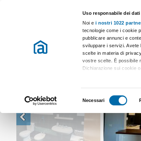
Uso responsabile dei dati
Case e appartamenti in affitto in tutta Italia
Noi e
i nostri 1022 partne
Affitto Santa Teresa Gallura
Monolocale affitto Santa Teresa Gallura
tecnologie come i cookie p
pubblicare annunci e conten
sviluppare i servizi. Avete l
scelte in materia di privacy
vostre scelte. È possibile
Dichiarazione sui cookie o 
Con il tuo consenso, vor
raccogliere informazio
S
Identificare il tuo dis
Necessari
e
(impronte digitali).
l
Approfondisci come vengono
e
dettagli
. Puoi modificare o
z
i
Utilizziamo i cookie per pe