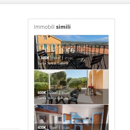
Immobili
simili
1.600€
2
50m
2 Loc.
Santa Teresa Gallura
600€
2
70m
3 Loc.
Santa Teresa Gallura
430€
2
73m
3 Loc.