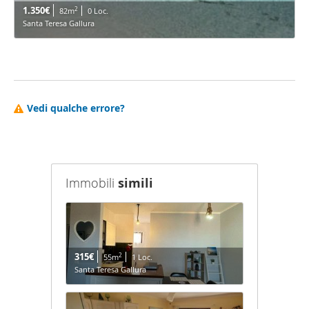
1.350€
2
82m
0 Loc.
Santa Teresa Gallura
Vedi qualche errore?
Immobili
simili
315€
2
55m
1 Loc.
Santa Teresa Gallura