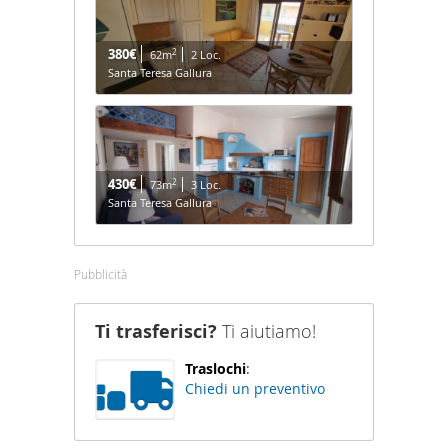
380€
2
62m
2 Loc.
Santa Teresa Gallura
430€
2
73m
3 Loc.
Santa Teresa Gallura
Pubblicità
Ti trasferisci?
Ti aiutiamo!
Traslochi
:
Chiedi un preventivo