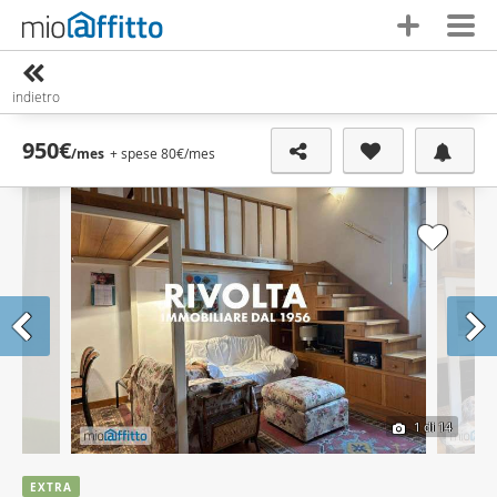
indietro
950€
/mes
+ spese 80€
/mes
1
di 14
EXTRA