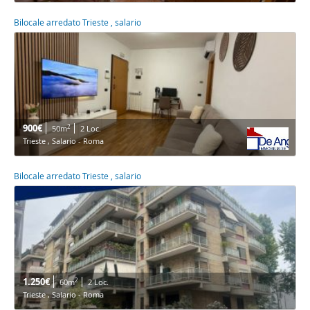
Bilocale arredato Trieste , salario
900€
2
50m
2 Loc.
Trieste , Salario - Roma
Bilocale arredato Trieste , salario
1.250€
2
60m
2 Loc.
Trieste , Salario - Roma