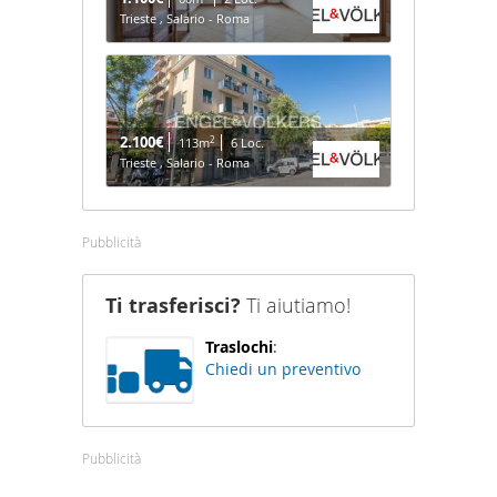
Trieste , Salario - Roma
2.100€
2
113m
6 Loc.
Trieste , Salario - Roma
Pubblicità
Ti trasferisci?
Ti aiutiamo!
Traslochi
:
Chiedi un preventivo
Pubblicità