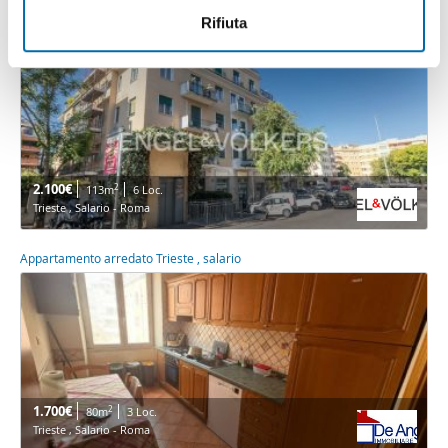
informazioni sul modo in cui utilizza il nostro sito con i
Rifiuta
Appartamento arredato Trieste , salario
nostri partner che si occupano di analisi dei dati web,
pubblicità e social media, i quali potrebbero combinarle
con altre informazioni che ha fornito loro o che hanno
raccolto dal suo utilizzo dei loro servizi.
2.100€
2
113m
6 Loc.
Trieste , Salario - Roma
Appartamento arredato Trieste , salario
1.700€
2
80m
3 Loc.
Trieste , Salario - Roma