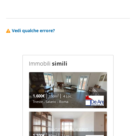
Vedi qualche errore?
Immobili
simili
1.600€
2
150m
4 Loc.
Trieste , Salario - Roma
1.100€
2
60m
2 Loc.