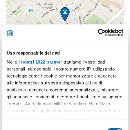
Uso responsabile dei dati
Noi e
i nostri 1022 partner
trattiamo i vostri dati
personali, ad esempio il vostro numero IP, utilizzando
tecnologie come i cookie per memorizzare e accedere
alle informazioni sul vostro dispositivo al fine di
pubblicare annunci e contenuti personalizzati, misurare
gli annunci e i contenuti, ricercare il pubblico e sviluppare
i servizi. Avete la possibilità di scegliere chi utilizza i
Pubblicità
vostri dati e per quali scopi. Le vostre scelte in materia di
privacy sono applicabili solo su questa proprietà digitale
in cui avete effettuato le vostre scelte. È possibile
S
Immobili
simili